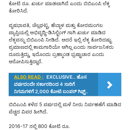
ಕೋಟಿ ರೂ. ಖರ್ಚು ಮಾಡಲಾಗಿದೆ ಎಂದು ಬಿಬಿಎಂಪಿ ಲೆಕ್ಕ
ತೋರಿಸಿದೆ.
ವೃಷಭಾವತಿ, ಚೆಲ್ಲಘಟ್ಟ, ಹೆಬ್ಬಾಳ ಮತ್ತು ಕೋರಮಂಗಲ
ವ್ಯಾಪ್ತಿಯಲ್ಲಿ ಅಭಿವೃದ್ಧಿ-ಡಿಸಿಲ್ಟಿಂಗ್ ಗಾಗಿ ಖರ್ಚು ಮಾಡಿದ
ಲೆಕ್ಕವನ್ನು ಬಿಬಿಎಂಪಿ ನೀಡಿದೆ. ಆದರೆ ಇಲ್ಲಿ ಲೆಕ್ಕ ತೋರಿದಷ್ಟು
ಪ್ರಮಾಣದಲ್ಲಿ ಕಾಮಗಾರಿಯೇ ಆಗಿಲ್ಲ ಎಂದು ಸಾರ್ವಜನಿಕರು
ದೂರುತ್ತಿದ್ದು, ಇದೊಂದು ಬ್ರಹ್ಮಾಂಡ ಭ್ರಷ್ಟಾಚಾರ ಎಂದು
ಆರೋಪಿಸುತ್ತಿದ್ದಾರೆ.
ALSO READ :
EXCLUSIVE.. ಹೊಸ
ವರ್ಷದಂದೇ ಸರ್ಕಾರದಿಂದ 4 ಸಾರಿಗೆ
ನಿಗಮಗಳಿಗೆ 2,000 ಕೋಟಿ ಬಂಪರ್ ಗಿಫ್ಟ್..
ಬಿಬಿಎಂಪಿ ಕಳೆದ 5 ವರ್ಷದಲ್ಲಿ ಮಳೆ ನೀರು ನಿರ್ವಹಣೆಗೆ ಮಾಡಿದ
ವೆಚ್ಚದ ವಿವರ ಹೀಗಿದೆ.
2016-17 ನಲ್ಲಿ 800 ಕೋಟಿ ರೂ.