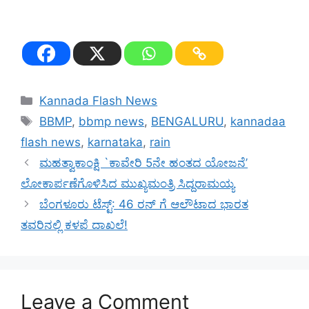
Categories
Kannada Flash News
Tags
BBMP
,
bbmp news
,
BENGALURU
,
kannadaa
flash news
,
karnataka
,
rain
ಮಹತ್ವಾಕಾಂಕ್ಷಿ `ಕಾವೇರಿ 5ನೇ ಹಂತದ ಯೋಜನೆ’
ಲೋಕಾರ್ಪಣೆಗೊಳಿಸಿದ ಮುಖ್ಯಮಂತ್ರಿ ಸಿದ್ದರಾಮಯ್ಯ
ಬೆಂಗಳೂರು ಟೆಸ್ಟ್: 46 ರನ್ ಗೆ ಆಲೌಟಾದ ಭಾರತ
ತವರಿನಲ್ಲಿ ಕಳಪೆ ದಾಖಲೆ!
Leave a Comment