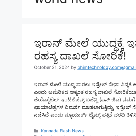
ಇರಾನ್ ಮೇಲೆ ಯುದ್ಧಕ್ಕೆ ಇಸ
ರಹಸ್ಯ ದಾಖಲೆ ಸೋರಿಕೆ!
October 21, 2024
by
bhimtechnology.com@gmai
ಇರಾನ್ ಮೇಲೆ ಯುದ್ಧ ಸಾರಲು ಇಸ್ರೇಲ್ ಸೇನಾ ಸಿದ್ಧತೆ ಆರ
ಎಂದು ಅಮೆರಿಕದ ಅತ್ಯಂತ ರಹಸ್ಯ ದಾಖಲೆ ಸೋರಿಕೆಯಾಗಿ
ಜಿಯೊಸ್ಪೆಟಲ್ ಇಂಟಲಿಜೆನ್ಸ್ ಏಜೆನ್ಸಿ (ಎನ್ ಜಿಎ) ನಮಗ
ಛಾಯಾಚಿತ್ರಗಳ ವಿಮರ್ಶೆ ಮಾಡಲಾಗುತ್ತಿದ್ದು, ಇಸ್ರೇಲ್ 
ನಡೆಸಿದೆ ಎಂದು ನ್ಯೂಯಾರ್ಕ್ ಟೈಮ್ಸ್ ಪತ್ರಿಕೆ ವರದಿ ತಿಳ
Categories
Kannada Flash News