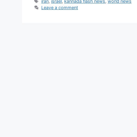
Tags
iran
,
israel
,
kannada flash news
,
world news
Leave a comment