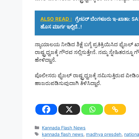
ALSO READ :
ಗ್ರೇಟರ್ ಬೆಂಗಳೂರು ಇ-ಖಾತಾ: SAS
ಹೊಸ ಮಾರ್ಗ ಇಲ್ಲಿದೆ..!
ನ್ಯಾಯಾಲಯ ನೀಡಿದ ಶಿಕ್ಷೆ ಬಗ್ಗೆ ಪ್ರತಿಕ್ರಿಯಿಸಿದ ಫೈಜಲ್
ರಾಷ್ಟ್ರಧ್ವಜಕ್ಕೆ ಗೌರವ ಸಲ್ಲಿಸುತ್ತೇನೆ. ನಮ್ಮ ಸ್ನೇಹಿತರನ
ಹೇಳಿದ್ದಾನೆ.
ಪೊಲೀಸರು ಫೈಜಲ್ ರಾಷ್ಟ್ರಧ್ವಜಕ್ಕೆ ನಮಿಸುತ್ತಿರುವ ವೀಡ
ಹಾಜರುಪಡಿಸುವುದಾಗಿ ತಿಳಿಸಿದ್ದಾರೆ.
Categories
Kannada Flash News
Tags
kannada flash news
,
madhya presdeh
,
nationa