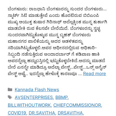
ಬೆಂಗಳೂರು: ರಾಜಧಾನಿ ಬೆಂಗಳೂರನ್ನು ಸುಂದರ ಬೆಂಗಳೂರು…
ಸ್ಮಾರ್ಟ್ ಸಿಟಿ ಮಾಡುತ್ತೇವೆ ಎಂದು ಹೊರಟಿರುವ ಬಿಬಿಎಂಪಿ
ಮುಖ್ಯ ಆಯುಕ್ತ ತುಷಾರ ಗಿರಿನಾಥ್ ಅದೆಲ್ಲಕ್ಕಿಂತ ಮುನ್ನ ತುರ್ತಾಗಿ
ಮಾಡಬೇಕಿ ರುವ ಕೆಲಸವೇ ಬೇರೆಯಿದೆ. ಬೆಂಗಳೂರನ್ನು ಸ್ವಚ್ಛ
ಸುಂದರವಾಗಿಟ್ಟುಕೊಳ್ಳುವ ಮುನ್ನ ಬೃಹತ್ ಬೆಂಗಳೂರು
ಮಹಾನಗರ ಪಾಲಿಕೆಯನ್ನು ಅದರ ಆಡಳಿತವನ್ನು
ಸರಿಯಾಗಿಟ್ಟುಕೊಳ್ಳಲಿ.ಅವರ ಅಧೀನದಲ್ಲಿರುವ ಅಧಿಕಾರಿ-
ಸಿಬ್ಬಂದಿ ನಡೆಸುತ್ತಿರುವ ಅಂದಾದರ್ಬಾರ್ ಗೆ ಕಡಿವಾಣ ಹಾಕಿ
ಅವರನ್ನೆಲ್ಲಾ ಹದ್ದುಬಸ್ತಿನಲ್ಲಿ ಇಟ್ಟುಕೊಳ್ಳಬೇಕಿದೆ.ಅದನ್ನು ಮಾಡದೆ
ಬೇರೆ ಏನನ್ನೇ ಮಾಡಿದ್ರೂ ಅದೆಲ್ಲಾ ವೇಸ್ಟ್…ವೇಸ್ಟ್…ಒನ್ಸ್ ಅಗೈನ್
ವೇಸ್ಟ್ ಅಷ್ಟೆ.. ಇದನ್ನೆಲ್ಲಾ ಹೇಳೊಕ್ಕೆ ಕಾರಣವೂ …
Read more
Categories
Kannada Flash News
Tags
AVSENTERPRISES
,
BBMP
,
BILLWITHOUTWORK
,
CHIEFCOMMISSIONOR
,
COVID19
,
DR.SAVITHA
,
DRSAVITHA
,