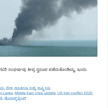
ಿಲಿಟರಿ ಸಂಘರ್ಷವು ತೀವ್ರ ಸ್ವರೂಪ ಪಡೆದುಕೊಂಡಿದ್ದು, ಇಂದು
ರೀಯ
,
ದೇಶ
,
ರಾಜಕೀಯ ಸುದ್ದಿ
,
ರಾಷ್ಟ್ರೀಯ
ri Lanka
,
Middle East crisis update
,
US-Iran conflict 2026
,
26
,
ಡೊನಾಲ್ಡ್ ಟ್ರಂಪ್