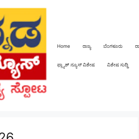
Home
ರಾಜ್ಯ
ಬೆಂಗಳೂರು
ರ
ಫ್ಲ್ಯಾಶ್ ನ್ಯೂಸ್ ವಿಶೇಷ
ವಿಶೇಷ ಸುದ್ದಿ
026