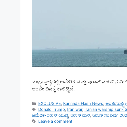
ಮಧ್ಯಪ್ರಾಚ್ಯದಲ್ಲಿ ಅಮೆರಿಕ ಮತ್ತು ಇರಾನ್ ನಡುವಿನ ಮ
ಆರನೇ ದಿನಕ್ಕೆ ಕಾಲಿಟ್ಟಿದೆ.
Categories
EXCLUSIVE
,
Kannada Flash News
,
ಅಂತರರಾಷ್ಟ್
Tags
Donald Trump
,
Iran war
,
Iranian warship sunk S
ಅಮೆರಿಕ-ಇರಾನ್ ಯುದ್ಧ
,
ಇರಾನ್ ದಾಳಿ
,
ಇರಾನ್ ಸಂಘರ್ಷ 20
Leave a comment