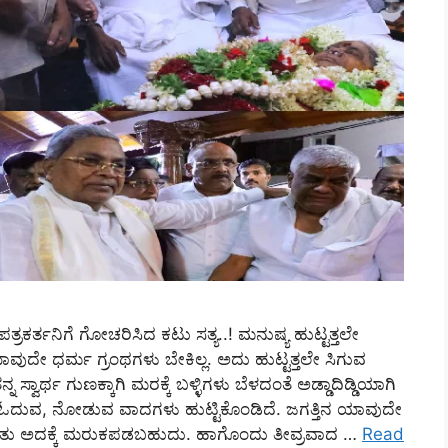
 ಪತ್ರಕರ್ತನಿಗೆ ಗೋಚರಿಸಿದ ಕಟು ಸತ್ಯ..! ಮನುಷ್ಯ ಹುಟ್ಟತ್ತಲೇ
ುದೇ ಧರ್ಮ ಗ್ರಂಥಗಳು ಬೇಕಿಲ್ಲ. ಅದು ಹುಟ್ಟತ್ತಲೇ ಸಿಗುವ
ಸ್ವಾರ್ಥ ಗುಣಕ್ಕಾಗಿ ಮರಕ್ಕೆ ಬಳ್ಳಿಗಳು ಬೆಳದಂತೆ ಅಡ್ಡಾದಿಡ್ಡಿಯಾಗಿ
 ಓದುವ, ನೋಡುವ ವಾದಗಳು ಹುಟ್ಟಿಕೊಂಡಿದೆ. ಜಗತ್ತಿನ ಯಾವುದೇ
 ಕೂತು ಅದಕ್ಕೆ ಮರುಕಪಡಬಹುದು. ಹಾಗೊಂದು ತೀವ್ರವಾದ …
Read