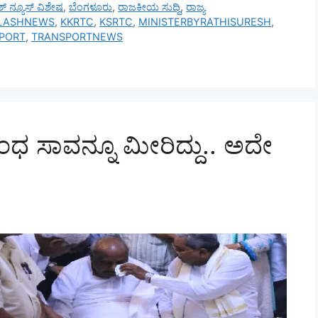
ಯಾಶ್ ನ್ಯೂಸ್ ವಿಶೇಷ
,
ಬೆಂಗಳೂರು
,
ರಾಜಕೀಯ ಸುದ್ದಿ
,
ರಾಜ್ಯ
LASHNEWS
,
KKRTC
,
KSRTC
,
MINISTERBYRATHISURESH
,
PORT
,
TRANSPORTNEWS
ಧ ಸಾವನ್ನೂ ಮೀರಿದ್ದು.. ಅದೇ