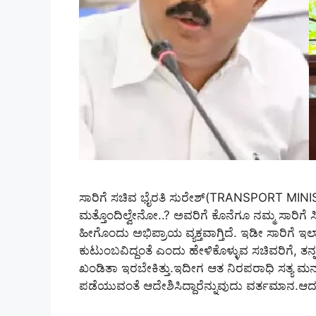
ಸಾರಿಗೆ ಸಚಿವ ಭೈರತಿ ಸುರೇಶ್‌(TRANSPORT MIN
ಮತ್ತೊಂದಿಲ್ವೇನೋ..? ಅವರಿಗೆ ಕೊನೆಗೂ ನಮ್ಮ ಸಾರಿಗೆ ಸ
ಹೀಗೊಂದು ಅಭಿಪ್ರಾಯ ವ್ಯಕ್ತವಾಗ್ತಿದೆ. ಇಡೀ ಸಾರ
ಕುಟುಂಬವಿದ್ದಂತೆ ಎಂದು ಹೇಳಿಕೊಳ್ಳುವ ಸಚಿವರಿಗೆ, ತ
ಖಂಡಿತಾ ಇರಬೇಕಿತ್ತು.ಇದೀಗ ಆತ ನಿರಪರಾಧಿ ಸತ್ಯ ಮನ
ಪಡೆಯುವಂತೆ ಆದೇಶಿಸಿದ್ದಾರೆನ್ನುವುದು ವರ್ತಮಾನ.ಆದ