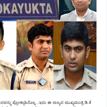
ವನ್ನು ಪ್ರೋತ್ಸಾಹಿಸೊಲ್ಲ ..ಇದು ಈ ರಾಜ್ಯದ ಮುಖ್ಯಮಂತ್ರಿ ಡಿ.ಕೆ