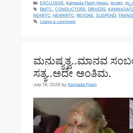
Categories
EXCLUSIVE
,
Kannada Flash News
,
ಅಂಕಣ
,
ಫ್ಲ್
Tags
BMTC
,
CONDUCTORS
,
DRIVERS
,
KANNADAF
NEKRTC
,
NEWKRTC
,
REVOKE
,
SUSPEND
,
TRANS
Leave a comment
ಮನುಷ್ಯತ್ವ..ಮಾನವ ಸಂಬಂ
ಸತ್ಯ..ಅದೇ ಅಂತಿಮ.
July 19, 2026
by
Kannada Flash