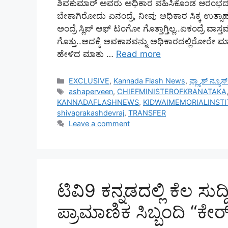
ಶಿವಕುಮಾರ್‌ ಅವರು ಅಧಿಕಾರ ವಹಿಸಿಕೊಂಡ ಆರಂಭದಲ್ಲಿ
ಬೇಕಾಗಿರೋದು ಏನಂದ್ರೆ, ನೀವು ಅಧಿಕಾರ ಸಿಕ್ಕ ಉತ್ಸಾಹದ
ಅಂದ್ರೆ ಸ್ಲಿಪ್‌ ಆಫ್‌ ಟಂಗೋ ಗೊತ್ತಾಗ್ತಿಲ್ಲ..ಏಕಂದ್ರೆ 
ಗೊತ್ತು..ಅದಕ್ಕೆ ಅವಕಾಶವನ್ನು ಅಧಿಕಾರದಲ್ಲಿರೋರೇ ಮಾಡ
ಹೇಳಿದ ಮಾತು …
Read more
Categories
EXCLUSIVE
,
Kannada Flash News
,
ಫ್ಲ್ಯಾಶ್ ನ್ಯೂ
Tags
ashaperveen
,
CHIEFMINISTEROFKRANATAKA
KANNADAFLASHNEWS
,
KIDWAIMEMORIALINST
shivaprakashdevraj
,
TRANSFER
Leave a comment
ಟಿವಿ9 ಕನ್ನಡದಲ್ಲಿ ಕೆಲ ಸುದ್ದ
ಪ್ರಾಮಾಣಿಕ ಸಿಬ್ಬಂದಿ “ಕೇರ್