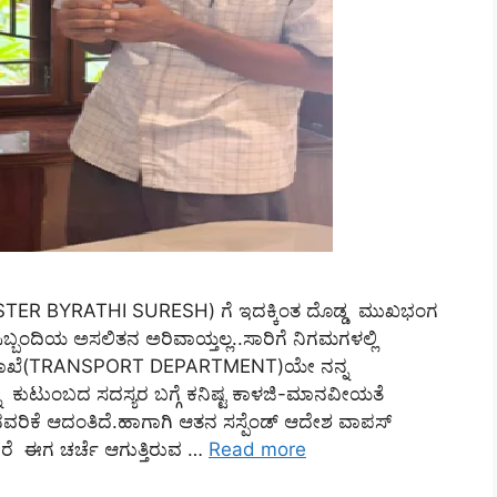
ISTER BYRATHI SURESH) ಗೆ ಇದಕ್ಕಿಂತ ದೊಡ್ಡ ಮುಖಭಂಗ
ಿಬ್ಬಂದಿಯ ಅಸಲಿತನ ಅರಿವಾಯ್ತಲ್ಲ..ಸಾರಿಗೆ ನಿಗಮಗಳಲ್ಲಿ
ಿಗೆ ಇಲಾಖೆ(TRANSPORT DEPARTMENT)ಯೇ ನನ್ನ
ನ್ನ ಕುಟುಂಬದ ಸದಸ್ಯರ ಬಗ್ಗೆ ಕನಿಷ್ಟ ಕಾಳಜಿ-ಮಾನವೀಯತೆ
ವರಿಕೆ ಆದಂತಿದೆ.ಹಾಗಾಗಿ ಆತನ ಸಸ್ಪೆಂಡ್‌ ಆದೇಶ ವಾಪಸ್‌
ರೆ ಈಗ ಚರ್ಚೆ ಆಗುತ್ತಿರುವ …
Read more