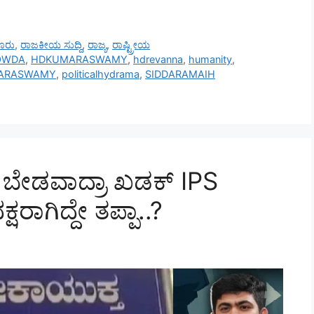
ೂರು
,
ರಾಜಕೀಯ ಸುದ್ದಿ
,
ರಾಜ್ಯ
,
ರಾಷ್ಟ್ರೀಯ
OWDA
,
HDKUMARASWAMY
,
hdrevanna
,
humanity
,
MARASWAMY
,
politicalhydrama
,
SIDDARAMAIH
 ಬೇಡವಾದ್ರಾ ಖಡಕ್‌ IPS
ಷರಾಗಿದ್ದೇ ತಪ್ಪಾ..?