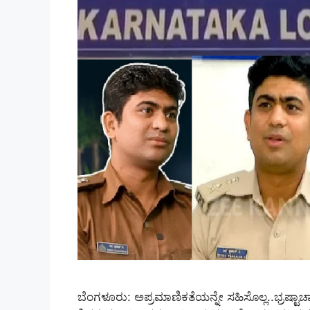
ಬೆಂಗಳೂರು: ಅಪ್ರಮಾಣಿಕತೆಯನ್ನೇ ಸಹಿಸೊಲ್ಲ..ಭ್ರಷ್ಟಾಚಾರ