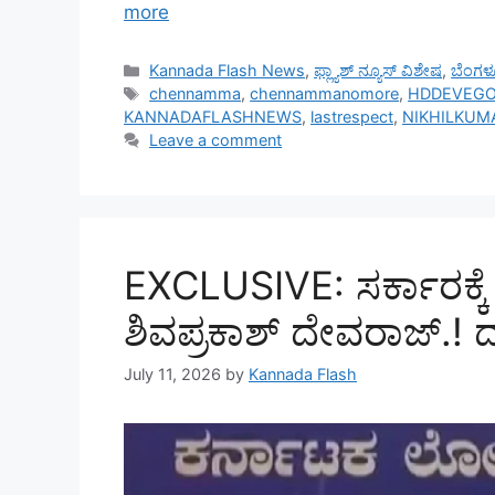
more
Categories
Kannada Flash News
,
ಫ್ಲ್ಯಾಶ್ ನ್ಯೂಸ್ ವಿಶೇಷ
,
ಬೆಂಗಳ
Tags
chennamma
,
chennammanomore
,
HDDEVEG
KANNADAFLASHNEWS
,
lastrespect
,
NIKHILKU
Leave a comment
EXCLUSIVE: ಸರ್ಕಾರಕ್ಕೆ
ಶಿವಪ್ರಕಾಶ್‌ ದೇವರಾಜ್‌.! ದಕ್
July 11, 2026
by
Kannada Flash