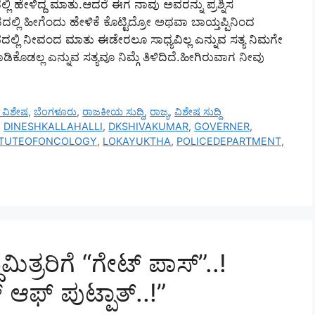
 ಹೇಳಿದ್ದ ಮಾತು.ಆದರೆ ಈಗ ನಾವು ಅವರನ್ನು ಪ್ರಶ್ನಿಸ
ಲ್ಲಿ ಹೀಗೆಂದು ಹೇಳಿಕೆ ಕೊಟ್ಟಿದ್ರೋ ಅಥವಾ ಬಾಯ್ತಪ್ಪಿನಿಂದ
ವಾಸ್ತವದಲ್ಲಿ ನೀವಂದ ಮಾತು ಈಡೇರಲೂ ಸಾ‍ಧ್ಯವಿಲ್ಲ ಎನ್ನುವ ಸತ್ಯ ನಿಮಗೇ
ಿಕೊಡಲ್ಲ ಎನ್ನುವ ಸತ್ಯವೂ ನಿಮ್ಗೆ ತಿಳಿದಿದೆ.ಹೀಗಿರುವಾಗ ನೀವು
ಸ್ ವಿಶೇಷ
,
ಬೆಂಗಳೂರು
,
ರಾಜಕೀಯ ಸುದ್ದಿ
,
ರಾಜ್ಯ
,
ವಿಶೇಷ ಸುದ್ದಿ
,
DINESHKALLAHALLI
,
DKSHIVAKUMAR
,
GOVERNER
,
ITUTEOFONCOLOGY
,
LOKAYUKTHA
,
POLICEDEPARTMENT
,
ಿಮಿತ್ರರಿಗೆ “ಗೇಟ್ ಪಾಸ್”..!
 ಆಫ್ ಪುಟ್ಪಾತ್..!”