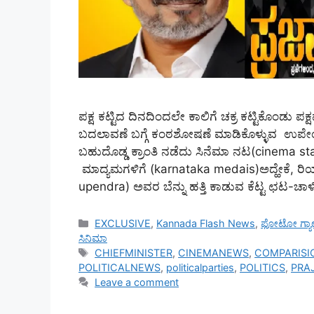
ಪಕ್ಷ ಕಟ್ಟಿದ ದಿನದಿಂದಲೇ ಕಾಲಿಗೆ ಚಕ್ರ ಕಟ್ಟಿಕೊಂಡು ಪ
ಬದಲಾವಣೆ ಬಗ್ಗೆ ಕಂಠಶೋಷಣೆ ಮಾಡಿಕೊಳ್ಳುವ ಉಪೇಂದ್
ಬಹುದೊಡ್ಡ ಕ್ರಾಂತಿ ನಡೆದು ಸಿನೆಮಾ ನಟ(cinema star)
ಮಾದ್ಯಮಗಳಿಗೆ (karnataka medais)ಅದ್ಹೇಕೆ, ರಿಯಲ
upendra) ಅವರ ಬೆನ್ನು ಹತ್ತಿ ಕಾಡುವ ಕೆಟ್ಟ ಛಟ-ಚಾಳಿ
Categories
EXCLUSIVE
,
Kannada Flash News
,
ಫೋಟೋ ಗ್ಯಾ
ಸಿನಿಮಾ
Tags
CHIEFMINISTER
,
CINEMANEWS
,
COMPARISI
POLITICALNEWS
,
politicalparties
,
POLITICS
,
PRA
Leave a comment