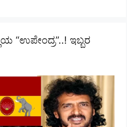
ಿಯ “ಉಪೇಂದ್ರ”..! ಇಬ್ಬರ