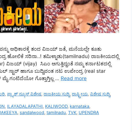
ಕ್ಷವನ್ನು ಅಧಿಕಾರಕ್ಕೆ ತಂದ ವಿಜಯ್‌ ಜತೆ, ಮನೆಯಲ್ಲೇ ಕೂತು
ರ ಹೋಲಿಕೆ ಸರಿನಾ..! ತಮಿಳ್ನಾಡು(tamilnadu) ರಾಜಕೀಯದಲ್ಲಿ
 ವಿಜಯ್‌ (vijay) ಸಿಎಂ ಆಗುತ್ತಿದ್ದಂತೆ ನಮ್ಮ ಕರ್ನಾಟಕದಲ್ಲಿ
್‌ ಸ್ಟಾರ್‌ ಹಾಗೂ ಬುದ್ದಿವಂತ ನಟ ಉಪೇಂದ್ರ (real star
 ಮೈ ಗಂಟಿದೆಯೋ ಗೊತ್ತಾಗ್ತಿಲ್ಲ …
Read more
ಲರಿ
,
ಫ್ಲ್ಯಾಶ್ ನ್ಯೂಸ್ ವಿಶೇಷ
,
ರಾಜಕೀಯ ಸುದ್ದಿ
,
ರಾಷ್ಟ್ರೀಯ
,
ವಿಶೇಷ ಸುದ್ದಿ
,
ON
,
ILAYADALAPATHI
,
KALIWOOD
,
karnataka
,
JAKEEYA
,
sandalwood
,
tamilnadu
,
TVK
,
UPENDRA