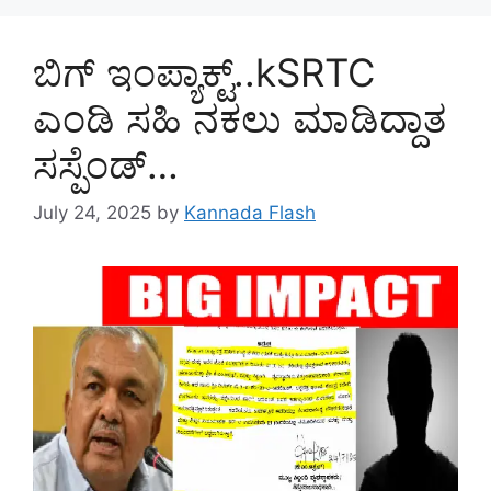
ಬಿಗ್ ಇಂಪ್ಯಾಕ್ಟ್..kSRTC
ಎಂಡಿ ಸಹಿ ನಕಲು ಮಾಡಿದ್ದಾತ
ಸಸ್ಪೆಂಡ್…
July 24, 2025
by
Kannada Flash