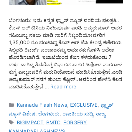
ಬೆಂಗಳೂರು: ಇದು ಕನ್ನಡ ಫ್ಲ್ಯಾಶ್ ನ್ಯೂಸ್ ವರದಿಯ ಫಲಶ್ರತಿ..
ಕೆಎಸ್ ಆರ್ ಟಿಸಿಯ ನಿಕಟಪೂರ್ವ ಎಂಡಿ ಅನ್ಬುಕುಮಾರ್ ಅವರ
ಸಹಿಯನ್ನು ನಕಲು ಮಾಡಿ ಸಾರಿಗೆ ಸಿಬ್ಬಂದಿಯೋರ್ವರಿಗೆ
1,35,000 ರೂ ವಂಚಿಸಿದ್ದ ಕೆಎಸ್ ಆರ್ ಟಿಸಿ ಕೇಂದ್ರ ಕಚೇರಿಯ
ಸಿಬ್ಬಂದಿ ರಿಚರ್ಡ್ ಎಂಬಾತನನ್ನು ಅಮಾನತುಗೊಳಿಸಿ ಆದೇಶ
ಹೊರಡಿಸಲಾಗಿದೆ. ಇಲಾಖೆಯಿಂದ ಕೆಲಸ ಕಳೆದುಕೊಂಡು 7
ವರ್ಷ ವಾಗಿದ್ದ ಶಿವಮೊಗ್ಗ ವಿಭಾಗದ ಸಾಗರ ಡಿಪೋದ ನಾಗರಾಜ್
ಕುಗ್ವೆ ಎನ್ನುವವರಿಗೆ ಮರುನಿಯೋಜನೆ ಮಾಡಿಸಿಕೊಡುತ್ತೇನೆ.ಎಂಡಿ
ಅನ್ಬುಕುಮಾರ್ ನನಗೆ ತುಂಬಾ ಕ್ಲೋಸ್..ಅವರಿಂದ ಹೇಳಿಸಿ ಕೆಲಸ
ಮಾಡಿಸಿಕೊಡುತ್ತೇನೆ …
Read more
Categories
Kannada Flash News
,
EXCLUSIVE
,
ಫ್ಲ್ಯಾಶ್
ನ್ಯೂಸ್ ವಿಶೇಷ
,
ಬೆಂಗಳೂರು
,
ರಾಜಕೀಯ ಸುದ್ದಿ
,
ರಾಜ್ಯ
Tags
BIGIMPACT
,
BMTC
,
FORGERY
,
KANNADAFLASHNEWS
,