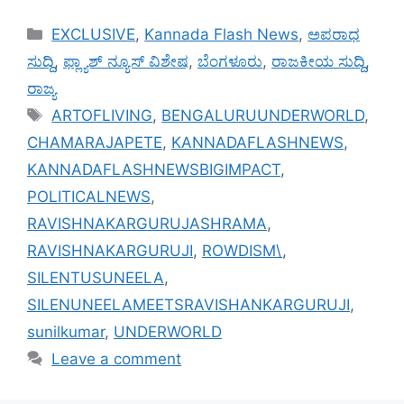
Categories
EXCLUSIVE
,
Kannada Flash News
,
ಅಪರಾಧ
ಸುದ್ದಿ
,
ಫ್ಲ್ಯಾಶ್ ನ್ಯೂಸ್ ವಿಶೇಷ
,
ಬೆಂಗಳೂರು
,
ರಾಜಕೀಯ ಸುದ್ದಿ
,
ರಾಜ್ಯ
Tags
ARTOFLIVING
,
BENGALURUUNDERWORLD
,
CHAMARAJAPETE
,
KANNADAFLASHNEWS
,
KANNADAFLASHNEWSBIGIMPACT
,
POLITICALNEWS
,
RAVISHNAKARGURUJASHRAMA
,
RAVISHNAKARGURUJI
,
ROWDISM\
,
SILENTUSUNEELA
,
SILENUNEELAMEETSRAVISHANKARGURUJI
,
sunilkumar
,
UNDERWORLD
Leave a comment