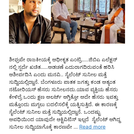
ಶೀಘ್ರವೇ ರಾಜಕೀಯಕ್ಕೆ ಅಧೀಕೃತ ಎಂಟ್ರಿ…..ಜಿಬಿಎ ಎಲೆಕ್ಷನ್‌
ನಲ್ಲಿ ಸ್ಪರ್ದೆ ಖಚಿತ…..ಅಡಚಣೆ ಎದುರಾಗದಿರುವಂತೆ ಹರಿಸಿ
ಆಶೀರ್ವದಿಸಿ ಎಂದು ಮನವಿ.. ಸೈಲೆಂಟ್‌ ಸುನೀಲ ಮತ್ತೆ
ಸುದ್ದಿಯಲ್ಲಿದ್ದಾನೆ. ಬೆಂಗಳೂರು ಪಾತಕ ಜಗತ್ತು ಕಂಡ ಅತ್ಯಂತ
ನಟೋರಿಯಸ್ ಹೆಸರು ಸುನೀಲನದು.ಯಾವ ವ್ಯಕ್ತಿಯ ಹೆಸರು
ಕೇಳಿದ್ರೆ ಒಂದು ಕ್ಷಣ ಅಲರ್ಟ್‌ ಆಗ್ತಿತ್ತೋ ಅದೇ ಹೆಸರು ಇವತ್ತು
ಮತ್ತೊಂದು ಮಗ್ಗಲು ಬದಲಿಸಲಿಕ್ಕೆ ಯತ್ನಿಸುತ್ತಿದೆ. ಈ ಕಾರಣಕ್ಕೆ
ಸೈಲೆಂಟ್‌ ಸುನೀಲ ಮತ್ತೆ ಸುದ್ದಿಯಲ್ಲಿದ್ದಾನೆ. ಒಂದಷ್ಟು
ಅವಧಿಯಿಂದ ಯಾವುದೇ ಆಕ್ಟಿವಿಟಿಸ್‌ ಇಲ್ಲದೆ ಸೈಲೆಂಟ್‌ ಆಗಿದ್ದ
ಸುನೀಲ ಸುದ್ದಿಯಾಗೊಕ್ಕೆ ಕಾರಣವೇ …
Read more