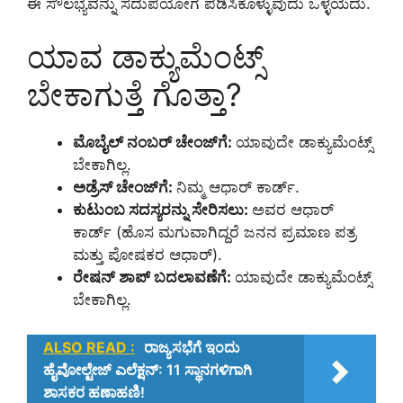
ಈ ಸೌಲಭ್ಯವನ್ನು ಸದುಪಯೋಗ ಪಡಿಸಿಕೊಳ್ಳುವುದು ಒಳ್ಳೆಯದು.
ಯಾವ ಡಾಕ್ಯುಮೆಂಟ್ಸ್
ಬೇಕಾಗುತ್ತೆ ಗೊತ್ತಾ?
ಮೊಬೈಲ್ ನಂಬರ್ ಚೇಂಜ್‌ಗೆ:
ಯಾವುದೇ ಡಾಕ್ಯುಮೆಂಟ್ಸ್
ಬೇಕಾಗಿಲ್ಲ.
ಅಡ್ರೆಸ್ ಚೇಂಜ್‌ಗೆ:
ನಿಮ್ಮ ಆಧಾರ್ ಕಾರ್ಡ್.
ಕುಟುಂಬ ಸದಸ್ಯರನ್ನು ಸೇರಿಸಲು:
ಅವರ ಆಧಾರ್
ಕಾರ್ಡ್ (ಹೊಸ ಮಗುವಾಗಿದ್ದರೆ ಜನನ ಪ್ರಮಾಣ ಪತ್ರ
ಮತ್ತು ಪೋಷಕರ ಆಧಾರ್).
ರೇಷನ್ ಶಾಪ್ ಬದಲಾವಣೆಗೆ:
ಯಾವುದೇ ಡಾಕ್ಯುಮೆಂಟ್ಸ್
ಬೇಕಾಗಿಲ್ಲ.
ALSO READ :
ರಾಜ್ಯಸಭೆಗೆ ಇಂದು
ಹೈವೋಲ್ಟೇಜ್ ಎಲೆಕ್ಷನ್: 11 ಸ್ಥಾನಗಳಿಗಾಗಿ
ಶಾಸಕರ ಹಣಾಹಣಿ!