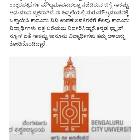
ಉತ್ತರಪತ್ರಿಕೆಗಳ ಮೌಲ್ಯಮಾಪನದಲ್ಲೂ ನಡೆದಿರುವ ಬಗ್ಗೆ ಸಾಕಷ್ಟು
ಅನುಮಾನ ವ್ಯಕ್ತವಾಗಿದೆ.ಈ ಹಿನ್ನಲೆಯಲ್ಲಿ ಮರುಮೌಲ್ಯಮಾಪನಕ್ಕೆ
ಒತ್ತಾಯಿಸಿ ಕಾನೂನು ವಿವಿ ಉಪಕುಲಪತಿಗಳಿಗೆ ಕೆಲವು ಕಾನೂನು
ವಿದ್ಯಾರ್ಥಿಗಳು ಪತ್ರ ಬರೆಯಲು ನಿರ್ದರಿಸಿದ್ದಾರೆ.ಕನ್ನಡ ಫ್ಲ್ಯಾಶ್
ನ್ಯೂಸ್ ಜತೆ ಸಾಕಷ್ಟು ಕಾನೂನು ವಿದ್ಯಾರ್ಥಿಗಳು ತಮ್ಮ ಅಳಲನ್ನು
ತೋಡಿಕೊಂಡಿದ್ದಾರೆ.