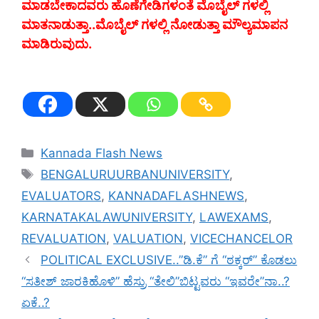
ಮಾಡಬೇಕಾದವರು ಹೊಣೆಗೇಡಿಗಳಂತೆ ಮೊಬೈಲ್ ಗಳಲ್ಲಿ
ಮಾತನಾಡುತ್ತಾ..ಮೊಬೈಲ್ ಗಳಲ್ಲಿ ನೋಡುತ್ತಾ ಮೌಲ್ಯಮಾಪನ
ಮಾಡಿರುವುದು.
Categories
Kannada Flash News
Tags
BENGALURUURBANUNIVERSITY
,
EVALUATORS
,
KANNADAFLASHNEWS
,
KARNATAKALAWUNIVERSITY
,
LAWEXAMS
,
REVALUATION
,
VALUATION
,
VICECHANCELOR
POLITICAL EXCLUSIVE..”ಡಿ.ಕೆ” ಗೆ “ಠಕ್ಕರ್” ಕೊಡಲು
“ಸತೀಶ್ ಜಾರಕಿಹೊಳಿ” ಹೆಸ್ರು “ತೇಲಿ”ಬಿಟ್ಟವರು “ಇವರೇ”ನಾ..?
ಏಕೆ..?