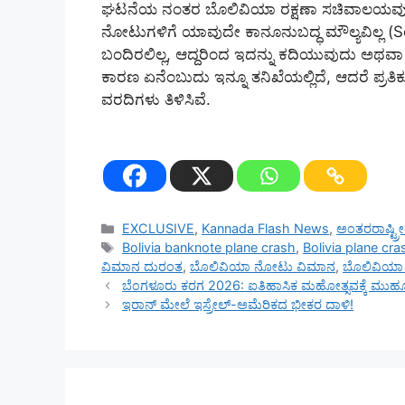
ಘಟನೆಯ ನಂತರ ಬೊಲಿವಿಯಾ ರಕ್ಷಣಾ ಸಚಿವಾಲಯವು ಒಂದು 
ನೋಟುಗಳಿಗೆ ಯಾವುದೇ ಕಾನೂನುಬದ್ಧ ಮೌಲ್ಯವಿಲ್ಲ (S
ಬಂದಿರಲಿಲ್ಲ, ಆದ್ದರಿಂದ ಇದನ್ನು ಕದಿಯುವುದು ಅಥವಾ
ಕಾರಣ ಏನೆಂಬುದು ಇನ್ನೂ ತನಿಖೆಯಲ್ಲಿದೆ, ಆದರೆ ಪ್
ವರದಿಗಳು ತಿಳಿಸಿವೆ.
Categories
EXCLUSIVE
,
Kannada Flash News
,
ಅಂತರರಾಷ್ಟ್
Tags
Bolivia banknote plane crash
,
Bolivia plane cra
ವಿಮಾನ ದುರಂತ
,
ಬೊಲಿವಿಯಾ ನೋಟು ವಿಮಾನ
,
ಬೊಲಿವಿಯಾ
ಬೆಂಗಳೂರು ಕರಗ 2026: ಐತಿಹಾಸಿಕ ಮಹೋತ್ಸವಕ್ಕೆ ಮುಹೂರ್ತ
ಇರಾನ್ ಮೇಲೆ ಇಸ್ರೇಲ್-ಅಮೆರಿಕದ ಭೀಕರ ದಾಳಿ!