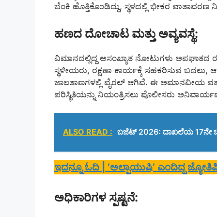
ಬೆಂಕಿ ಹೊತ್ತಿಕೊಂಡಿದ್ದು, ಸ್ಥಳದಲ್ಲಿ ಭೀಕರ ವಾತಾವರಣ ನ
ಹಣದ ದೋಚಾಟ ಮತ್ತು ಅವ್ಯವಸ್ಥೆ:
ವಿಮಾನದಲ್ಲಿದ್ದ ಅಸಂಖ್ಯಾತ ನೋಟುಗಳು ಅಪಘಾತದ ರಭಸಕ್ಕೆ ರ
ಸ್ಥಳೀಯರು, ರಕ್ಷಣಾ ಕಾರ್ಯಕ್ಕೆ ಸಹಕರಿಸುವ ಬದಲು, ಆ
ಜಾಲತಾಣಗಳಲ್ಲಿ ವೈರಲ್ ಆಗಿವೆ. ಈ ಅಮಾನವೀಯ ವರ್ತ
ಪರಿಸ್ಥಿತಿಯನ್ನು ನಿಯಂತ್ರಿಸಲು ಪೊಲೀಸರು ಅನಿವಾರ
ALSO READ :
ಬಜೆಟ್ 2026: ದಾಖಲೆಯ 17ನೇ ಬಜ
ಇದನ್ನೂ ಓದಿ | ‘ಅಲ್ಪಾಯುಷಿ’ ಎಂದಿದ್ದ ಜ್ಯೋತ
ಅಧಿಕಾರಿಗಳ ಸ್ಪಷ್ಟನೆ: