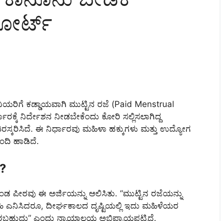
 ಕೋರ್ಟ್
ಿನಿಯರಿಗೆ ಕಡ್ಡಾಯವಾಗಿ ಮುಟ್ಟಿನ ರಜೆ (Paid Menstrual
ಕ್ಕೆ ನಿರ್ದೇಶನ ನೀಡಬೇಕೆಂದು ಕೋರಿ ಸಲ್ಲಿಸಲಾಗಿದ್ದ
ತಿರಸ್ಕರಿಸಿದೆ. ಈ ನಿರ್ಧಾರವು ಮಹಿಳಾ ಹಕ್ಕುಗಳು ಮತ್ತು ಉದ್ಯೋಗ
ದಿ ಹಾಡಿದೆ.
ು?
 ಪೀಠವು ಈ ಅರ್ಜಿಯನ್ನು ಆಲಿಸಿತು. “ಮುಟ್ಟಿನ ರಜೆಯನ್ನು
ಿ ಎನಿಸಿದರೂ, ದೀರ್ಘಕಾಲದ ದೃಷ್ಟಿಯಲ್ಲಿ ಇದು ಮಹಿಳೆಯರ
ಬಹುದು” ಎಂದು ನ್ಯಾಯಾಲಯ ಅಭಿಪ್ರಾಯಪಟ್ಟಿದೆ.