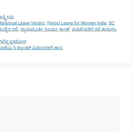
ಾಷ್ಟ್ರೀಯ
enstrual Leave Verdict
,
Period Leave for Women India
,
SC
ುಟ್ಟಿನ ರಜೆ
,
ನ್ಯಾಯಮೂರ್ತಿ ಸೂರ್ಯ ಕಾಂತ್
,
ಮಹಿಳೆಯರಿಗೆ ರಜೆ ಕಾನೂನು
,
ಲೆದ್ದ ಪ್ರತಿರೋಧ
ಪಡೆಯ 5 ಟ್ಯಾಂಕರ್ ವಿಮಾನಗಳಿಗೆ ಹಾನಿ