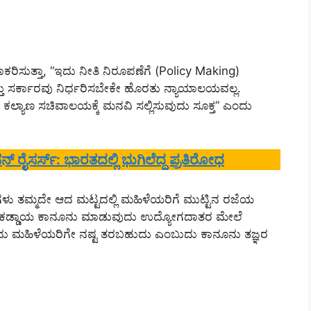
ಕರಿಸುತ್ತಾ, “ಇದು ನೀತಿ ನಿರೂಪಣೆಗೆ (Policy Making)
ು ಸರ್ಕಾರವು ನಿರ್ಧರಿಸಬೇಕೇ ಹೊರತು ನ್ಯಾಯಾಲಯವಲ್ಲ.
 ಕಲ್ಯಾಣ ಸಚಿವಾಲಯಕ್ಕೆ ಮನವಿ ಸಲ್ಲಿಸುವುದು ಸೂಕ್ತ” ಎಂದು
ರೈಸರ್ಸ್: ಭಾರತದಲ್ಲಿ ಭುಗಿಲೆದ್ದ ಪ್ರತಿರೋಧ
ು ತಮ್ಮದೇ ಆದ ಮಟ್ಟದಲ್ಲಿ ಮಹಿಳೆಯರಿಗೆ ಮುಟ್ಟಿನ ರಜೆಯ
ಟದಲ್ಲಿ ಕಡ್ಡಾಯ ಕಾನೂನು ಮಾಡುವುದು ಉದ್ಯೋಗದಾತರ ಮೇಲೆ
 ಮಹಿಳೆಯರಿಗೇ ನಷ್ಟ ತರಬಹುದು ಎಂಬುದು ಕಾನೂನು ತಜ್ಞರ