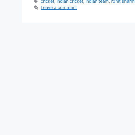
Tags
cricket
,
indian cricket
,
indian team
,
rohit sharm
Leave a comment