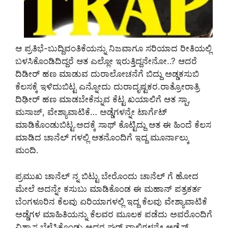
ಆ ಪ್ರತಿಭೆ-ಬುದ್ದಿವಂತಿಕೆಯನ್ನು ನಿಜವಾಗೂ ಸರಿಯಾದ ರೀತಿಯಲ್ಲಿ
ಬಳಸಿಕೊಂಡಿದಿದ್ದರೆ ಆತ ಎಲ್ಲೋ ಇರುತ್ತಿದ್ದನೇನೋ..? ಆದರೆ
ದಿಡೀರ್ ಹಣ ಮಾಡುವ ದುರಾಲೋಚನೆಗೆ ಬಿದ್ದು ಅಡ್ಡಕಸುಬಿ
ಕೆಲಸಕ್ಕೆ ಇಳಿದುಬಿಟ್ಟ ಎನ್ನೋದು ದುರಾದೃಷ್ಟಕರ.ರಾತ್ರೋರಾತ್ರಿ
ದಿಢೀರ್ ಹಣ ಮಾಡಬೇಕೆನ್ನುವ ಕೆಟ್ಟ ಖಯಾಲಿಗೆ ಆತ ಸ್ಪಾ,
ಮಸಾಜ್, ವೇಶ್ಯಾವಾಟಿಕೆ… ಅಡ್ಡೆಗಳನ್ನೇ ಟಾರ್ಗೆಟ್
ಮಾಡಿಕೊಂಡುಬಿಟ್ಟ.ಅದಕ್ಕೆ ಸಾಥ್ ಕೊಟ್ಟಿದ್ದು ಆತ ಈ ಹಿಂದೆ ಕೆಲಸ
ಮಾಡಿದ ಚಾನೆಲ್ ಗಳಲ್ಲಿ ಆತನೊಂದಿಗೆ ಇದ್ದ ಮೂರ್ನಾಲ್ಕು
ಮಂದಿ.
ಪ್ರಮುಖ ಚಾನೆಲ್ ನ್ನ ಬಿಟ್ಟು ಬೇರೊಂದು ಚಾನೆಲ್ ಗೆ ಹೋದ
ಮೇಲೆ ಅದನ್ನೇ ಕಸುಬು ಮಾಡಿಕೊಂಡ ಈ ಮಹಾನ್ ಪತ್ರಕರ್ತ
ಬೆಂಗಳೂರಿನ ಕೆಲವು ಏರಿಯಾಗಳಲ್ಲಿ ಇದ್ದ ಕೆಲವು ವೇಶ್ಯಾವಾಟಿಕೆ
ಅಡ್ಡೆಗಳ ಮಾಹಿತಿಯನ್ನು ಕೆಲವರ ಮೂಲಕ ಪಡೆದು ಅವರೊಂದಿಗೆ
ವಿಶ್ವಾಸ ಬೆಳೆಸಿಕೊಂಡು ಅದರ ಘರ್ ವಾಲಿಗಳನ್ನೇ ಅಡ್ಜೆಸ್ಟ್