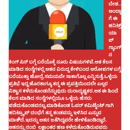
ಬೇಡ..
ಅಂದ್ಹಾ
ಗೆ ಈ
ಹನಿಟ್ರ್
ಯಾ
ಪ್
ಗ್ಯಾಂಗ್
ನ
ಕಿಂಗ್ ಪಿನ್ ಬಗ್ಗೆ ಬರೆಯೊಕ್ಕೆ ನೂರು ವಿಷಯಗಳಿವೆ.ಆತ ಕೆಲಸ
ಮಾಡಿದ ಸಂಸ್ಥೆಗಳಲ್ಲಿ ಆತನ ವಿರುದ್ದ ಕೇಳಿಬಂದ ಆರೋಪಗಳ ಬಗ್ಗೆ
ಬರೆಯುತ್ತಾ ಹೋದ್ರೆ ಸಮಯವೇ ಸಾಕಾಗೊಲ್ಲ ಎನ್ನಿಸುತ್ತೆ.ಒಳ್ಳೆಯ
ಪ್ರತಿಭೆ ಇದ್ದ ಹೊರತಾಗ್ಯೂ ತನ್ನ ಈ ಪ್ರವತ್ತಿಯಿಂದಲೇ ಎಲ್ಲರ
ವಿಶ್ವಾಸ ಕಳೆದುಕೊಂಡನೆನ್ನುವುದು ದುರಾದೃಷ್ಟಕರ.ಆತ ಈ ಹಿಂದೆ
ಕೆಲಸ ಮಾಡಿದ ಸಂಸ್ಥೆಗಳಲ್ಲಿಯೂ ಒಳ್ಳೆಯ ಹೆಸರು
ಪಡೆದುಕೊಂಡವನಲ್ಲ.ಮಾಡಿಕೊಂಡ ಓವರ್ ಕಮಿಟ್ಮೆಂಟ್ ಗಾಗಿ
ಹನಿಟ್ರ್ಯಾಪ್ ದಂಧೆಗೆ ತನ್ನ ತಂಡವನ್ನು ಇಳಿಸಿದ ಎನ್ನುವ
ಮಾತಿ್ದೆ.ಇದನ್ನು ಆತನ ಜತೆಗಿದ್ದವರೇ ಹೇಳಿಕೊಂಡಿದ್ದಾರೆ.
ಆತನನ್ನು ನಂಬಿ ಲಕ್ಷಾಂತರ ಹಣ ಕಳೆದುಕೊಂಡಿರುವವರು