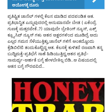
ಆಯೋಗಕ್ಕೆ ದೂರು
ಪ್ರತಿಷ್ಟಿತ ಚಾನೆಲ್ ಗಳಲ್ಲಿ ಕೆಲಸ ಮಾಡಿದ ಪದಪಂಡಿತ ಆತ.
ಪ್ರತಿಭಾನ್ವಿತ ಎನ್ನುವುದರಲ್ಲಿ ಅನುಮಾನವೇ ಬೇಡ ( ಏಕೆಂದ್ರೆ
ಗುಣಕ್ಕೆ ಮತ್ಸರವೇಕೆ..?) ಯಾವುದೇ ಬ್ರೇಕಿಂಗ್ ನ್ಯೂಸ್, ಎಕ್ಸ್
ಕ್ಲ್ಯೂಸಿವ್ ನ್ಯೂಸ್ ಗಳು ಆತನ ಅಕ್ಷರಗಳಿಂದ ಮೂಡಿದ್ರೆ ಅದು
ಎಲ್ಲರ ಗಮನ ಸೆಳೆಯುತ್ತಿತ್ತು,ಚಾನೆಲ್ ಗಳಿಗೆ ಅಂತದ್ದೊಂದು
ಕ್ರೆಡಿಬಿಲಿಟಿ ತಂದುಕೊಟ್ಟಿದ್ದ ಆತ. ಕೆಲಸಕ್ಕೆ ಕುಳಿತರೆ ರಣವಾಗಿ ತನ್ನ
ಬುದ್ದಿಮತ್ತೆ-ಪ್ರತಿಭೆಗೆ ಸಾಣೆ ಹಿಡಿಯುತ್ತಿದ್ದ.ಆತನ ಪ್ರತಿಭೆ-
ಸಾಮರ್ಥ್ಯ-ಅರ್ಹತೆ ಬಗ್ಗೆ ಹೇಳಬೇಕಿಲ್ಲ ಬಿಡಿ..ಆ ವಿಷಯದಲ್ಲಿ
ಆತನ ಬಗ್ಗೆ ಗೌರವವಿದೆ..