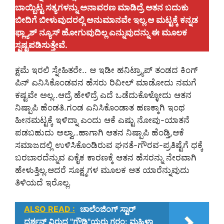
ಬಾಯ್ಬಿಟ್ಟ ಸತ್ಯಗಳನ್ನು ಅನಾವರಣ ಮಾಡಿದ್ರೆ ಆತನ ಬದುಕು
ಬೀದಿಗೆ ಬೀಳುವುದರಲ್ಲಿ ಅನುಮಾನವೇ ಇಲ್ಲ.ಆ ಮಟ್ಟಕ್ಕೆ ಕನ್ನಡ
ಫ್ಲ್ಯಾಶ್ ನ್ಯೂಸ್ ಹೋಗುವುದಿಲ್ಲ ಎನ್ನುವುದನ್ನು ಈ ಮೂಲಕ
ಸ್ಪಷ್ಟಪಡಿಸುತ್ತೇವೆ.
ಕ್ಷಮೆ ಇರಲಿ ಸ್ನೇಹಿತರೇ.. ಆ ಇಡೀ ಹನಿಟ್ರ್ಯಾಪ್ ತಂಡದ ಕಿಂಗ್
ಪಿನ್ ಎನಿಸಿಕೊಂಡವನ ಹೆಸರು ರಿವೀಲ್ ಮಾಡೋದು ನಮಗೆ
ಕಷ್ಟವೇ ಅಲ್ಲ..ಆದ್ರೆ ಹೇಳಿದ್ರೆ ಎದೆ ಒಡೆದುಕೊಳ್ಳೋದು ಆತನ
ನಿಷ್ಪಾಪಿ ಹೆಂಡತಿ.ಗಂಡ ಎನಿಸಿಕೊಂಡಾತ ಹಣಕ್ಕಾಗಿ ಇಂಥ
ಹೀನಮಟ್ಟಕ್ಕೆ ಇಳಿದ್ನಾ ಎಂದು ಆಕೆ ಎಷ್ಟು ನೋವು-ಯಾತನೆ
ಪಡಬಹುದು ಅಲ್ವಾ..ಹಾಗಾಗಿ ಆತನ ನಿಷ್ಪಾಪಿ ಹೆಂಡ್ತಿ,ಆಕೆ
ಸಮಾಜದಲ್ಲಿ ಉಳಿಸಿಕೊಂಡಿರುವ ಘನತೆ-ಗೌರವ-ಪ್ರತಿಷ್ಟೆಗೆ ಧಕ್ಕೆ
ಬರಬಾರದೆನ್ನುವ ಏಕೈಕ ಕಾರಣಕ್ಕೆ ಆತನ ಹೆಸರನ್ನು ನೇರವಾಗಿ
ಹೇಳುತ್ತಿಲ್ಲ.ಆದರೆ ಸೂಕ್ಷ್ಮಗಳ ಮೂಲಕ ಆತ ಯಾರೆನ್ನುವುದು
ತಿಳಿಯದೆ ಇರೊಲ್ಲ.
ALSO READ :
ಚಾಲೆಂಜಿಂಗ್ ಸ್ಟಾರ್
ದರ್ಶನ್ ವಿರುದ್ಧ "ಗೌಡ್ತಿ"ಯರು ಗರಂ: ಮಹಿಳಾ