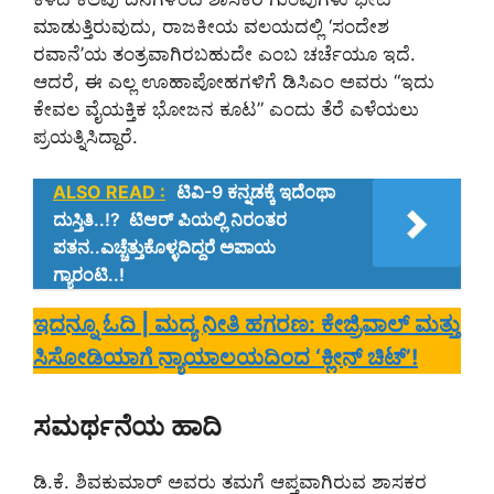
ಮಾಡುತ್ತಿರುವುದು, ರಾಜಕೀಯ ವಲಯದಲ್ಲಿ ‘ಸಂದೇಶ
ರವಾನೆ’ಯ ತಂತ್ರವಾಗಿರಬಹುದೇ ಎಂಬ ಚರ್ಚೆಯೂ ಇದೆ.
ಆದರೆ, ಈ ಎಲ್ಲ ಊಹಾಪೋಹಗಳಿಗೆ ಡಿಸಿಎಂ ಅವರು “ಇದು
ಕೇವಲ ವೈಯಕ್ತಿಕ ಭೋಜನ ಕೂಟ” ಎಂದು ತೆರೆ ಎಳೆಯಲು
ಪ್ರಯತ್ನಿಸಿದ್ದಾರೆ.
ALSO READ :
ಟಿವಿ-9 ಕನ್ನಡಕ್ಕೆ ಇದೆಂಥಾ
ದುಸ್ತಿತಿ..!? ಟಿಆರ್ ಪಿಯಲ್ಲಿ ನಿರಂತರ
ಪತನ..ಎಚ್ಚೆತ್ತುಕೊಳ್ಳದಿದ್ದರೆ ಅಪಾಯ
ಗ್ಯಾರಂಟಿ..!
ಇದನ್ನೂ ಓದಿ | ಮದ್ಯ ನೀತಿ ಹಗರಣ: ಕೇಜ್ರಿವಾಲ್ ಮತ್ತು
ಸಿಸೋಡಿಯಾಗೆ ನ್ಯಾಯಾಲಯದಿಂದ ‘ಕ್ಲೀನ್ ಚಿಟ್’!
ಸಮರ್ಥನೆಯ ಹಾದಿ
ಡಿ.ಕೆ. ಶಿವಕುಮಾರ್ ಅವರು ತಮಗೆ ಆಪ್ತವಾಗಿರುವ ಶಾಸಕರ