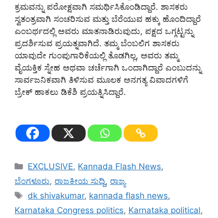
ಕ್ರಮವನ್ನು ಪರೋಕ್ಷವಾಗಿ ಸಮರ್ಥಿಸಿಕೊಂಡಿದ್ದಾರೆ. ಶಾಸಕರು
ಸ್ವತಂತ್ರವಾಗಿ ಸಂಚರಿಸುವ ಮತ್ತು ಬೆರೆಯುವ ಹಕ್ಕು ಹೊಂದಿದ್ದಾರೆ
ಎಂಬರ್ಥದಲ್ಲಿ ಅವರು ಮಾತನಾಡಿರುವುದು, ಪಕ್ಷದ ಒಗ್ಗಟ್ಟನ್ನು
ಪ್ರದರ್ಶಿಸುವ ಪ್ರಯತ್ನವಾಗಿದೆ. ತಮ್ಮ ಬೆಂಬಲಿಗ ಶಾಸಕರು
ಯಾವುದೇ ಗುಂಪುಗಾರಿಕೆಯಲ್ಲಿ ತೊಡಗಿಲ್ಲ, ಅವರು ತಮ್ಮ
ವೈಯಕ್ತಿಕ ಸ್ನೇಹ ಅಥವಾ ಚರ್ಚೆಗಾಗಿ ಒಂದಾಗಿದ್ದಾರೆ ಎಂಬುದನ್ನು
ಸಾರ್ವಜನಿಕವಾಗಿ ತಿಳಿಸುವ ಮೂಲಕ ಅನಗತ್ಯ ವಿವಾದಗಳಿಗೆ
ಬ್ರೇಕ್ ಹಾಕಲು ಡಿಕೆಶಿ ಪ್ರಯತ್ನಿಸಿದ್ದಾರೆ.
Categories
EXCLUSIVE
,
Kannada Flash News
,
ಬೆಂಗಳೂರು
,
ರಾಜಕೀಯ ಸುದ್ದಿ
,
ರಾಜ್ಯ
Tags
dk shivakumar
,
kannada flash news
,
Karnataka Congress politics
,
Karnataka political
,