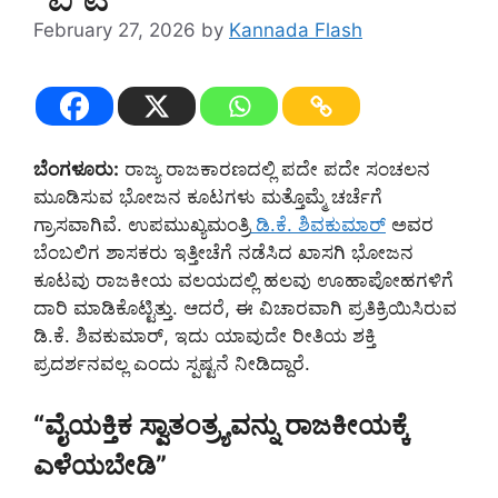
February 27, 2026
by
Kannada Flash
ಬೆಂಗಳೂರು:
ರಾಜ್ಯ ರಾಜಕಾರಣದಲ್ಲಿ ಪದೇ ಪದೇ ಸಂಚಲನ
ಮೂಡಿಸುವ ಭೋಜನ ಕೂಟಗಳು ಮತ್ತೊಮ್ಮೆ ಚರ್ಚೆಗೆ
ಗ್ರಾಸವಾಗಿವೆ. ಉಪಮುಖ್ಯಮಂತ್ರಿ
ಡಿ.ಕೆ. ಶಿವಕುಮಾರ್
ಅವರ
ಬೆಂಬಲಿಗ ಶಾಸಕರು ಇತ್ತೀಚೆಗೆ ನಡೆಸಿದ ಖಾಸಗಿ ಭೋಜನ
ಕೂಟವು ರಾಜಕೀಯ ವಲಯದಲ್ಲಿ ಹಲವು ಊಹಾಪೋಹಗಳಿಗೆ
ದಾರಿ ಮಾಡಿಕೊಟ್ಟಿತ್ತು. ಆದರೆ, ಈ ವಿಚಾರವಾಗಿ ಪ್ರತಿಕ್ರಿಯಿಸಿರುವ
ಡಿ.ಕೆ. ಶಿವಕುಮಾರ್, ಇದು ಯಾವುದೇ ರೀತಿಯ ಶಕ್ತಿ
ಪ್ರದರ್ಶನವಲ್ಲ ಎಂದು ಸ್ಪಷ್ಟನೆ ನೀಡಿದ್ದಾರೆ.
“ವೈಯಕ್ತಿಕ ಸ್ವಾತಂತ್ರ್ಯವನ್ನು ರಾಜಕೀಯಕ್ಕೆ
ಎಳೆಯಬೇಡಿ”