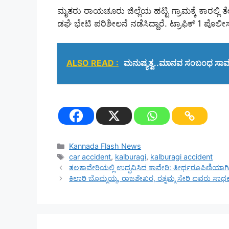
ಮೃತರು ರಾಯಚೂರು ಜಿಲ್ಲೆಯ ಹಟ್ಟಿ ಗ್ರಾಮಕ್ಕೆ ಕಾರಲ್ಲಿ‌ ತ
ಡಘೆ ಭೇಟಿ ಪರಿಶೀಲನೆ ನಡೆಸಿದ್ದಾರೆ. ಟ್ರಾಫಿಕ್ 1 ಪೊಲೀ
ALSO READ :
ಮನುಷ್ಯತ್ವ..ಮಾನವ ಸಂಬಂಧ ಸಾವನ್
Categories
Kannada Flash News
Tags
car accident
,
kalburagi
,
kalburagi accident
ತಲಕಾವೇರಿಯಲ್ಲಿ ಉದ್ಭವಿಸಿದ ಕಾವೇರಿ: ತೀರ್ಥರೂಪಿಣಿಯಾಗಿ 
ಕಿಲಾರಿ ಬೊಮ್ಮಯ್ಯ, ರಾಜಶೇಖರ, ರತ್ನಮ್ಮ ಸೇರಿ ಐವರು ಸಾಧಕರಿಗೆ