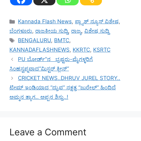
Categories
Kannada Flash News
,
ಫ್ಲ್ಯಾಶ್ ನ್ಯೂಸ್ ವಿಶೇಷ
,
ಬೆಂಗಳೂರು
,
ರಾಜಕೀಯ ಸುದ್ದಿ
,
ರಾಜ್ಯ
,
ವಿಶೇಷ ಸುದ್ದಿ
Tags
BENGALURU
,
BMTC
,
KANNADAFLASHNEWS
,
KKRTC
,
KSRTC
PU ಬೋರ್ಡ್”ನ ಭ್ರಷ್ಟರು-ಮೈಗಳ್ಳರಿಗೆ
ಸಿಂಹಸ್ವಪ್ನವಾದ“ಮಿಸ್ಟರ್ ಕ್ಲೀನ್”
CRICKET NEWS..DHRUV JUREL STORY..
ಟೀಮ್ ಇಂಡಿಯಾದ “ಧ್ರುವ” ನಕ್ಷತ್ರ “ಜುರೇಲ್” ಹಿಂದಿದೆ
ಅಮ್ಮನ ತ್ಯಾಗ.. ಅಪ್ಪನ ಶಿಸ್ತು..!
Leave a Comment