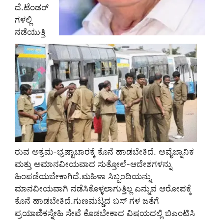
ದೆ.ಟೆಂಡರ್
ಗಳಲ್ಲಿ
ನಡೆಯುತ್ತಿ
ರುವ ಅಕ್ರಮ-ಭ್ರಷ್ಟಾಚಾರಕ್ಕೆ ಕೊನೆ ಹಾಡಬೇಕಿದೆ. ಅವೈಜ್ನಾನಿಕ
ಮತ್ತು ಅಮಾನವೀಯವಾದ ಸುತ್ತೋಲೆ-ಆದೇಶಗಳನ್ನು
ಹಿಂಪಡೆಯಬೇಕಾಗಿದೆ.ಮಹಿಳಾ ಸಿಬ್ಬಂದಿಯನ್ನು
ಮಾನವೀಯವಾಗಿ ನಡೆಸಿಕೊಳ್ಳಲಾಗುತ್ತಿಲ್ಲ ಎನ್ನುವ ಆರೋಪಕ್ಕೆ
ಕೊನೆ ಹಾಡಬೇಕಿದೆ.ಗುಣಮಟ್ಡದ ಬಸ್ ಗಳ ಜತೆಗೆ
ಪ್ರಯಾಣಿಕಸ್ನೇಹಿ ಸೇವೆ ಕೊಡಬೇಕಾದ ವಿಷಯದಲ್ಲಿ ಬಿಎಂಟಿಸಿ