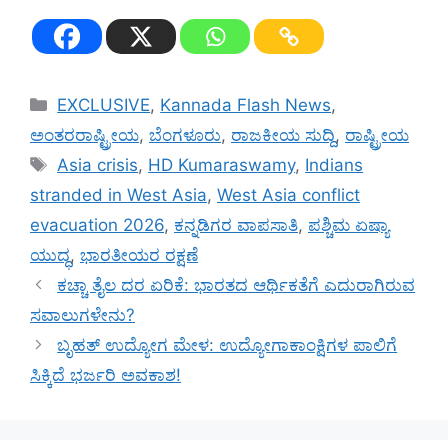
Categories
EXCLUSIVE
,
Kannada Flash News
,
ಅಂತರರಾಷ್ಟ್ರೀಯ
,
ಬೆಂಗಳೂರು
,
ರಾಜಕೀಯ ಸುದ್ದಿ
,
ರಾಷ್ಟ್ರೀಯ
Tags
Asia crisis
,
HD Kumaraswamy
,
Indians
stranded in West Asia
,
West Asia conflict
evacuation 2026
,
ಕನ್ನಡಿಗರ ವಾಪಸಾತಿ
,
ಪಶ್ಚಿಮ ಏಷ್ಯಾ
ಯುದ್ಧ
,
ಭಾರತೀಯರ ರಕ್ಷಣೆ
ಕಚ್ಚಾ ತೈಲ ದರ ಏರಿಕೆ: ಭಾರತದ ಆರ್ಥಿಕತೆಗೆ ಎದುರಾಗಿರುವ
ಸವಾಲುಗಳೇನು?
ಬೃಹತ್ ಉದ್ಯೋಗ ಮೇಳ: ಉದ್ಯೋಗಾಕಾಂಕ್ಷಿಗಳ ಪಾಲಿಗೆ
ಸಿಕ್ಕಿದೆ ಭರ್ಜರಿ ಅವಕಾಶ!