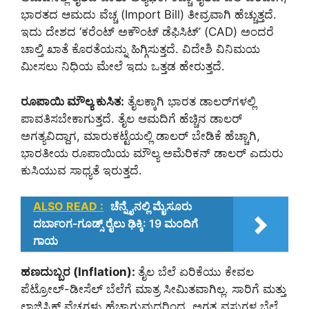
ಭಾರತದ ಆಮದು ವೆಚ್ಚ (Import Bill) ತೀವ್ರವಾಗಿ ಹೆಚ್ಚುತ್ತದೆ.
ಇದು ದೇಶದ ‘ಕರೆಂಟ್ ಅಕೌಂಟ್ ಡೆಫಿಸಿಟ್’ (CAD) ಅಂದರೆ
ಚಾಲ್ತಿ ಖಾತೆ ಕೊರತೆಯನ್ನು ಹಿಗ್ಗಿಸುತ್ತದೆ. ವಿದೇಶಿ ವಿನಿಮಯ
ಮೀಸಲು ನಿಧಿಯ ಮೇಲೆ ಇದು ಒತ್ತಡ ಹೇರುತ್ತದೆ.
ರೂಪಾಯಿ ಮೌಲ್ಯ ಕುಸಿತ:
ತೈಲಕ್ಕಾಗಿ ಭಾರತ ಡಾಲರ್‌ಗಳಲ್ಲಿ
ಪಾವತಿಸಬೇಕಾಗುತ್ತದೆ. ತೈಲ ಆಮದಿಗೆ ಹೆಚ್ಚಿನ ಡಾಲರ್
ಅಗತ್ಯವಿದ್ದಾಗ, ಮಾರುಕಟ್ಟೆಯಲ್ಲಿ ಡಾಲರ್ ಬೇಡಿಕೆ ಹೆಚ್ಚಾಗಿ,
ಭಾರತೀಯ ರೂಪಾಯಿಯ ಮೌಲ್ಯ ಅಮೆರಿಕನ್ ಡಾಲರ್ ಎದುರು
ಕುಸಿಯುವ ಸಾಧ್ಯತೆ ಇರುತ್ತದೆ.
ALSO READ :
ಚೆನ್ನೈನಲ್ಲಿ ಮೈಸೂರು
ದರ್ಬಾಂಗ-ಗೂಡ್ಸ್ ರೈಲು ಢಿಕ್ಕಿ: 19 ಮಂದಿಗೆ
ಗಾಯ
ಹಣದುಬ್ಬರ (Inflation):
ತೈಲ ಬೆಲೆ ಏರಿಕೆಯು ಕೇವಲ
ಪೆಟ್ರೋಲ್-ಡೀಸೆಲ್ ಬೆಲೆಗೆ ಮಾತ್ರ ಸೀಮಿತವಾಗಿಲ್ಲ. ಸಾರಿಗೆ ಮತ್ತು
ಲಾಜಿಸ್ಟಿಕ್ಸ್ ವೆಚ್ಚಗಳು ಹೆಚ್ಚಾಗುವುದರಿಂದ, ಅಗತ್ಯ ವಸ್ತುಗಳ ಬೆಲೆ