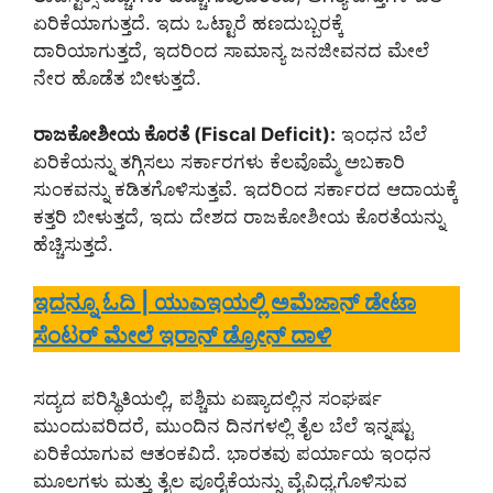
ಏರಿಕೆಯಾಗುತ್ತದೆ. ಇದು ಒಟ್ಟಾರೆ ಹಣದುಬ್ಬರಕ್ಕೆ
ದಾರಿಯಾಗುತ್ತದೆ, ಇದರಿಂದ ಸಾಮಾನ್ಯ ಜನಜೀವನದ ಮೇಲೆ
ನೇರ ಹೊಡೆತ ಬೀಳುತ್ತದೆ.
ರಾಜಕೋಶೀಯ ಕೊರತೆ (Fiscal Deficit):
ಇಂಧನ ಬೆಲೆ
ಏರಿಕೆಯನ್ನು ತಗ್ಗಿಸಲು ಸರ್ಕಾರಗಳು ಕೆಲವೊಮ್ಮೆ ಅಬಕಾರಿ
ಸುಂಕವನ್ನು ಕಡಿತಗೊಳಿಸುತ್ತವೆ. ಇದರಿಂದ ಸರ್ಕಾರದ ಆದಾಯಕ್ಕೆ
ಕತ್ತರಿ ಬೀಳುತ್ತದೆ, ಇದು ದೇಶದ ರಾಜಕೋಶೀಯ ಕೊರತೆಯನ್ನು
ಹೆಚ್ಚಿಸುತ್ತದೆ.
ಇದನ್ನೂ ಓದಿ | ಯುಎಇಯಲ್ಲಿ ಅಮೆಜಾನ್ ಡೇಟಾ
ಸೆಂಟರ್ ಮೇಲೆ ಇರಾನ್ ಡ್ರೋನ್ ದಾಳಿ
ಸದ್ಯದ ಪರಿಸ್ಥಿತಿಯಲ್ಲಿ, ಪಶ್ಚಿಮ ಏಷ್ಯಾದಲ್ಲಿನ ಸಂಘರ್ಷ
ಮುಂದುವರಿದರೆ, ಮುಂದಿನ ದಿನಗಳಲ್ಲಿ ತೈಲ ಬೆಲೆ ಇನ್ನಷ್ಟು
ಏರಿಕೆಯಾಗುವ ಆತಂಕವಿದೆ. ಭಾರತವು ಪರ್ಯಾಯ ಇಂಧನ
ಮೂಲಗಳು ಮತ್ತು ತೈಲ ಪೂರೈಕೆಯನ್ನು ವೈವಿಧ್ಯಗೊಳಿಸುವ