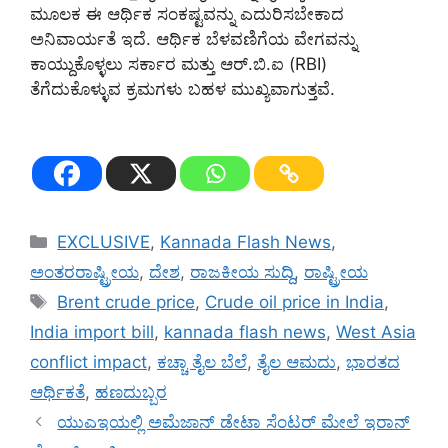
ಮೂಲಕ ಈ ಆರ್ಥಿಕ ಸಂಕಷ್ಟವನ್ನು ಎದುರಿಸಬೇಕಾದ
ಅನಿವಾರ್ಯತೆ ಇದೆ. ಆರ್ಥಿಕ ಬೆಳವಣಿಗೆಯ ವೇಗವನ್ನು
ಕಾಯ್ದುಕೊಳ್ಳಲು ಸರ್ಕಾರ ಮತ್ತು ಆರ್.ಬಿ.ಐ (RBI)
ತೆಗೆದುಕೊಳ್ಳುವ ಕ್ರಮಗಳು ಬಹಳ ಮುಖ್ಯವಾಗುತ್ತವೆ.
Categories
EXCLUSIVE
,
Kannada Flash News
,
ಅಂತರರಾಷ್ಟ್ರೀಯ
,
ದೇಶ
,
ರಾಜಕೀಯ ಸುದ್ದಿ
,
ರಾಷ್ಟ್ರೀಯ
Tags
Brent crude price
,
Crude oil price in India
,
India import bill
,
kannada flash news
,
West Asia
conflict impact
,
ಕಚ್ಚಾ ತೈಲ ಬೆಲೆ
,
ತೈಲ ಆಮದು
,
ಭಾರತದ
ಆರ್ಥಿಕತೆ
,
ಹಣದುಬ್ಬರ
ಯುಎಇಯಲ್ಲಿ ಅಮೆಜಾನ್ ಡೇಟಾ ಸೆಂಟರ್ ಮೇಲೆ ಇರಾನ್