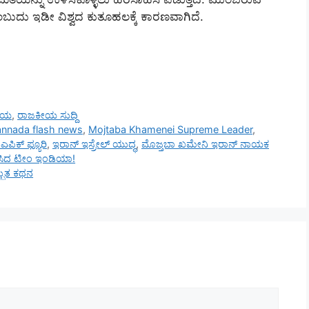
ಬುದು ಇಡೀ ವಿಶ್ವದ ಕುತೂಹಲಕ್ಕೆ ಕಾರಣವಾಗಿದೆ.
ರೀಯ
,
ರಾಜಕೀಯ ಸುದ್ದಿ
annada flash news
,
Mojtaba Khamenei Supreme Leader
,
ಪಿಕ್ ಫ್ಯೂರಿ
,
ಇರಾನ್ ಇಸ್ರೇಲ್ ಯುದ್ಧ
,
ಮೊಜ್ತಬಾ ಖಮೇನಿ ಇರಾನ್ ನಾಯಕ
ಟಿಸಿದ ಟೀಂ ಇಂಡಿಯಾ!
್ಭುತ ಕಥನ