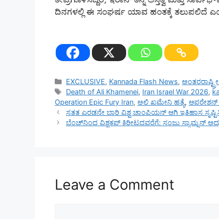
ದಿನಗಳಲ್ಲಿ ಈ ಸಂಘರ್ಷ ಯಾವ ಹಂತಕ್ಕೆ ತಲುಪಲಿದೆ ಎಂ
Categories
EXCLUSIVE
,
Kannada Flash News
,
ಅಂತರರಾಷ್ಟ್
Tags
Death of Ali Khamenei
,
Iran Israel War 2026
,
k
Operation Epic Fury Iran
,
ಅಲಿ ಖಮೇನಿ ಹತ್ಯೆ
,
ಆಪರೇಶನ್ ಎ
ಸತತ ಎರಡನೇ ಬಾರಿ ವಿಶ್ವ ಚಾಂಪಿಯನ್ ಆಗಿ ಇತಿಹಾಸ ಸೃಷ್
ಬೆಂಚ್‌ನಿಂದ ವಿಶ್ವಕಪ್ ಕಿರೀಟದವರೆಗೆ: ಸಂಜು ಸ್ಯಾಮ್ಸನ್ ಅದ
Leave a Comment
Comment