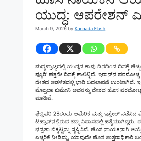
ಯುದ್ಧ: ಆಪರೇಶನ್ ಎಪಿ
March 9, 2026
by
Kannada Flash
ಮಧ್ಯಪ್ರಾಚ್ಯದಲ್ಲಿ ಯುದ್ಧದ ಕಾವು ದಿನದಿಂದ ದಿನಕ್ಕೆ ಹೆಚ್ಚ
ಫ್ಯೂರಿ’ ಹತ್ತನೇ ದಿನಕ್ಕೆ ಕಾಲಿಟ್ಟಿದೆ. ಇರಾನ್‌ನ ಪರಮೋ
ದೇಶದ ಆಡಳಿತದಲ್ಲಿ ಭಾರಿ ಬದಲಾವಣೆ ಉಂಟಾಗಿದೆ. ಇರಾನ್
ಮೊಜ್ತಬಾ ಖಮೇನಿ ಅವರನ್ನು ದೇಶದ ಹೊಸ ಪರಮೋಚ್ಚ
ಮಾಡಿವೆ.
ಫೆಬ್ರವರಿ 28ರಂದು ಅಮೆರಿಕ ಮತ್ತು ಇಸ್ರೇಲ್ ನಡೆಸ
ಟೆಹ್ರಾನ್‌ನಲ್ಲಿರುವ ತಮ್ಮ ನಿವಾಸದಲ್ಲಿ ಹತ್ಯೆಯಾಗಿದ್ದ
ಭದ್ರತಾ ಬಿಕ್ಕಟ್ಟನ್ನು ಸೃಷ್ಟಿಸಿದೆ. ಹೊಸ ನಾಯಕನಾಗಿ ಆ
ಎಚ್ಚರಿಕೆ ನೀಡಿದ್ದು, ಯಾವುದೇ ಹೊಸ ಉತ್ತರಾಧಿಕಾರಿ ಬ