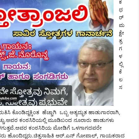
ಕ
ಧ
ರ್
ಮ
ಕ್ಷೇ
ತ್ರ
ಗ
ಳ
ಲ್ಲಿ
ಕೆ
ಲ
ಸ
ರುತಿಸಿ ಕೊಂಡಿದ್ದಕ್ಕಿಂತ ಹೆಚ್ಚಾಗಿ ಒಬ್ಬ ಅತ್ಯದ್ಭುತ ಹಾಡುಗಾರರಾಗಿ,
ೆಚ್ಚು.ಅವರ ಕಂಠಸಿರಿಯಲ್ಲಿ ಮೂಡಿಬಂದ ನೂರಾರು ಹಾಡುಗಳು
ತೆ ಮೊಳಗುತ್ತವೆ.ಅವರ ಕಂಠಸಿರಿಯ ಮೋಡಿಗೆ ಒಳಗಾಗದವರೇ
ರು ಹೊಂದಿದ್ದರು.ಚಿತ್ರಸಾಹಿತಿ ಆರ್.ಎನ್‌ ಗೋಪಾಲ್‌, ಗಾಯಕರಾದ