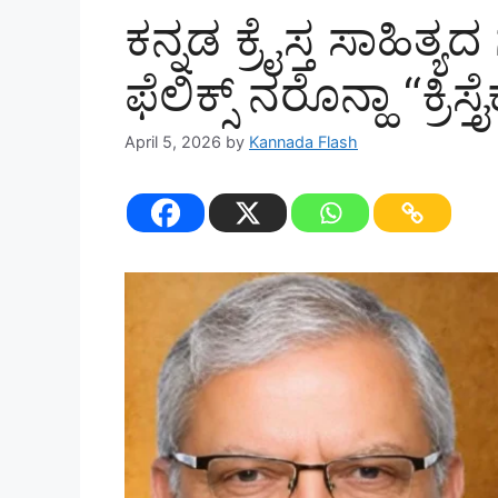
ಕನ್ನಡ ಕ್ರೈಸ್ತ ಸಾಹಿತ್
ಫೆಲಿಕ್ಸ್‌ ನರೊನ್ಹಾ “ಕ್ರಿಸ್ತೈಕ
April 5, 2026
by
Kannada Flash