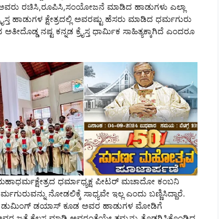
 ಅವರು ರಚಿಸಿ,ರೂಪಿಸಿ,ಸಂಯೋಜನೆ ಮಾಡಿದ ಹಾಡುಗಳು ಎಲ್ಲಾ
್ರೈಸ್ತ ಹಾಡುಗಳ ಕ್ಷೇತ್ರದಲ್ಲಿ ಅವರಷ್ಟು ಹೆಸರು ಮಾಡಿದ ಧರ್ಮಗುರು
 ಅತೀದೊಡ್ಡ ನಷ್ಟ ಕನ್ನಡ ಕ್ರೈಸ್ತ ಧಾರ್ಮಿಕ ಸಾಹಿತ್ಯಕ್ಕಾಗಿದೆ ಎಂದರೂ
ರು ಮಹಾಧರ್ಮಕ್ಷೇತ್ರದ ಧರ್ಮಾಧ್ಯಕ್ಷ ಪೀಟರ್‌ ಮಚಾದೋ ಕಂಬನಿ
ಧರ್ಮಗುರುವನ್ನು ನೋಡಲಿಕ್ಕೆ ಸಾಧ್ಯವೇ ಇಲ್ಲ ಎಂದು ಬಣ್ಣಿಸಿದ್ದಾರೆ.
ನೀಯ ಡುಮಿಂಗ್‌ ಡಯಾಸ್‌ ಕೂಡ ಅವರ ಹಾಡುಗಳ ಮೋಡಿಗೆ
್‌ ಅವರ ಜತೆ ಕೆಲಸ ಮಾಡಿ ಅವರಂತೆಯೇ ತಮ್ಮನ್ನು ತೊಡಗಿಸಿಕೊಂಡಿದ್ದ