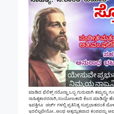
ಮಾಡಿದ ಫೆಲಿಕ್ಸ್‌ ನರೊನ್ಹಾ ಒಬ್ಬ ಗುರುವಾಗಿ ತಮ್ಮನ್ನು ಗು
ಸಾಹಿತ್ಯಕಾರರರಾಗಿ,ಸಂಯೋಜಕಾರಿ ಕೆಲಸ ಮಾಡಿದ್ದೇ ಹ
ಇವತ್ತಿಗೂ ಚರ್ಚ್‌ ಗಳಲ್ಲಿ ಪ್ರತಿನಿತ್ಯ ಸುಪ್ರಭಾತದಂ
ಇರಲಿಲ್ಲವೇನೋ..ಅಂಥ ಅತ್ಯದ್ಭುತವಾದ ಕಂಠವನ್ನು ಅವ