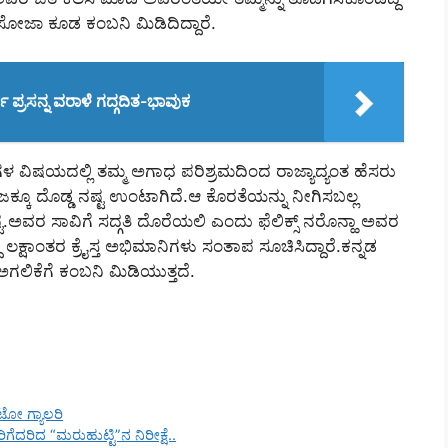
ಿ ಡಿಸೋಜಾ ಕೂಡ ಕಂಬನಿ ಮಿಡಿದಿದ್ದಾರೆ.
ಪ್ರಸನ್ನ ವರಾಳೆ ಗದ್ಗದಿತ-ಭಾವುಕ
ರುಳಿಗಳ ವಿಷಯದಲ್ಲಿ ತಮ್ಮ ಅಗಾಧ ಪರಿಶ್ರಮದಿಂದ ರಾಜ್ಯಾದ್ಯಂತ ಹೆಸರು
ಜಕ್ಕೂ ದೊಡ್ಡ ನಷ್ಟ ಉಂಟಾಗಿದೆ.ಆ ಕೊರತೆಯನ್ನು ನೀಗಿಸಬಲ್ಲ
್ಟ.ಅವರ ಸಾವಿಗೆ ಸದ್ಗತಿ ದೊರೆಯಲಿ ಎಂದು ಫೆಲಿಕ್ಸ್‌ ನರೊನ್ಹಾ ಅವರ
್ಷಾಂತರ ಕ್ರೈಸ್ತ ಅಭಿಮಾನಿಗಳು ಸಂತಾಪ ಸೂಚಿಸಿದ್ದಾರೆ.ಕನ್ನಡ
ರ ಅಗಲಿಕೆಗೆ ಕಂಬನಿ ಮಿಡಿಯುತ್ತದೆ.
ೋ ಗ್ಯಾಲರಿ
ಗರಿಗೆದರಿದ “ಮರುಹುಟ್ಟಿ”ನ ನಿರೀಕ್ಷೆ..