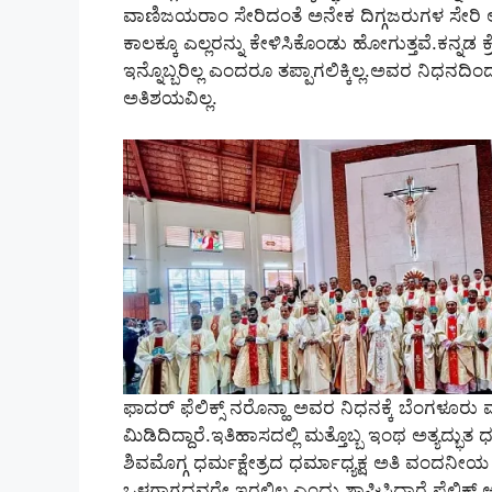
ವಾಣಿಜಯರಾಂ ಸೇರಿದಂತೆ ಅನೇಕ ದಿಗ್ಗಜರುಗಳ ಸೇರಿ
ಕಾಲಕ್ಕೂ ಎಲ್ಲರನ್ನು ಕೇಳಿಸಿಕೊಂಡು ಹೋಗುತ್ತವೆ.ಕನ್ನಡ ಕ
ಇನ್ನೊಬ್ಬರಿಲ್ಲ ಎಂದರೂ ತಪ್ಪಾಗಲಿಕ್ಕಿಲ್ಲ.ಅವರ ನಿಧನದಿಂದ
ಅತಿಶಯವಿಲ್ಲ.
ಫಾದರ್‌ ಫೆಲಿಕ್ಸ್‌ ನರೊನ್ಹಾ ಅವರ ನಿಧನಕ್ಕೆ ಬೆಂಗಳೂ
ಮಿಡಿದಿದ್ದಾರೆ.ಇತಿಹಾಸದಲ್ಲಿ ಮತ್ತೊಬ್ಬ ಇಂಥ ಅತ್ಯದ್ಭುತ 
ಶಿವಮೊಗ್ಗ ಧರ್ಮಕ್ಷೇತ್ರದ ಧರ್ಮಾಧ್ಯಕ್ಷ ಅತಿ ವಂದ
ಒಳಗಾಗದವರೇ ಇರಲಿಲ್ಲ ಎಂದು ಶ್ಲಾಘಿಸಿದ್ದಾರೆ.ಫೆಲಿಕ್ಸ