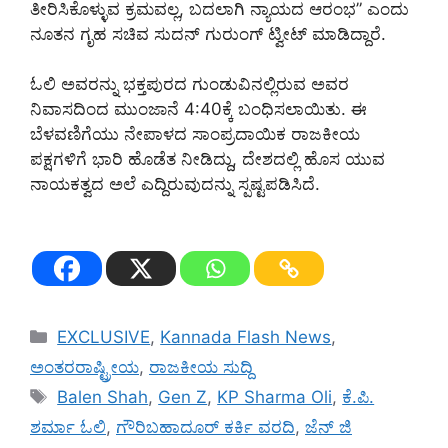
ತೀರಿಸಿಕೊಳ್ಳುವ ಕ್ರಮವಲ್ಲ, ಬದಲಾಗಿ ನ್ಯಾಯದ ಆರಂಭ” ಎಂದು
ನೂತನ ಗೃಹ ಸಚಿವ ಸುದನ್ ಗುರುಂಗ್ ಟ್ವೀಟ್ ಮಾಡಿದ್ದಾರೆ.
ಓಲಿ ಅವರನ್ನು ಭಕ್ತಪುರದ ಗುಂಡುವಿನಲ್ಲಿರುವ ಅವರ
ನಿವಾಸದಿಂದ ಮುಂಜಾನೆ 4:40ಕ್ಕೆ ಬಂಧಿಸಲಾಯಿತು. ಈ
ಬೆಳವಣಿಗೆಯು ನೇಪಾಳದ ಸಾಂಪ್ರದಾಯಿಕ ರಾಜಕೀಯ
ಪಕ್ಷಗಳಿಗೆ ಭಾರಿ ಹೊಡೆತ ನೀಡಿದ್ದು, ದೇಶದಲ್ಲಿ ಹೊಸ ಯುವ
ನಾಯಕತ್ವದ ಅಲೆ ಎದ್ದಿರುವುದನ್ನು ಸ್ಪಷ್ಟಪಡಿಸಿದೆ.
Categories
EXCLUSIVE
,
Kannada Flash News
,
ಅಂತರರಾಷ್ಟ್ರೀಯ
,
ರಾಜಕೀಯ ಸುದ್ದಿ
Tags
Balen Shah
,
Gen Z
,
KP Sharma Oli
,
ಕೆ.ಪಿ.
ಶರ್ಮಾ ಓಲಿ
,
ಗೌರಿಬಹಾದೂರ್ ಕರ್ಕಿ ವರದಿ
,
ಜೆನ್ ಜಿ