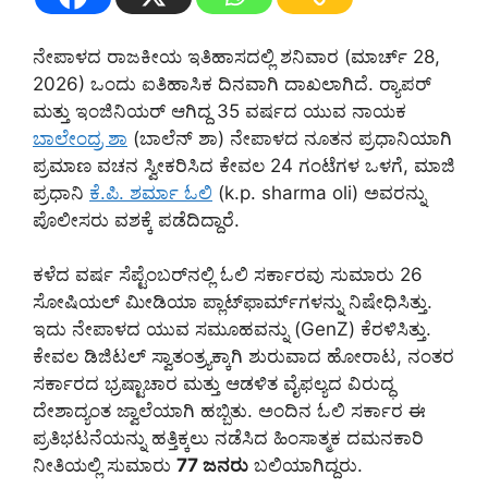
ನೇಪಾಳದ ರಾಜಕೀಯ ಇತಿಹಾಸದಲ್ಲಿ ಶನಿವಾರ (ಮಾರ್ಚ್ 28,
2026) ಒಂದು ಐತಿಹಾಸಿಕ ದಿನವಾಗಿ ದಾಖಲಾಗಿದೆ. ರ್‍ಯಾಪರ್
ಮತ್ತು ಇಂಜಿನಿಯರ್ ಆಗಿದ್ದ 35 ವರ್ಷದ ಯುವ ನಾಯಕ
ಬಾಲೇಂದ್ರ ಶಾ
(ಬಾಲೆನ್ ಶಾ) ನೇಪಾಳದ ನೂತನ ಪ್ರಧಾನಿಯಾಗಿ
ಪ್ರಮಾಣ ವಚನ ಸ್ವೀಕರಿಸಿದ ಕೇವಲ 24 ಗಂಟೆಗಳ ಒಳಗೆ, ಮಾಜಿ
ಪ್ರಧಾನಿ
ಕೆ.ಪಿ. ಶರ್ಮಾ ಓಲಿ
(k.p. sharma oli) ಅವರನ್ನು
ಪೊಲೀಸರು ವಶಕ್ಕೆ ಪಡೆದಿದ್ದಾರೆ.
ಕಳೆದ ವರ್ಷ ಸೆಪ್ಟೆಂಬರ್‌ನಲ್ಲಿ ಓಲಿ ಸರ್ಕಾರವು ಸುಮಾರು 26
ಸೋಷಿಯಲ್ ಮೀಡಿಯಾ ಪ್ಲಾಟ್‌ಫಾರ್ಮ್‌ಗಳನ್ನು ನಿಷೇಧಿಸಿತ್ತು.
ಇದು ನೇಪಾಳದ ಯುವ ಸಮೂಹವನ್ನು (GenZ) ಕೆರಳಿಸಿತ್ತು.
ಕೇವಲ ಡಿಜಿಟಲ್ ಸ್ವಾತಂತ್ರ್ಯಕ್ಕಾಗಿ ಶುರುವಾದ ಹೋರಾಟ, ನಂತರ
ಸರ್ಕಾರದ ಭ್ರಷ್ಟಾಚಾರ ಮತ್ತು ಆಡಳಿತ ವೈಫಲ್ಯದ ವಿರುದ್ಧ
ದೇಶಾದ್ಯಂತ ಜ್ವಾಲೆಯಾಗಿ ಹಬ್ಬಿತು. ಅಂದಿನ ಓಲಿ ಸರ್ಕಾರ ಈ
ಪ್ರತಿಭಟನೆಯನ್ನು ಹತ್ತಿಕ್ಕಲು ನಡೆಸಿದ ಹಿಂಸಾತ್ಮಕ ದಮನಕಾರಿ
ನೀತಿಯಲ್ಲಿ ಸುಮಾರು
77 ಜನರು
ಬಲಿಯಾಗಿದ್ದರು.