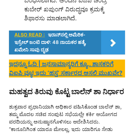
ಬಂಧಿಸಲಾಗಿದೆ. ಅಂದಿನ ಐಜಿಪಿ ಚಂದ್ರ
ಕುಬೇರ್ ಖಪುಂಗ್ ವಿರುದ್ಧವೂ ಕ್ರಮಕ್ಕೆ
ಶಿಫಾರಸು ಮಾಡಲಾಗಿದೆ.
ALSO READ :
ಇರಾನ್‌ನಲ್ಲಿ ಅಮೆರಿಕ-
ಇಸ್ರೇಲ್ ಜಂಟಿ ದಾಳಿ: 48 ನಾಯಕರ ಹತ್ಯೆ,
ಖಮೇನಿ ಸಾವು ದೃಢ
ಇದನ್ನೂ ಓದಿ | ಜನಸಾಮಾನ್ಯರಿಗೆ ಕ್ಯೂ.. ಶಾಸಕರಿಗೆ
ವಿಐಪಿ ವ್ಯೂ! ಇದು ‘ಹಸ್ತ’ ಸರ್ಕಾರದ ಅಸಲಿ ಮುಖವೇ?
ಮಹತ್ವದ ತಿರುವು ಕೊಟ್ಟ ಬಾಲೆನ್ ಶಾ ನಿರ್ಧಾರ
ಶುಕ್ರವಾರ ಪ್ರಧಾನಿಯಾಗಿ ಅಧಿಕಾರ ವಹಿಸಿಕೊಂಡ ಬಾಲೆನ್ ಶಾ,
ತಮ್ಮ ಮೊದಲ ಸಚಿವ ಸಂಪುಟ ಸಭೆಯಲ್ಲೇ ಕರ್ಕಿ ಆಯೋಗದ
ವರದಿಯನ್ನು ಅನುಷ್ಠಾನಗೊಳಿಸಲು ಆದೇಶಿಸಿದರು.
“ಕಾನೂನಿಗಿಂತ ಯಾರೂ ಮೇಲಲ್ಲ, ಇದು ಯಾರಿಗೂ ಸೇಡು