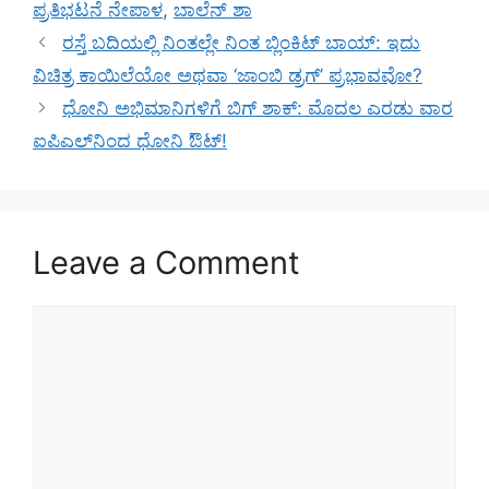
ಪ್ರತಿಭಟನೆ ನೇಪಾಳ
,
ಬಾಲೆನ್ ಶಾ
ರಸ್ತೆ ಬದಿಯಲ್ಲಿ ನಿಂತಲ್ಲೇ ನಿಂತ ಬ್ಲಿಂಕಿಟ್ ಬಾಯ್‌: ಇದು
ವಿಚಿತ್ರ ಕಾಯಿಲೆಯೋ ಅಥವಾ ‘ಜಾಂಬಿ ಡ್ರಗ್’ ಪ್ರಭಾವವೋ?
ಧೋನಿ ಅಭಿಮಾನಿಗಳಿಗೆ ಬಿಗ್‌ ಶಾಕ್: ಮೊದಲ ಎರಡು ವಾರ
ಐಪಿಎಲ್‌ನಿಂದ ಧೋನಿ ಔಟ್!
Leave a Comment
Comment