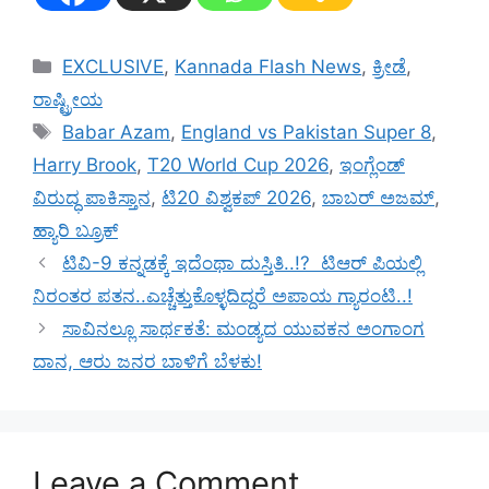
Categories
EXCLUSIVE
,
Kannada Flash News
,
ಕ್ರೀಡೆ
,
ರಾಷ್ಟ್ರೀಯ
Tags
Babar Azam
,
England vs Pakistan Super 8
,
Harry Brook
,
T20 World Cup 2026
,
ಇಂಗ್ಲೆಂಡ್
ವಿರುದ್ಧ ಪಾಕಿಸ್ತಾನ
,
ಟಿ20 ವಿಶ್ವಕಪ್ 2026
,
ಬಾಬರ್ ಅಜಮ್
,
ಹ್ಯಾರಿ ಬ್ರೂಕ್
ಟಿವಿ-9 ಕನ್ನಡಕ್ಕೆ ಇದೆಂಥಾ ದುಸ್ತಿತಿ..!? ಟಿಆರ್ ಪಿಯಲ್ಲಿ
ನಿರಂತರ ಪತನ..ಎಚ್ಚೆತ್ತುಕೊಳ್ಳದಿದ್ದರೆ ಅಪಾಯ ಗ್ಯಾರಂಟಿ..!
ಸಾವಿನಲ್ಲೂ ಸಾರ್ಥಕತೆ: ಮಂಡ್ಯದ ಯುವಕನ ಅಂಗಾಂಗ
ದಾನ, ಆರು ಜನರ ಬಾಳಿಗೆ ಬೆಳಕು!
Leave a Comment