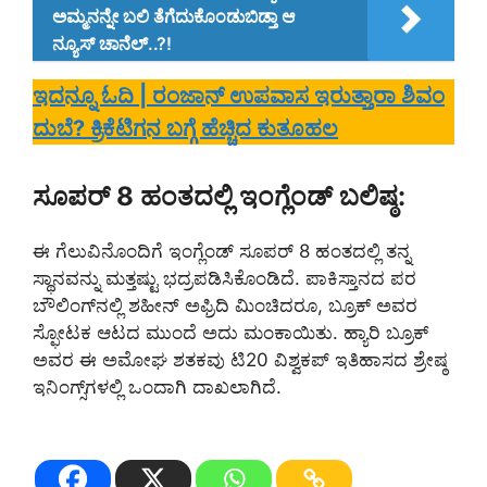
ಅಮ್ಮನನ್ನೇ ಬಲಿ ತೆಗೆದುಕೊಂಡುಬಿಡ್ತಾ ಆ
ನ್ಯೂಸ್‌ ಚಾನೆಲ್..?!
ಇದನ್ನೂ ಓದಿ | ರಂಜಾನ್ ಉಪವಾಸ ಇರುತ್ತಾರಾ ಶಿವಂ
ದುಬೆ? ಕ್ರಿಕೆಟಿಗನ ಬಗ್ಗೆ ಹೆಚ್ಚಿದ ಕುತೂಹಲ
ಸೂಪರ್ 8 ಹಂತದಲ್ಲಿ ಇಂಗ್ಲೆಂಡ್ ಬಲಿಷ್ಠ:
ಈ ಗೆಲುವಿನೊಂದಿಗೆ ಇಂಗ್ಲೆಂಡ್ ಸೂಪರ್ 8 ಹಂತದಲ್ಲಿ ತನ್ನ
ಸ್ಥಾನವನ್ನು ಮತ್ತಷ್ಟು ಭದ್ರಪಡಿಸಿಕೊಂಡಿದೆ. ಪಾಕಿಸ್ತಾನದ ಪರ
ಬೌಲಿಂಗ್‌ನಲ್ಲಿ ಶಹೀನ್ ಅಫ್ರಿದಿ ಮಿಂಚಿದರೂ, ಬ್ರೂಕ್ ಅವರ
ಸ್ಫೋಟಕ ಆಟದ ಮುಂದೆ ಅದು ಮಂಕಾಯಿತು. ಹ್ಯಾರಿ ಬ್ರೂಕ್
ಅವರ ಈ ಅಮೋಘ ಶತಕವು ಟಿ20 ವಿಶ್ವಕಪ್ ಇತಿಹಾಸದ ಶ್ರೇಷ್ಠ
ಇನಿಂಗ್ಸ್‌ಗಳಲ್ಲಿ ಒಂದಾಗಿ ದಾಖಲಾಗಿದೆ.