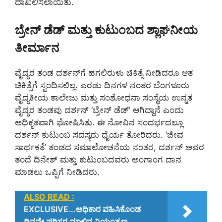
ದಾಖಲಿಸಲಾಯಿತು.
ಬ್ರೇನ್‌ ಡೆಡ್‌ ಮತ್ತು ಕುಟುಂಬದ ಶ್ಲಾಘನೀಯ
ತೀರ್ಮಾನ
ವೈದ್ಯರ ತಂಡ ದರ್ಶನ್‌ಗೆ ಹಗಲಿರುಳು ಚಿಕಿತ್ಸೆ ನೀಡಿದರೂ ಆತ
ಚಿಕಿತ್ಸೆಗೆ ಸ್ಪಂದಿಸಲಿಲ್ಲ. ಎರಡು ದಿನಗಳ ನಂತರ ಬೆಂಗಳೂರು
ವೈದ್ಯಕೀಯ ಕಾಲೇಜು ಮತ್ತು ಸಂಶೋಧನಾ ಸಂಸ್ಥೆಯ ಉನ್ನತ
ವೈದ್ಯರ ತಂಡವು ದರ್ಶನ್ ‘ಬ್ರೇನ್‌ ಡೆಡ್‌’ ಆಗಿದ್ದಾನೆ ಎಂದು
ಅಧಿಕೃತವಾಗಿ ಘೋಷಿಸಿತು. ಈ ನೋವಿನ ಸಂದರ್ಭದಲ್ಲೂ
ದರ್ಶನ್ ಕುಟುಂಬ ಸದಸ್ಯರು ಧೈರ್ಯ ತೋರಿದರು. ‘ಜೀವ
ಸಾರ್ಥಕತೆ’ ತಂಡದ ಸಮಾಲೋಚನೆಯ ನಂತರ, ದರ್ಶನ್ ಅವರ
ತಂದೆ ದಿನೇಶ್ ಮತ್ತು ಕುಟುಂಬದವರು ಅಂಗಾಂಗ ದಾನ
ಮಾಡಲು ಒಪ್ಪಿಗೆ ನೀಡಿದರು.
ALSO READ :
EXCLUSIVE...ಅಧಿಕಾರ ವಹಿಸಿಕೊಂಡ
ದಿನವೇ ಪರಿಸರ ಮಾಲಿನ್ಯ ನಿಯಂತ್ರಣ