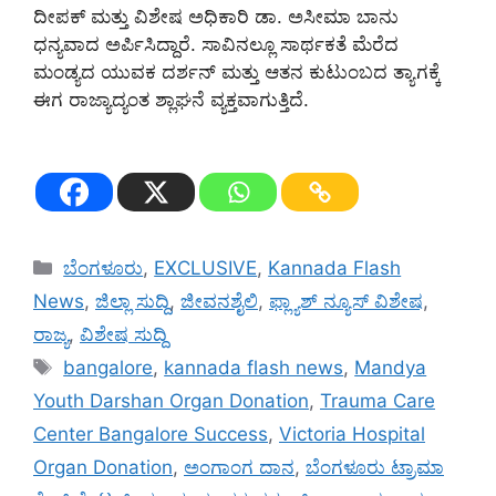
ದೀಪಕ್‌ ಮತ್ತು ವಿಶೇಷ ಅಧಿಕಾರಿ ಡಾ. ಅಸೀಮಾ ಬಾನು
ಧನ್ಯವಾದ ಅರ್ಪಿಸಿದ್ದಾರೆ. ಸಾವಿನಲ್ಲೂ ಸಾರ್ಥಕತೆ ಮೆರೆದ
ಮಂಡ್ಯದ ಯುವಕ ದರ್ಶನ್ ಮತ್ತು ಆತನ ಕುಟುಂಬದ ತ್ಯಾಗಕ್ಕೆ
ಈಗ ರಾಜ್ಯಾದ್ಯಂತ ಶ್ಲಾಘನೆ ವ್ಯಕ್ತವಾಗುತ್ತಿದೆ.
Categories
ಬೆಂಗಳೂರು
,
EXCLUSIVE
,
Kannada Flash
News
,
ಜಿಲ್ಲಾ ಸುದ್ದಿ
,
ಜೀವನಶೈಲಿ
,
ಫ್ಲ್ಯಾಶ್ ನ್ಯೂಸ್ ವಿಶೇಷ
,
ರಾಜ್ಯ
,
ವಿಶೇಷ ಸುದ್ದಿ
Tags
bangalore
,
kannada flash news
,
Mandya
Youth Darshan Organ Donation
,
Trauma Care
Center Bangalore Success
,
Victoria Hospital
Organ Donation
,
ಅಂಗಾಂಗ ದಾನ
,
ಬೆಂಗಳೂರು ಟ್ರಾಮಾ