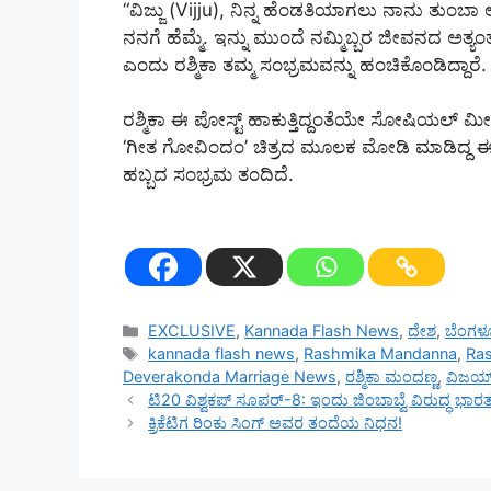
“ವಿಜ್ಜು (Vijju), ನಿನ್ನ ಹೆಂಡತಿಯಾಗಲು ನಾನು ತುಂಬಾ ಅ
ನನಗೆ ಹೆಮ್ಮೆ. ಇನ್ನು ಮುಂದೆ ನಮ್ಮಿಬ್ಬರ ಜೀವನದ 
ಎಂದು ರಶ್ಮಿಕಾ ತಮ್ಮ ಸಂಭ್ರಮವನ್ನು ಹಂಚಿಕೊಂಡಿದ್ದಾರೆ.
ರಶ್ಮಿಕಾ ಈ ಪೋಸ್ಟ್ ಹಾಕುತ್ತಿದ್ದಂತೆಯೇ ಸೋಷಿಯಲ್
‘ಗೀತ ಗೋವಿಂದಂ’ ಚಿತ್ರದ ಮೂಲಕ ಮೋಡಿ ಮಾಡಿದ್ದ ಈ
ಹಬ್ಬದ ಸಂಭ್ರಮ ತಂದಿದೆ.
Categories
EXCLUSIVE
,
Kannada Flash News
,
ದೇಶ
,
ಬೆಂಗಳ
Tags
kannada flash news
,
Rashmika Mandanna
,
Ra
Deverakonda Marriage News
,
ರಶ್ಮಿಕಾ ಮಂದಣ್ಣ
,
ವಿಜಯ
ಟಿ20 ವಿಶ್ವಕಪ್ ಸೂಪರ್-8: ಇಂದು ಜಿಂಬಾಬ್ವೆ ವಿರುದ್ಧ 
ಕ್ರಿಕೆಟಿಗ ರಿಂಕು ಸಿಂಗ್ ಅವರ ತಂದೆಯ ನಿಧನ!