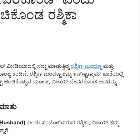
ಹಂಚಿಕೊಂಡ ರಶ್ಮಿಕಾ
ಮೀಡಿಯಾದಲ್ಲಿ ಸದ್ದು ಮಾಡುತ್ತಿದ್ದ
ರಶ್ಮಿಕಾ ಮಂದಣ್ಣ
ಮತ್ತು
ಯ ಕಂಡಿದೆ. ರಶ್ಮಿಕಾ ಮಂದಣ್ಣ ತಮ್ಮ ಇನ್‌ಸ್ಟಾಗ್ರಾಮ್ ಖಾತೆಯಲ್ಲಿ
ಸ್ಟ್ ಹಂಚಿಕೊಳ್ಳುವ ಮೂಲಕ, ವಿಜಯ್ ದೇವರಕೊಂಡ ಅವರನ್ನು
ಾ ಮಾತು
y Husband)
ಎಂದು ಸಂಬೋಧಿಸಿರುವ ರಶ್ಮಿಕಾ, ವಿಜಯ್ ತಮ್ಮ
ದಾರೆ.