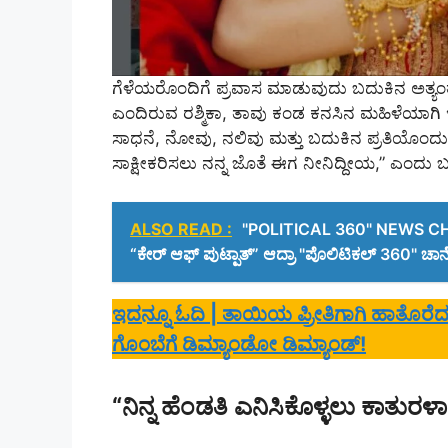
ಗೆಳೆಯರೊಂದಿಗೆ ಪ್ರವಾಸ ಮಾಡುವುದು ಬದುಕಿನ ಅತ್ಯ
ಎಂದಿರುವ ರಶ್ಮಿಕಾ, ತಾವು ಕಂಡ ಕನಸಿನ ಮಹಿಳೆಯಾಗಿ 
ಸಾಧನೆ, ನೋವು, ನಲಿವು ಮತ್ತು ಬದುಕಿನ ಪ್ರತಿಯೊಂದು ಘಟ
ಸಾಕ್ಷೀಕರಿಸಲು ನನ್ನ ಜೊತೆ ಈಗ ನೀನಿದ್ದೀಯ,” ಎಂದು ಬರೆ
ALSO READ :
"POLITICAL 360" NEWS CHAN
“ಕೇರ್‌ ಆಫ್‌ ಪುಟ್ಪಾತ್‌” ಆದ್ರಾ "ಪೊಲಿಟಿಕಲ್‌ 360" ಚಾನ
ಇದನ್ನೂ ಓದಿ | ತಾಯಿಯ ಪ್ರೀತಿಗಾಗಿ ಹಾತೊರ
ಗೊಂಬೆಗೆ ಡಿಮ್ಯಾಂಡೋ ಡಿಮ್ಯಾಂಡ್!
“ನಿನ್ನ ಹೆಂಡತಿ ಎನಿಸಿಕೊಳ್ಳಲು ಕಾತುರಳಾಗ