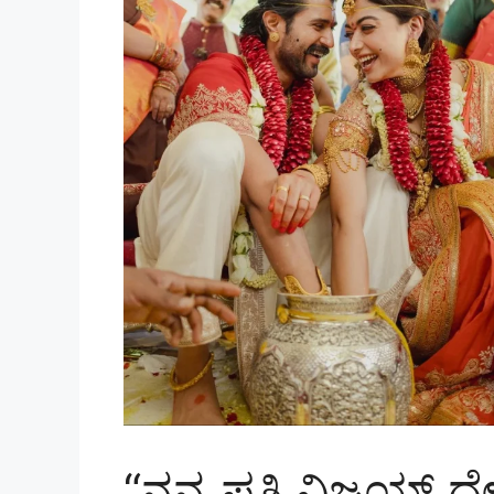
“ನನ್ನ ಪತಿ ವಿಜಯ್