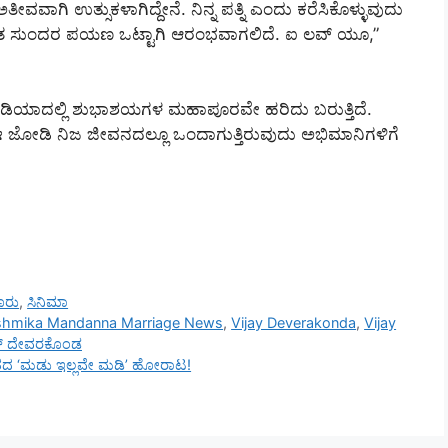
ತೀವವಾಗಿ ಉತ್ಸುಕಳಾಗಿದ್ದೇನೆ. ನಿನ್ನ ಪತ್ನಿ ಎಂದು ಕರೆಸಿಕೊಳ್ಳುವುದು
ಅತ್ಯಂತ ಸುಂದರ ಪಯಣ ಒಟ್ಟಾಗಿ ಆರಂಭವಾಗಲಿದೆ. ಐ ಲವ್ ಯೂ,”
 ಮೀಡಿಯಾದಲ್ಲಿ ಶುಭಾಶಯಗಳ ಮಹಾಪೂರವೇ ಹರಿದು ಬರುತ್ತಿದೆ.
 ಜೋಡಿ ನಿಜ ಜೀವನದಲ್ಲೂ ಒಂದಾಗುತ್ತಿರುವುದು ಅಭಿಮಾನಿಗಳಿಗೆ
ೂರು
,
ಸಿನಿಮಾ
shmika Mandanna Marriage News
,
Vijay Deverakonda
,
Vijay
್ ದೇವರಕೊಂಡ
ಭಾರತದ ‘ಮಡು ಇಲ್ಲವೇ ಮಡಿ’ ಹೋರಾಟ!