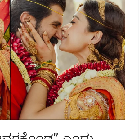
 ದೇವರಕೊಂಡ” ಎಂದು