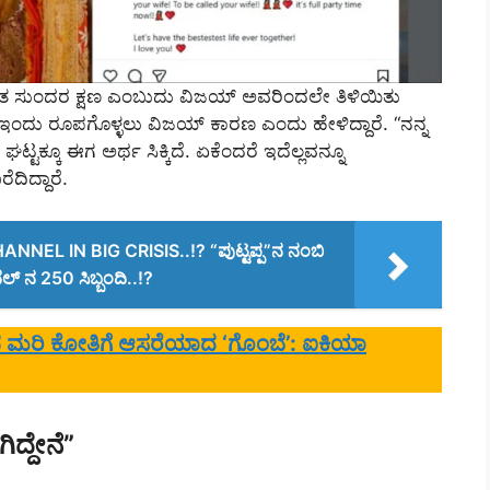
ಂತ ಸುಂದರ ಕ್ಷಣ ಎಂಬುದು ವಿಜಯ್ ಅವರಿಂದಲೇ ತಿಳಿಯಿತು
ಇಂದು ರೂಪಗೊಳ್ಳಲು ವಿಜಯ್ ಕಾರಣ ಎಂದು ಹೇಳಿದ್ದಾರೆ. “ನನ್ನ
್ಟಕ್ಕೂ ಈಗ ಅರ್ಥ ಸಿಕ್ಕಿದೆ. ಏಕೆಂದರೆ ಇದೆಲ್ಲವನ್ನೂ
ದಿದ್ದಾರೆ.
NEL IN BIG CRISIS..!? “ಪುಟ್ಟಪ್ಪ”ನ ನಂಬಿ
ೆಲ್‌ ನ 250 ಸಿಬ್ಬಂದಿ..!?
ೆದ ಮರಿ ಕೋತಿಗೆ ಆಸರೆಯಾದ ‘ಗೊಂಬೆ’: ಐಕಿಯಾ
ಿದ್ದೇನೆ”