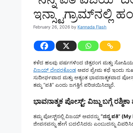
ಇನ್ಸ್ಟಾಗ್ರಾಮ್‌ನಲ್ಲಿ 
February 26, 2026
by
Kannada Flash
ಕಳೆದ ಹಲವು ವರ್ಷಗಳಿಂದ ಚಿತ್ರರಂಗ ಮತ್ತು ಸೋಷಿಯಲ್ 
ವಿಜಯ್ ದೇವರಕೊಂಡ
ಅವರ ಪ್ರೇಮ ಕಥೆ ಇಂದು ಸುಖಾಂತ್
ಸುದೀರ್ಘವಾದ ಮತ್ತು ಅತ್ಯಂತ ಭಾವನಾತ್ಮಕವಾದ ಪೋ
ತಮ್ಮ “ಪತಿ” ಎಂದು ಜಗತ್ತಿಗೆ ಪರಿಚಯಿಸಿದ್ದಾರೆ.
ಭಾವನಾತ್ಮಕ ಪೋಸ್ಟ್: ವಿಜ್ಜು ಬಗ್ಗೆ ರಶ್ಮಿಕ
ತಮ್ಮ ಪೋಸ್ಟ್‌ನಲ್ಲಿ ವಿಜಯ್ ಅವರನ್ನು
“ನನ್ನ ಪತಿ” (M
ಜೀವನವನ್ನು ಹೇಗೆ ಬದಲಿಸಿದರು ಎಂಬುದನ್ನು ವಿವರಿಸಿದ್