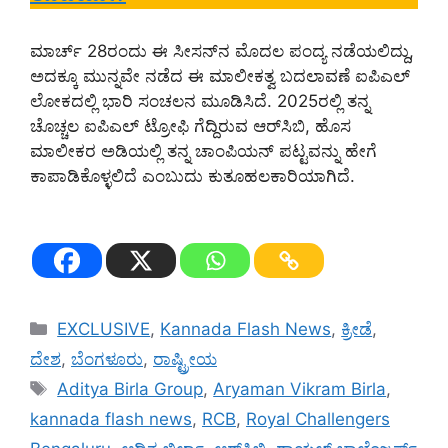
ಮಾರ್ಚ್ 28ರಂದು ಈ ಸೀಸನ್‌ನ ಮೊದಲ ಪಂದ್ಯ ನಡೆಯಲಿದ್ದು,
ಅದಕ್ಕೂ ಮುನ್ನವೇ ನಡೆದ ಈ ಮಾಲೀಕತ್ವ ಬದಲಾವಣೆ ಐಪಿಎಲ್
ಲೋಕದಲ್ಲಿ ಭಾರಿ ಸಂಚಲನ ಮೂಡಿಸಿದೆ. 2025ರಲ್ಲಿ ತನ್ನ
ಚೊಚ್ಚಲ ಐಪಿಎಲ್ ಟ್ರೋಫಿ ಗೆದ್ದಿರುವ ಆರ್‌ಸಿಬಿ, ಹೊಸ
ಮಾಲೀಕರ ಅಡಿಯಲ್ಲಿ ತನ್ನ ಚಾಂಪಿಯನ್ ಪಟ್ಟವನ್ನು ಹೇಗೆ
ಕಾಪಾಡಿಕೊಳ್ಳಲಿದೆ ಎಂಬುದು ಕುತೂಹಲಕಾರಿಯಾಗಿದೆ.
Categories
EXCLUSIVE
,
Kannada Flash News
,
ಕ್ರೀಡೆ
,
ದೇಶ
,
ಬೆಂಗಳೂರು
,
ರಾಷ್ಟ್ರೀಯ
Tags
Aditya Birla Group
,
Aryaman Vikram Birla
,
kannada flash news
,
RCB
,
Royal Challengers