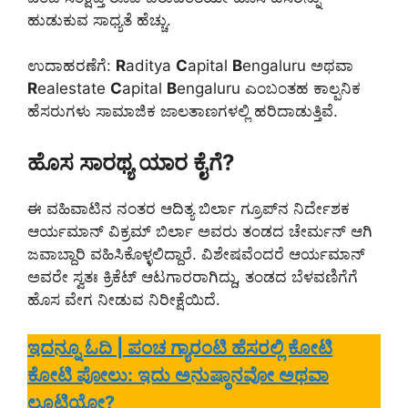
ಹುಡುಕುವ ಸಾಧ್ಯತೆ ಹೆಚ್ಚು.
ಉದಾಹರಣೆಗೆ:
R
aditya
C
apital
B
engaluru ಅಥವಾ
R
ealestate
C
apital
B
engaluru ಎಂಬಂತಹ ಕಾಲ್ಪನಿಕ
ಹೆಸರುಗಳು ಸಾಮಾಜಿಕ ಜಾಲತಾಣಗಳಲ್ಲಿ ಹರಿದಾಡುತ್ತಿವೆ.
ಹೊಸ ಸಾರಥ್ಯ ಯಾರ ಕೈಗೆ?
ಈ ವಹಿವಾಟಿನ ನಂತರ ಆದಿತ್ಯ ಬಿರ್ಲಾ ಗ್ರೂಪ್‌ನ ನಿರ್ದೇಶಕ
ಆರ್ಯಮಾನ್ ವಿಕ್ರಮ್ ಬಿರ್ಲಾ ಅವರು ತಂಡದ ಚೇರ್ಮನ್ ಆಗಿ
ಜವಾಬ್ದಾರಿ ವಹಿಸಿಕೊಳ್ಳಲಿದ್ದಾರೆ. ವಿಶೇಷವೆಂದರೆ ಆರ್ಯಮಾನ್
ಅವರೇ ಸ್ವತಃ ಕ್ರಿಕೆಟ್ ಆಟಗಾರರಾಗಿದ್ದು, ತಂಡದ ಬೆಳವಣಿಗೆಗೆ
ಹೊಸ ವೇಗ ನೀಡುವ ನಿರೀಕ್ಷೆಯಿದೆ.
ಇದನ್ನೂ ಓದಿ | ಪಂಚ ಗ್ಯಾರಂಟಿ ಹೆಸರಲ್ಲಿ ಕೋಟಿ
ಕೋಟಿ ಪೋಲು: ಇದು ಅನುಷ್ಠಾನವೋ ಅಥವಾ
ಲೂಟಿಯೋ?