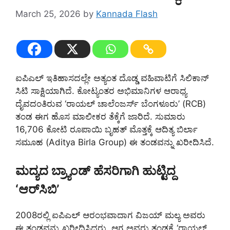
March 25, 2026
by
Kannada Flash
ಐಪಿಎಲ್ ಇತಿಹಾಸದಲ್ಲೇ ಅತ್ಯಂತ ದೊಡ್ಡ ವಹಿವಾಟಿಗೆ ಸಿಲಿಕಾನ್
ಸಿಟಿ ಸಾಕ್ಷಿಯಾಗಿದೆ. ಕೋಟ್ಯಂತರ ಅಭಿಮಾನಿಗಳ ಆರಾಧ್ಯ
ದೈವದಂತಿರುವ ‘ರಾಯಲ್ ಚಾಲೆಂಜರ್ಸ್ ಬೆಂಗಳೂರು’ (RCB)
ತಂಡ ಈಗ ಹೊಸ ಮಾಲೀಕರ ತೆಕ್ಕೆಗೆ ಜಾರಿದೆ. ಸುಮಾರು
16,706 ಕೋಟಿ ರೂಪಾಯಿ ಬೃಹತ್ ಮೊತ್ತಕ್ಕೆ ಆದಿತ್ಯ ಬಿರ್ಲಾ
ಸಮೂಹ (Aditya Birla Group) ಈ ತಂಡವನ್ನು ಖರೀದಿಸಿದೆ.
ಮದ್ಯದ ಬ್ರ್ಯಾಂಡ್ ಹೆಸರಿಗಾಗಿ ಹುಟ್ಟಿದ್ದ
‘ಆರ್‌ಸಿಬಿ’
2008ರಲ್ಲಿ ಐಪಿಎಲ್ ಆರಂಭವಾದಾಗ ವಿಜಯ್ ಮಲ್ಯ ಅವರು
ಈ ತಂಡವನ್ನು ಖರೀದಿಸಿದ್ದರು. ಆಗ ಅವರು ತಂಡಕ್ಕೆ ‘ರಾಯಲ್