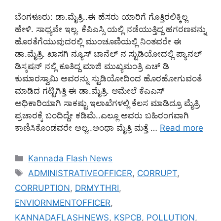
ಬೆಂಗಳೂರು: ಡಾ.ಮೈತ್ರಿ..ಈ ಹೆಸರು ಯಾರಿಗೆ ಗೊತ್ತಿರಲಿಕ್ಕಿಲ್ಲ
ಹೇಳಿ. ಸಾಧ್ಯವೇ ಇಲ್ಲ. ಕೆಪಿಎಸ್ಸಿ ಯಲ್ಲಿ ನಡೆಯುತ್ತಿದ್ದ ಹಗರಣವನ್ನು
ಹೊರತೆಗೆಯುವುದರಲ್ಲಿ ಮುಂಚೂಣಿಯಲ್ಲಿ ನಿಂತವರೇ ಈ
ಡಾ.ಮೈತ್ರಿ. ಖಾಸಗಿ ನ್ಯೂಸ್ ಚಾನೆಲ್ ನ ಸ್ಟುಡಿಯೋದಲ್ಲಿ ಪ್ಯಾನಲ್
ಡಿಸ್ಕಷನ್ ನಲ್ಲಿ ಕೂತಿದ್ದ ಮಾಜಿ ಮುಖ್ಯಮಂತ್ರಿ ಎಚ್ ಡಿ
ಕುಮಾರಸ್ವಾಮಿ ಅವರನ್ನು ಸ್ಟುಡಿಯೋದಿಂದ ಹೊರಹೋಗುವಂತೆ
ಮಾಡಿದ ಗಟ್ಟಿಗಿತ್ತಿ ಈ ಡಾ.ಮೈತ್ರಿ. ಆಮೇಲೆ ಕೆಎಎಸ್
ಅಧಿಕಾರಿಯಾಗಿ ಸಾಕಷ್ಟು ಇಲಾಖೆಗಳಲ್ಲಿ ಕೆಲಸ ಮಾಡಿದ್ರೂ ಮೈತ್ರಿ
ಪ್ರಚಾರಕ್ಕೆ ಬಂದಿದ್ದೇ ಕಡಿಮೆ..ಎಲ್ಲೂ ಅವರು ಬಹಿರಂಗವಾಗಿ
ಕಾಣಿಸಿಕೊಂಡವರೇ ಅಲ್ಲ..ಅಂಥಾ ಮೈತ್ರಿ ಮತ್ತೆ …
Read more
Categories
Kannada Flash News
Tags
ADMINISTRATIVEOFFICER
,
CORRUPT
,
CORRUPTION
,
DRMYTHRI
,
ENVIORNMENTOFFICER
,
KANNADAFLASHNEWS
,
KSPCB
,
POLLUTION
,