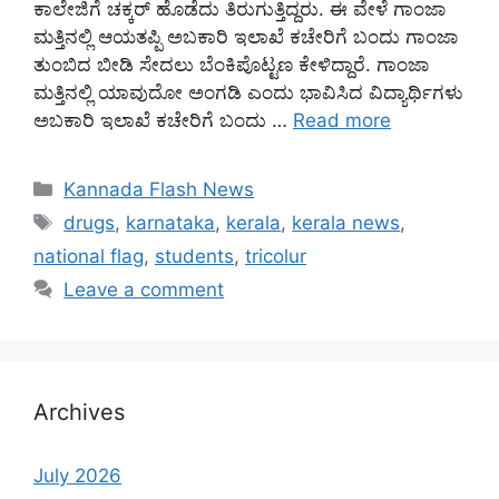
ಕಾಲೇಜಿಗೆ ಚಕ್ಕರ್ ಹೊಡೆದು ತಿರುಗುತ್ತಿದ್ದರು. ಈ ವೇಳೆ ಗಾಂಜಾ
ಮತ್ತಿನಲ್ಲಿ ಆಯತಪ್ಪಿ ಅಬಕಾರಿ ಇಲಾಖೆ ಕಚೇರಿಗೆ ಬಂದು ಗಾಂಜಾ
ತುಂಬಿದ ಬೀಡಿ ಸೇದಲು ಬೆಂಕಿಪೊಟ್ಟಣ ಕೇಳಿದ್ದಾರೆ. ಗಾಂಜಾ
ಮತ್ತಿನಲ್ಲಿ ಯಾವುದೋ ಅಂಗಡಿ ಎಂದು ಭಾವಿಸಿದ ವಿದ್ಯಾರ್ಥಿಗಳು
ಅಬಕಾರಿ ಇಲಾಖೆ ಕಚೇರಿಗೆ ಬಂದು …
Read more
Categories
Kannada Flash News
Tags
drugs
,
karnataka
,
kerala
,
kerala news
,
national flag
,
students
,
tricolur
Leave a comment
Archives
July 2026