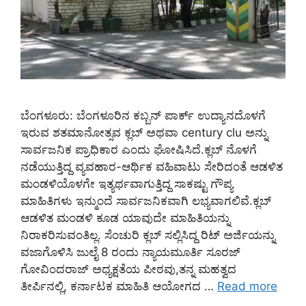
ಬೆಂಗಳೂರು: ಬೆಂಗಳೂರಿನ ಕಬ್ಬನ್ ಪಾರ್ಕ್ ಉದ್ಯಾನದೊಳಗೆ
ಇರುವ ಶತಮಾನೋತ್ಸವ ಕ್ಲಬ್ ಅಥವಾ century clu ಅನ್ನು
ಸಾರ್ವಜನಿಕ ಪ್ರಾಧಿಕಾರ ಎಂದು ಘೋಷಿಸಿದೆ.ಕ್ಲಬ್ ನೊಳಗೆ
ನಡೆಯುತ್ತಿದ್ದ ವ್ಯವಹಾರ-ಆರ್ಥಿಕ ವಹಿವಾಟು ಸೇರಿದಂತೆ ಆಡಳಿತ
ಮಂಡಳಿಯೊಳಗೇ ಇತ್ಯರ್ಥವಾಗುತ್ತಿದ್ದ ಸಾಕಷ್ಟು ಗೌಪ್ಯ
ಮಾಹಿತಿಗಳು ಇನ್ಮುಂದೆ ಸಾರ್ವಜನಿಕವಾಗಿ ಲಭ್ಯವಾಗಲಿವೆ.ಕ್ಲಬ್
ಆಡಳಿತ ಮಂಡಳಿ ಕೂಡ ಯಾವುದೇ ಮಾಹಿತಿಯನ್ನು
ನಿರಾಕರಿಸುವಂತಿಲ್ಲ. ಸೆಂಚುರಿ ಕ್ಲಬ್ ಸಲ್ಲಿಸಿದ್ದ ರಿಟ್ ಅರ್ಜಿಯನ್ನು
ವಜಾಗೊಳಿಸಿ ಜುಲೈ 8 ರಂದು ನ್ಯಾಯಮೂರ್ತಿ ಸೂರಜ್
ಗೋವಿಂದರಾಜ್ ಅಧ್ಯಕ್ಷತೆಯ ಪೀಠವು,ತನ್ನ ಮಹತ್ವದ
ತೀರ್ಪಿನಲ್ಲಿ, ಕರ್ನಾಟಕ ಮಾಹಿತಿ ಆಯೋಗದ …
Read more