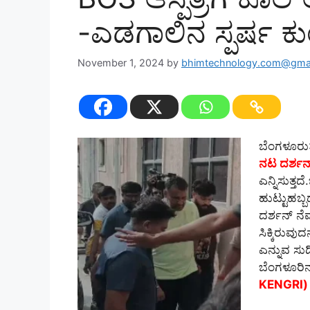
-ಎಡಗಾಲಿನ ಸ್ಪರ್ಷ ಕುಂಠಿ
November 1, 2024
by
bhimtechnology.com@gma
ಬೆಂಗಳೂರು
ನಟ ದರ್ಶ
ಎನ್ನಿಸುತ್ತ
ಹುಟ್ಟುಹಬ್ಬದ
ದರ್ಶನ್‌ ನೆಮ್
ಸಿಕ್ಕಿರುವುದ
ಎನ್ನುವ ಸುದ
ಬೆಂಗಳೂರಿ
KENGRI)