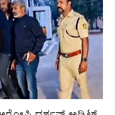
 ಆರೋಪಿ ದರ್ಶನ್‌ ಅಡ್ಮಿಟ್