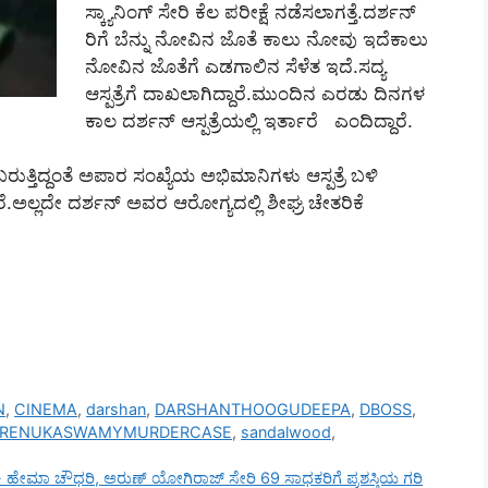
ಸ್ಕ್ಯಾನಿಂಗ್ ಸೇರಿ ಕೆಲ ಪರೀಕ್ಷೆ ನಡೆಸಲಾಗತ್ತೆ.ದರ್ಶನ್
ರಿಗೆ ಬೆನ್ನು ನೋವಿನ ಜೊತೆ ಕಾಲು ನೋವು ಇದೆಕಾಲು
ನೋವಿನ ಜೊತೆಗೆ ಎಡಗಾಲಿನ ಸೆಳೆತ ಇದೆ.ಸದ್ಯ
ಆಸ್ಪತ್ರೆಗೆ ದಾಖಲಾಗಿದ್ದಾರೆ.ಮುಂದಿನ ಎರಡು ದಿನಗಳ
ಕಾಲ ದರ್ಶನ್ ಆಸ್ಪತ್ರೆಯಲ್ಲಿ ಇರ್ತಾರೆ ಎಂದಿದ್ದಾರೆ.
ಳಿಬರುತ್ತಿದ್ದಂತೆ ಅಪಾರ ಸಂಖ್ಯೆಯ ಅಭಿಮಾನಿಗಳು ಆಸ್ಪತ್ರೆ ಬಳಿ
ೆ.ಅಲ್ಲದೇ ದರ್ಶನ್‌ ಅವರ ಆರೋಗ್ಯದಲ್ಲಿ ಶೀಘ್ರ ಚೇತರಿಕೆ
N
,
CINEMA
,
darshan
,
DARSHANTHOOGUDEEPA
,
DBOSS
,
RENUKASWAMYMURDERCASE
,
sandalwood
,
ಟ- ಹೇಮಾ ಚೌಧರಿ, ಅರುಣ್ ಯೋಗಿರಾಜ್ ಸೇರಿ 69 ಸಾಧಕರಿಗೆ ಪ್ರಶಸ್ತಿಯ ಗರಿ