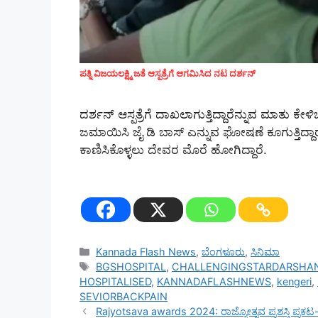
ಪತ್ನಿ ವಿಜಯಲಕ್ಷ್ಮಿ ಜತೆ ಆಸ್ಪತ್ರೆಗೆ ಆಗಮಿಸಿದ ನಟ ದರ್ಶನ್
ದರ್ಶನ್‌ ಆಸ್ಪತ್ರೆಗೆ ದಾಖಲಾಗುತ್ತಿದ್ದಾರೆನ್ನುವ ಮಾತು ಕೇ
ಜಮಾಯಿಸಿ ಜೈ ಡಿ ಬಾಸ್‌ ಎನ್ನುವ ಘೋಷಣೆ ಕೂಗುತ್ತಿದ್ದಾರ
ಕಾಣಿಸಿಕೊಳ್ಳಲು ದೇವರ ಮೊರೆ ಹೋಗಿದ್ದಾರೆ.
Categories
Kannada Flash News
,
ಬೆಂಗಳೂರು
,
ಸಿನಿಮಾ
Tags
BGSHOSPITAL
,
CHALLENGINGSTARDARSHA
HOSPITALISED
,
KANNADAFLASHNEWS
,
kengeri
,
SEVIORBACKPAIN
Rajyotsava awards 2024: ರಾಜ್ಯೋತ್ಸವ ಪ್ರಶಸ್ತಿ ಪ್ರಕ