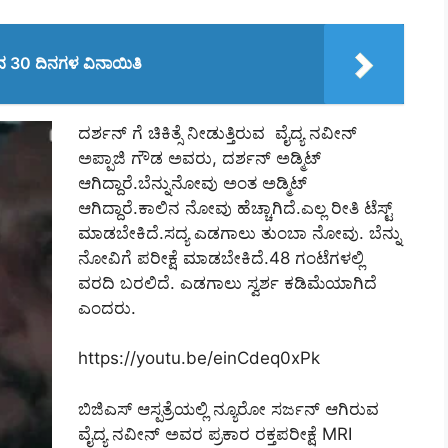
ಂದ 30 ದಿನಗಳ ವಿನಾಯಿತಿ
ದರ್ಶನ್‌ ಗೆ ಚಿಕಿತ್ಸೆ ನೀಡುತ್ತಿರುವ ವೈದ್ಯ ನವೀನ್
ಅಪ್ಪಾಜಿ ಗೌಡ ಅವರು, ದರ್ಶನ್ ಅಡ್ಮಿಟ್
ಆಗಿದ್ದಾರೆ.ಬೆನ್ನುನೋವು ಅಂತ ಅಡ್ಮಿಟ್
ಆಗಿದ್ದಾರೆ.ಕಾಲಿನ ನೋವು ಹೆಚ್ಚಾಗಿದೆ.ಎಲ್ಲ ರೀತಿ ಟೆಸ್ಟ್
ಮಾಡಬೇಕಿದೆ.ಸದ್ಯ ಎಡಗಾಲು ತುಂಬಾ ನೋವು. ಬೆನ್ನು
ನೋವಿಗೆ ಪರೀಕ್ಷೆ ಮಾಡಬೇಕಿದೆ.48 ಗಂಟೆಗಳಲ್ಲಿ
ವರದಿ ಬರಲಿದೆ. ಎಡಗಾಲು ಸ್ವರ್ಶ ಕಡಿಮೆಯಾಗಿದೆ
ಎಂದರು.
https://youtu.be/einCdeq0xPk
ಬಿಜಿಎಸ್ ಆಸ್ಪತ್ರೆಯಲ್ಲಿ ನ್ಯೂರೋ ಸರ್ಜನ್ ಆಗಿರುವ
ವೈದ್ಯ ನವೀನ್‌ ಅವರ ಪ್ರಕಾರ ರಕ್ತಪರೀಕ್ಷೆ MRI