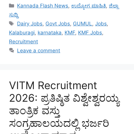
Categories
Kannada Flash News
,
ಉದ್ಯೋಗ ಮಾಹಿತಿ
,
ಜಿಲ್ಲಾ
ಸುದ್ದಿ
Tags
Dairy Jobs
,
Govt Jobs
,
GUMUL
,
Jobs
,
Kalaburagi
,
karnataka
,
KMF
,
KMF Jobs
,
Recruitment
Leave a comment
VITM Recruitment
2026: ಪ್ರತಿಷ್ಠಿತ ವಿಶ್ವೇಶ್ವರಯ್ಯ
ತಾಂತ್ರಿಕ ವಸ್ತು
ಸಂಗ್ರಹಾಲಯದಲ್ಲಿ ಭರ್ಜರಿ