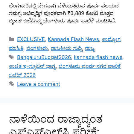
ಬೆಂಗಳೂರಿನಲ್ಲಿ ವೇಗವಾಗಿ ಬೆಳೆಯುತ್ತಿರುವ ಪೂರ್ವ ವಲಯದ
ಸಮಗ್ರ ಅಭಿವೃದ್ಧಿಗೆ ಪೂರಕವಾಗಿ ₹3,889 ಕೋಟಿ ಮೊತ್ತದ
ಬೃಹತ್ ಬಜೆಟ್‌ನ್ನು ಬೆಂಗಳೂರು ಪೂರ್ವ ಪಾಲಿಕೆ ಮಂಡಿಸಿದೆ.
Categories
EXCLUSIVE
,
Kannada Flash News
,
ಉದ್ಯೋಗ
ಮಾಹಿತಿ
,
ಬೆಂಗಳೂರು
,
ರಾಜಕೀಯ ಸುದ್ದಿ
,
ರಾಜ್ಯ
Tags
BengaluruBudget2026
,
kannada flash news
,
ಉಚಿತ ಇ-ಸ್ಕೂಟರ್ ಭಾಗ್ಯ
,
ಬೆಂಗಳೂರು ಪೂರ್ವ ನಗರ ಪಾಲಿಕೆ
ಬಜೆಟ್ 2026
Leave a comment
ನಾಳೆಯಿಂದ ರಾಜ್ಯಾದ್ಯಂತ
ಎಸ್‌ಎಸ್‌ಎಲ್‌ಸಿ ಪರೀಕ್ಷೆ: