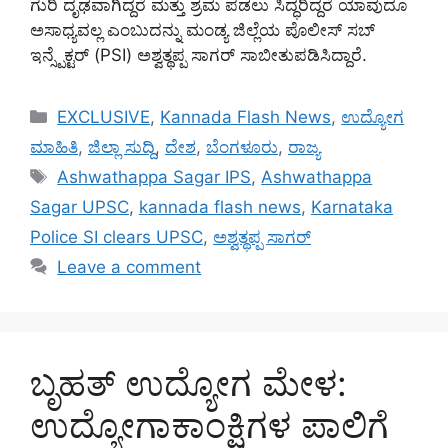
ಗುರಿ ದೃಢವಾಗಿದ್ದರೆ ಮತ್ತು ಶ್ರಮ ಪಡಲು ಸಿದ್ಧರಿದ್ದರೆ ಯಾವುದೂ
ಅಸಾಧ್ಯವಲ್ಲ ಎಂಬುದನ್ನು ಮಂಡ್ಯ ಜಿಲ್ಲೆಯ ಪೊಲೀಸ್ ಸಬ್
ಇನ್ಸ್ಪೆಕ್ಟರ್ (PSI) ಅಶ್ವತ್ಥಪ್ಪ ಸಾಗರ್ ಸಾಬೀತುಪಡಿಸಿದ್ದಾರೆ.
Categories
EXCLUSIVE
,
Kannada Flash News
,
ಉದ್ಯೋಗ
ಮಾಹಿತಿ
,
ಜಿಲ್ಲಾ ಸುದ್ದಿ
,
ದೇಶ
,
ಬೆಂಗಳೂರು
,
ರಾಜ್ಯ
Tags
Ashwathappa Sagar IPS
,
Ashwathappa
Sagar UPSC
,
kannada flash news
,
Karnataka
Police SI clears UPSC
,
ಅಶ್ವತ್ಥಪ್ಪ ಸಾಗರ್
Leave a comment
ಬೃಹತ್ ಉದ್ಯೋಗ ಮೇಳ:
ಉದ್ಯೋಗಾಕಾಂಕ್ಷಿಗಳ ಪಾಲಿಗೆ