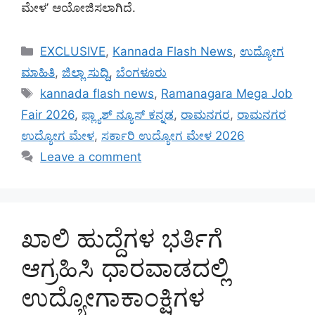
ಮೇಳ’ ಆಯೋಜಿಸಲಾಗಿದೆ.
Categories
EXCLUSIVE
,
Kannada Flash News
,
ಉದ್ಯೋಗ
ಮಾಹಿತಿ
,
ಜಿಲ್ಲಾ ಸುದ್ದಿ
,
ಬೆಂಗಳೂರು
Tags
kannada flash news
,
Ramanagara Mega Job
Fair 2026
,
ಫ್ಲ್ಯಾಶ್‌ ನ್ಯೂಸ್‌ ಕನ್ನಡ
,
ರಾಮನಗರ
,
ರಾಮನಗರ
ಉದ್ಯೋಗ ಮೇಳ
,
ಸರ್ಕಾರಿ ಉದ್ಯೋಗ ಮೇಳ 2026
Leave a comment
ಖಾಲಿ ಹುದ್ದೆಗಳ ಭರ್ತಿಗೆ
ಆಗ್ರಹಿಸಿ ಧಾರವಾಡದಲ್ಲಿ
ಉದ್ಯೋಗಾಕಾಂಕ್ಷಿಗಳ