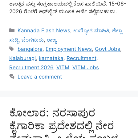
ತಾಂತ್ರಿಕ ವಸ್ತು ಸಂಗ್ರಹಾಲಯದಲ್ಲಿ ಕೆಲಸ ಖಾಲಿಯಿದೆ. 15-06-
2026 ರೊಳಗೆ ಆನ್‌ಲೈನ್ ಮೂಲಕ ಅರ್ಜಿ ಸಲ್ಲಿಸಬಹುದು.
Categories
Kannada Flash News
,
ಉದ್ಯೋಗ ಮಾಹಿತಿ
,
ಜಿಲ್ಲಾ
ಸುದ್ದಿ
,
ಬೆಂಗಳೂರು
,
ರಾಜ್ಯ
Tags
bangalore
,
Employment News
,
Govt Jobs
,
Kalaburagi
,
karnataka
,
Recruitment
,
Recruitment 2026
,
VITM
,
VITM Jobs
Leave a comment
ಕೋಲಾರ: ನರಸಾಪುರ
ಕೈಗಾರಿಕಾ ಪ್ರದೇಶದಲ್ಲಿ ನೇರ