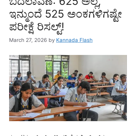
ಬದಲಾವಣೆ: 625 ಅಲ್ಲ,
ಇನ್ಮುಂದೆ 525 ಅಂಕಗಳಿಗಷ್ಟೇ
ಪರೀಕ್ಷೆ ರಿಸಲ್ಟ್!
March 27, 2026
by
Kannada Flash