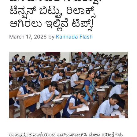
ಟೆನ್ಷನ್ ಬಿಟ್ಟು, ರಿಲಾಕ್ಸ್
ಆಗಿರಲು ಇಲ್ಲಿವೆ ಟಿಪ್ಸ್‌!
March 17, 2026
by
Kannada Flash
ರಾಜ್ಯಾದ್ಯಂತ ನಾಳೆಯಿಂದ ಎಸ್‌ಎಸ್‌ಎಲ್‌ಸಿ ಮಹಾ ಪರೀಕ್ಷೆಗಳು