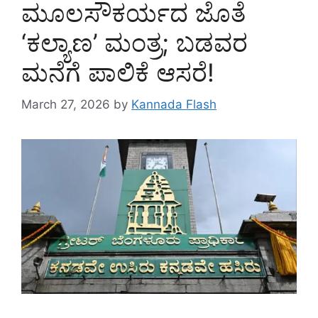
ಮೂಲಸೌಕರ್ಯದ ಜೊತೆ
‘ಕಲ್ಯಾಣ’ ಮಂತ್ರ; ಬಡವರ
ಮನೆಗೆ ಪಾಲಿಕೆ ಆಸರೆ!
March 27, 2026
by
Kannada Flash