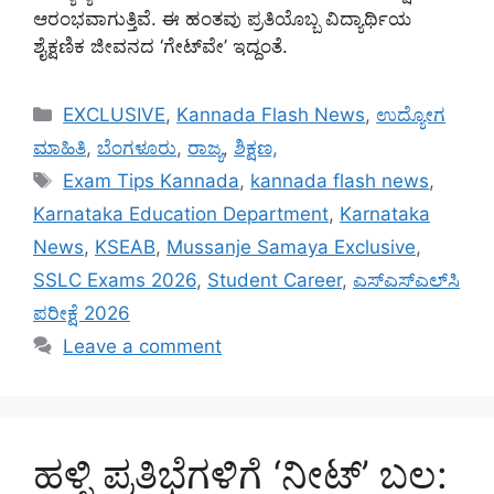
ಆರಂಭವಾಗುತ್ತಿವೆ. ಈ ಹಂತವು ಪ್ರತಿಯೊಬ್ಬ ವಿದ್ಯಾರ್ಥಿಯ
ಶೈಕ್ಷಣಿಕ ಜೀವನದ ‘ಗೇಟ್‌ವೇ’ ಇದ್ದಂತೆ.
Categories
EXCLUSIVE
,
Kannada Flash News
,
ಉದ್ಯೋಗ
ಮಾಹಿತಿ
,
ಬೆಂಗಳೂರು
,
ರಾಜ್ಯ
,
ಶಿಕ್ಷಣ,
Tags
Exam Tips Kannada
,
kannada flash news
,
Karnataka Education Department
,
Karnataka
News
,
KSEAB
,
Mussanje Samaya Exclusive
,
SSLC Exams 2026
,
Student Career
,
ಎಸ್‌ಎಸ್‌ಎಲ್‌ಸಿ
ಪರೀಕ್ಷೆ 2026
Leave a comment
ಹಳ್ಳಿ ಪ್ರತಿಭೆಗಳಿಗೆ ‘ನೀಟ್’ ಬಲ: