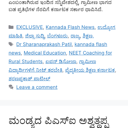
ಎಂಬಂತಾಗಿರುವ ಇಂದಿನ ಸನ್ನಿವೇಶದಲ್ಲಿ, ಗ್ರಾಮೀಣ ಭಾಗದ
ಬಡ ಪ್ರತಿಭೆಗಳ ನೆರವಿಗೆ ಕರ್ನಾಟಕ ಸರ್ಕಾರ ಧಾವಿಸಿದೆ.
Categories
EXCLUSIVE
,
Kannada Flash News
,
ಉದ್ಯೋಗ
ಮಾಹಿತಿ
,
ಜಿಲ್ಲಾ ಸುದ್ದಿ
,
ಬೆಂಗಳೂರು
,
ರಾಜ್ಯ
,
ಶಿಕ್ಷಣ,
Tags
Dr Sharanaprakash Patil
,
kannada flash
news
,
Medical Education
,
NEET Coaching for
Rural Students
,
ಐವನ್ ಡಿಸೋಜಾ
,
ಗ್ರಾಮೀಣ
ವಿದ್ಯಾರ್ಥಿಗಳಿಗೆ ನೀಟ್ ತರಬೇತಿ
,
ವೈದ್ಯಕೀಯ ಶಿಕ್ಷಣ ಕರ್ನಾಟಕ
,
ಶರಣಪ್ರಕಾಶ್ ಪಾಟೀಲ್
Leave a comment
ಮಂಡ್ಯದ ಪಿಎಸ್‌ಐ ಅಶ್ವತ್ಥಪ್ಪ