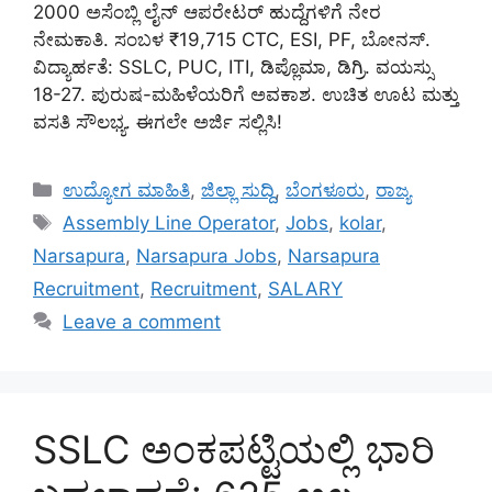
2000 ಅಸೆಂಬ್ಲಿ ಲೈನ್ ಆಪರೇಟರ್ ಹುದ್ದೆಗಳಿಗೆ ನೇರ
ನೇಮಕಾತಿ. ಸಂಬಳ ₹19,715 CTC, ESI, PF, ಬೋನಸ್.
ವಿದ್ಯಾರ್ಹತೆ: SSLC, PUC, ITI, ಡಿಪ್ಲೊಮಾ, ಡಿಗ್ರಿ. ವಯಸ್ಸು
18-27. ಪುರುಷ-ಮಹಿಳೆಯರಿಗೆ ಅವಕಾಶ. ಉಚಿತ ಊಟ ಮತ್ತು
ವಸತಿ ಸೌಲಭ್ಯ. ಈಗಲೇ ಅರ್ಜಿ ಸಲ್ಲಿಸಿ!
Categories
ಉದ್ಯೋಗ ಮಾಹಿತಿ
,
ಜಿಲ್ಲಾ ಸುದ್ದಿ
,
ಬೆಂಗಳೂರು
,
ರಾಜ್ಯ
Tags
Assembly Line Operator
,
Jobs
,
kolar
,
Narsapura
,
Narsapura Jobs
,
Narsapura
Recruitment
,
Recruitment
,
SALARY
Leave a comment
SSLC ಅಂಕಪಟ್ಟಿಯಲ್ಲಿ ಭಾರಿ