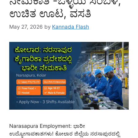
ನೇಮಕಾತಿ -ಒಳ್ಳೆಯ ಸಂಬಳ,
ಉಚಿತ ಊಟ, ವಸತಿ
May 27, 2026
by
Kannada Flash
Narasapura Employment: ಭಾರೀ
ಉದ್ಯೋಗಾವಕಾಶಗಳು! ಕೋಲಾರ ಜಿಲ್ಲೆಯ ನರಸಾಪುರದಲ್ಲಿ