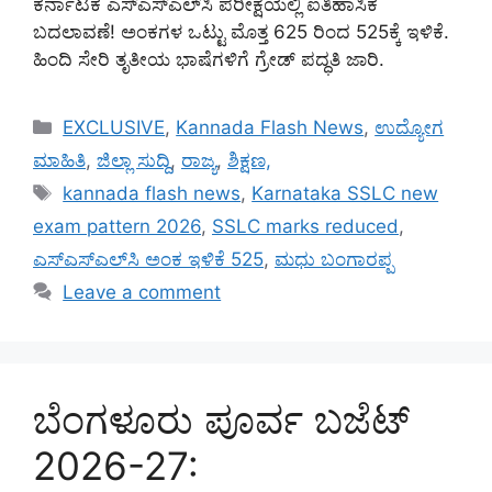
ಕರ್ನಾಟಕ ಎಸ್‌ಎಸ್‌ಎಲ್‌ಸಿ ಪರೀಕ್ಷೆಯಲ್ಲಿ ಐತಿಹಾಸಿಕ
ಬದಲಾವಣೆ! ಅಂಕಗಳ ಒಟ್ಟು ಮೊತ್ತ 625 ರಿಂದ 525ಕ್ಕೆ ಇಳಿಕೆ.
ಹಿಂದಿ ಸೇರಿ ತೃತೀಯ ಭಾಷೆಗಳಿಗೆ ಗ್ರೇಡ್ ಪದ್ಧತಿ ಜಾರಿ.
Categories
EXCLUSIVE
,
Kannada Flash News
,
ಉದ್ಯೋಗ
ಮಾಹಿತಿ
,
ಜಿಲ್ಲಾ ಸುದ್ದಿ
,
ರಾಜ್ಯ
,
ಶಿಕ್ಷಣ,
Tags
kannada flash news
,
Karnataka SSLC new
exam pattern 2026
,
SSLC marks reduced
,
ಎಸ್‌ಎಸ್‌ಎಲ್‌ಸಿ ಅಂಕ ಇಳಿಕೆ 525
,
ಮಧು ಬಂಗಾರಪ್ಪ
Leave a comment
ಬೆಂಗಳೂರು ಪೂರ್ವ ಬಜೆಟ್
2026-27: