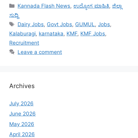
Categories
Kannada Flash News
,
ಉದ್ಯೋಗ ಮಾಹಿತಿ
,
ಜಿಲ್ಲಾ
ಸುದ್ದಿ
Tags
Dairy Jobs
,
Govt Jobs
,
GUMUL
,
Jobs
,
Kalaburagi
,
karnataka
,
KMF
,
KMF Jobs
,
Recruitment
Leave a comment
Archives
July 2026
June 2026
May 2026
April 2026