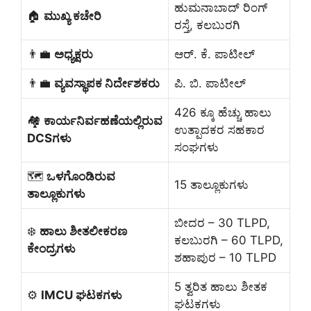
ಹುಮನಾಬಾದ್ ರಿಂಗ್
🏠
ಮುಖ್ಯ ಕಚೇರಿ
ರಸ್ತೆ, ಕಲಬುರಗಿ
👨‍💼
ಅಧ್ಯಕ್ಷರು
ಆರ್. ಕೆ. ಪಾಟೀಲ್
👨‍💼
ವ್ಯವಸ್ಥಾಪಕ ನಿರ್ದೇಶಕರು
ಪಿ. ಬಿ. ಪಾಟೀಲ್
426 ಕ್ಕೂ ಹೆಚ್ಚು ಹಾಲು
🏘️
ಕಾರ್ಯನಿರ್ವಹಣೆಯಲ್ಲಿರುವ
ಉತ್ಪಾದಕರ ಸಹಕಾರ
DCSಗಳು
ಸಂಘಗಳು
🗺️
ಒಳಗೊಂಡಿರುವ
15 ತಾಲ್ಲೂಕುಗಳು
ತಾಲ್ಲೂಕುಗಳು
ಬೀದರ – 30 TLPD,
❄️
ಹಾಲು ಶೀತಲೀಕರಣ
ಕಲಬುರಗಿ – 60 TLPD,
ಕೇಂದ್ರಗಳು
ಶಹಾಪುರ – 10 TLPD
5 ತ್ವರಿತ ಹಾಲು ಶೀತಕ
⚙️
IMCU ಘಟಕಗಳು
ಘಟಕಗಳು