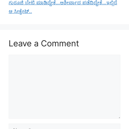
ಗುರೂಜಿ ಭೇಟಿ ಮಾಡಿದ್ದೇಕೆ…ಆಶೀರ್ವಾದ ಪಡೆದಿದ್ದೇಕೆ…ಇಲ್ಲಿದೆ
ಆ ಸೀಕ್ರೇಟ್..
Leave a Comment
Comment
Name