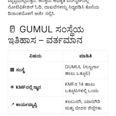
ವ್ಯಾಪ್ತಿಯಲ್ಲಿರುತ್ತದೆ. ಆಸಕ್ತರು ಅಧಿಕೃತ ವೆಬ್‌ಸೈಟ್‌ನಲ್ಲಿ
ನೋಟಿಫಿಕೇಶನ್ ಓದಿ, ದಾಖಲೆಗಳನ್ನು ಸಿದ್ಧಪಡಿಸಿ ಕೊನೆಯ
ದಿನಾಂಕದೊಳಗೆ ಅರ್ಜಿ ಸಲ್ಲಿಸಿ.
🥛 GUMUL ಸಂಸ್ಥೆಯ
ಇತಿಹಾಸ – ವರ್ತಮಾನ
ವಿಷಯ
ಮಾಹಿತಿ
GUMUL (ಗುಲ್ಬರ್ಗಾ
🏢
ಸಂಸ್ಥೆ
ಹಾಲು ಒಕ್ಕೂಟ)
KMFನ 14 ಹಾಲು
🌟
KMFನಲ್ಲಿ ಸ್ಥಾನ
ಒಕ್ಕೂಟಗಳಲ್ಲಿ ಒಂದು
ಕಲಬುರಗಿ, ಯಾದಗಿರಿ
📍
ಕಾರ್ಯವ್ಯಾಪ್ತಿ
ಮತ್ತು ಬೀದರ ಜಿಲ್ಲೆಗಳು