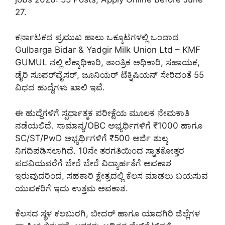
27.
ಕರ್ನಾಟಕದ ಪ್ರಮುಖ ಹಾಲು ಒಕ್ಕೂಟಗಳಲ್ಲಿ ಒಂದಾದ
Gulbarga Bidar & Yadgir Milk Union Ltd – KMF
GUMUL ನಲ್ಲಿ ಲೆಕ್ಕಾಧಿಕಾರಿ, ತಾಂತ್ರಿಕ ಅಧಿಕಾರಿ, ಸಹಾಯಕ,
ಡೈರಿ ಸೂಪರ್‌ವೈಸರ್, ಜೂನಿಯರ್ ಟೆಕ್ನಿಷಿಯನ್ ಸೇರಿದಂತೆ 55
ವಿಧದ ಹುದ್ದೆಗಳು ಖಾಲಿ ಇವೆ.
ಈ ಹುದ್ದೆಗಳಿಗೆ ಸ್ಪರ್ಧಾತ್ಮಕ ಪರೀಕ್ಷೆಯ ಮೂಲಕ ನೇಮಕಾತಿ
ನಡೆಯಲಿದೆ. ಸಾಮಾನ್ಯ/OBC ಅಭ್ಯರ್ಥಿಗಳಿಗೆ ₹1000 ಹಾಗೂ
SC/ST/PwD ಅಭ್ಯರ್ಥಿಗಳಿಗೆ ₹500 ಅರ್ಜಿ ಶುಲ್ಕ
ನಿಗದಿಪಡಿಸಲಾಗಿದೆ. 10ನೇ ತರಗತಿಯಿಂದ ಸ್ನಾತಕೋತ್ತರ
ಪದವಿಯವರೆಗೆ ಬೇರೆ ಬೇರೆ ವಿದ್ಯಾರ್ಹತೆಗೆ ಅವಕಾಶ
ಇರುವುದರಿಂದ, ಸಹಕಾರಿ ಕ್ಷೇತ್ರದಲ್ಲಿ ಕೆಲಸ ಮಾಡಲು ಬಯಸುವ
ಯುವಕರಿಗೆ ಇದು ಉತ್ತಮ ಅವಕಾಶ.
ಕೆಲಸದ ಸ್ಥಳ ಕಲಬುರಗಿ, ಬೀದರ್ ಹಾಗೂ ಯಾದಗಿರಿ ಜಿಲ್ಲೆಗಳ