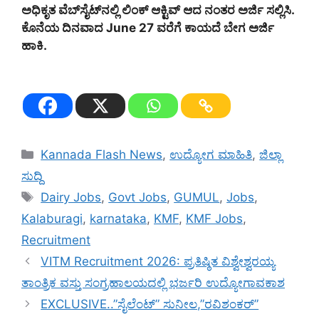
ಅಧಿಕೃತ ವೆಬ್‌ಸೈಟ್‌ನಲ್ಲಿ ಲಿಂಕ್ ಆಕ್ಟಿವ್ ಆದ ನಂತರ ಅರ್ಜಿ ಸಲ್ಲಿಸಿ.
ಕೊನೆಯ ದಿನವಾದ June 27 ವರೆಗೆ ಕಾಯದೆ ಬೇಗ ಅರ್ಜಿ
ಹಾಕಿ.
Categories
Kannada Flash News
,
ಉದ್ಯೋಗ ಮಾಹಿತಿ
,
ಜಿಲ್ಲಾ
ಸುದ್ದಿ
Tags
Dairy Jobs
,
Govt Jobs
,
GUMUL
,
Jobs
,
Kalaburagi
,
karnataka
,
KMF
,
KMF Jobs
,
Recruitment
VITM Recruitment 2026: ಪ್ರತಿಷ್ಠಿತ ವಿಶ್ವೇಶ್ವರಯ್ಯ
ತಾಂತ್ರಿಕ ವಸ್ತು ಸಂಗ್ರಹಾಲಯದಲ್ಲಿ ಭರ್ಜರಿ ಉದ್ಯೋಗಾವಕಾಶ
EXCLUSIVE..”ಸೈಲೆಂಟ್” ಸುನೀಲ,”ರವಿಶಂಕರ್”