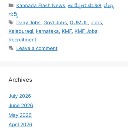
Categories
Kannada Flash News
,
ಉದ್ಯೋಗ ಮಾಹಿತಿ
,
ಜಿಲ್ಲಾ
ಸುದ್ದಿ
Tags
Dairy Jobs
,
Govt Jobs
,
GUMUL
,
Jobs
,
Kalaburagi
,
karnataka
,
KMF
,
KMF Jobs
,
Recruitment
Leave a comment
Archives
July 2026
June 2026
May 2026
April 2026