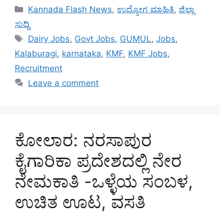
Categories
Kannada Flash News
,
ಉದ್ಯೋಗ ಮಾಹಿತಿ
,
ಜಿಲ್ಲಾ
ಸುದ್ದಿ
Tags
Dairy Jobs
,
Govt Jobs
,
GUMUL
,
Jobs
,
Kalaburagi
,
karnataka
,
KMF
,
KMF Jobs
,
Recruitment
Leave a comment
ಕೋಲಾರ: ನರಸಾಪುರ
ಕೈಗಾರಿಕಾ ಪ್ರದೇಶದಲ್ಲಿ ನೇರ
ನೇಮಕಾತಿ -ಒಳ್ಳೆಯ ಸಂಬಳ,
ಉಚಿತ ಊಟ, ವಸತಿ