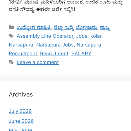
18-27. ಪುರುಷ-ಮಹಿಳೆಯರಿಗೆ ಅವಕಾಶ. ಉಚಿತ ಊಟ ಮತ್ತು
ವಸತಿ ಸೌಲಭ್ಯ. ಈಗಲೇ ಅರ್ಜಿ ಸಲ್ಲಿಸಿ!
Categories
ಉದ್ಯೋಗ ಮಾಹಿತಿ
,
ಜಿಲ್ಲಾ ಸುದ್ದಿ
,
ಬೆಂಗಳೂರು
,
ರಾಜ್ಯ
Tags
Assembly Line Operator
,
Jobs
,
kolar
,
Narsapura
,
Narsapura Jobs
,
Narsapura
Recruitment
,
Recruitment
,
SALARY
Leave a comment
Archives
July 2026
June 2026
May 2026