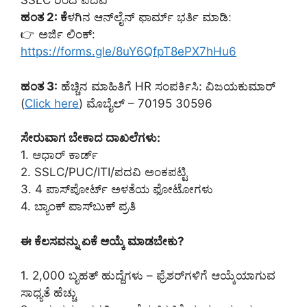
SSLC ರಿಂದ ಪದವಿ
ಹಂತ 2: ಕೆ
ಳಗಿನ ಆನ್‌ಲೈನ್ ಫಾರ್ಮ್ ಭರ್ತಿ ಮಾಡಿ:
👉 ಅರ್ಜಿ ಲಿಂಕ್:
https://forms.gle/8uY6QfpT8ePX7hHu6
ಹಂತ 3:
ಹೆಚ್ಚಿನ ಮಾಹಿತಿಗೆ HR ಸಂಪರ್ಕಿಸಿ: ವಿಜಯಕುಮಾರ್‌
(
Click here
) ಮೊಬೈಲ್ – 70195 30596
ಸೇರುವಾಗ ಬೇಕಾದ ದಾಖಲೆಗಳು:
1. ಆಧಾರ್ ಕಾರ್ಡ್
2. SSLC/PUC/ITI/ಪದವಿ ಅಂಕಪಟ್ಟಿ
3. 4 ಪಾಸ್‌ಪೋರ್ಟ್ ಅಳತೆಯ ಫೋಟೋಗಳು
4. ಬ್ಯಾಂಕ್ ಪಾಸ್‌ಬುಕ್ ಪ್ರತಿ
ಈ ಕೆಲಸವನ್ನು ಏಕೆ ಆಯ್ಕೆ ಮಾಡಬೇಕು?
1. 2,000 ಬೃಹತ್ ಹುದ್ದೆಗಳು – ಫ್ರೆಶರ್‌ಗಳಿಗೆ ಆಯ್ಕೆಯಾಗುವ
ಸಾಧ್ಯತೆ ಹೆಚ್ಚು