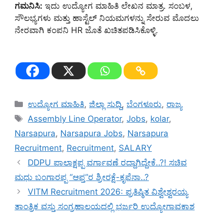
ಗಮನಿಸಿ:
ಇದು ಉದ್ಯೋಗ ಮಾಹಿತಿ ಲೇಖನ ಮಾತ್ರ. ಸಂಬಳ,
ಸೌಲಭ್ಯಗಳು ಮತ್ತು ಹಾಸ್ಟೆಲ್ ನಿಯಮಗಳನ್ನು ಸೇರುವ ಮೊದಲು
ನೇರವಾಗಿ ಕಂಪನಿ HR ಜೊತೆ ಖಚಿತಪಡಿಸಿಕೊಳ್ಳಿ.
Categories
ಉದ್ಯೋಗ ಮಾಹಿತಿ
,
ಜಿಲ್ಲಾ ಸುದ್ದಿ
,
ಬೆಂಗಳೂರು
,
ರಾಜ್ಯ
Tags
Assembly Line Operator
,
Jobs
,
kolar
,
Narsapura
,
Narsapura Jobs
,
Narsapura
Recruitment
,
Recruitment
,
SALARY
DDPU ಪಾಲಾಕ್ಷಪ್ಪ ವರ್ಗಾವಣೆ ರದ್ದಾಗಿದ್ದೇಕೆ..?! ಸಚಿವ
ಮಧು ಬಂಗಾರಪ್ಪ “ಆಪ್ತ”ರ ಶ್ರೀರಕ್ಷೆ-ಕೃಪೆನಾ..?
VITM Recruitment 2026: ಪ್ರತಿಷ್ಠಿತ ವಿಶ್ವೇಶ್ವರಯ್ಯ
ತಾಂತ್ರಿಕ ವಸ್ತು ಸಂಗ್ರಹಾಲಯದಲ್ಲಿ ಭರ್ಜರಿ ಉದ್ಯೋಗಾವಕಾಶ