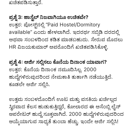
ಖಚಿತಪಡಿಸುತ್ತಾರೆ.
ಪ್ರಶ್ನೆ 3: ಹಾಸ್ಟೆಲ್ ನಿಜವಾಗಿಯೂ ಉಚಿತವೇ?
ಉತ್ತರ: ಪೋಸ್ಟ್‌ನಲ್ಲಿ “Paid Hostel/Dormitory
available” ಎಂದು ಹೇಳಲಾಗಿದೆ. ಇದರರ್ಥ ಸಬ್ಸಿಡಿ ದರದಲ್ಲಿ
ಅಥವಾ ಸಂಬಳದಿಂದ ಕಡಿತ ಮಾಡಬಹುದು. ಸೇರುವ ಮೊದಲು
HR ವಿಜಯಕುಮಾರ್ ಅವರೊಂದಿಗೆ ಖಚಿತಪಡಿಸಿಕೊಳ್ಳಿ.
ಪ್ರಶ್ನೆ 4: ಅರ್ಜಿ ಸಲ್ಲಿಸಲು ಕೊನೆಯ ದಿನಾಂಕ ಯಾವಾಗ?
ಉತ್ತರ: ಕೊನೆಯ ದಿನಾಂಕ ನಮೂದಿಸಿಲ್ಲ. 2000
ಹುದ್ದೆಗಳಿರುವುದರಿಂದ ನೇಮಕಾತಿ ತುರ್ತಾಗಿ ನಡೆಯುತ್ತಿದೆ.
ಕೂಡಲೇ ಅರ್ಜಿ ಸಲ್ಲಿಸಿ.
ಉತ್ತಮ ಸಂಬಳದೊಂದಿಗೆ ಊಟ ಮತ್ತು ವಸತಿಯ ಖರ್ಚಿಲ್ಲದ
ಸ್ಥಿರವಾದ ಕೆಲಸ ಹುಡುಕುತ್ತಿದ್ದರೆ, ಕೋಲಾರದ ಈ ಅಸೆಂಬ್ಲಿ ಲೈನ್
ಆಪರೇಟರ್ ಹುದ್ದೆ ಸೂಕ್ತವಾಗಿದೆ. 2000 ಹುದ್ದೆಗಳಿರುವುದರಿಂದ
ಆಯ್ಕೆಯಾಗುವ ಸಾಧ್ಯತೆ ತುಂಬಾ ಹೆಚ್ಚು. ಇಂದೇ ಅರ್ಜಿ ಸಲ್ಲಿಸಿ!