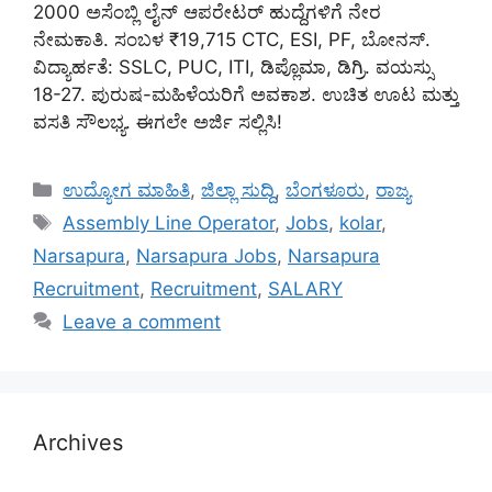
2000 ಅಸೆಂಬ್ಲಿ ಲೈನ್ ಆಪರೇಟರ್ ಹುದ್ದೆಗಳಿಗೆ ನೇರ
ನೇಮಕಾತಿ. ಸಂಬಳ ₹19,715 CTC, ESI, PF, ಬೋನಸ್.
ವಿದ್ಯಾರ್ಹತೆ: SSLC, PUC, ITI, ಡಿಪ್ಲೊಮಾ, ಡಿಗ್ರಿ. ವಯಸ್ಸು
18-27. ಪುರುಷ-ಮಹಿಳೆಯರಿಗೆ ಅವಕಾಶ. ಉಚಿತ ಊಟ ಮತ್ತು
ವಸತಿ ಸೌಲಭ್ಯ. ಈಗಲೇ ಅರ್ಜಿ ಸಲ್ಲಿಸಿ!
Categories
ಉದ್ಯೋಗ ಮಾಹಿತಿ
,
ಜಿಲ್ಲಾ ಸುದ್ದಿ
,
ಬೆಂಗಳೂರು
,
ರಾಜ್ಯ
Tags
Assembly Line Operator
,
Jobs
,
kolar
,
Narsapura
,
Narsapura Jobs
,
Narsapura
Recruitment
,
Recruitment
,
SALARY
Leave a comment
Archives