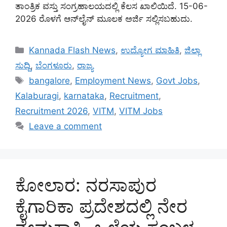
ತಾಂತ್ರಿಕ ವಸ್ತು ಸಂಗ್ರಹಾಲಯದಲ್ಲಿ ಕೆಲಸ ಖಾಲಿಯಿದೆ. 15-06-
2026 ರೊಳಗೆ ಆನ್‌ಲೈನ್ ಮೂಲಕ ಅರ್ಜಿ ಸಲ್ಲಿಸಬಹುದು.
Categories
Kannada Flash News
,
ಉದ್ಯೋಗ ಮಾಹಿತಿ
,
ಜಿಲ್ಲಾ
ಸುದ್ದಿ
,
ಬೆಂಗಳೂರು
,
ರಾಜ್ಯ
Tags
bangalore
,
Employment News
,
Govt Jobs
,
Kalaburagi
,
karnataka
,
Recruitment
,
Recruitment 2026
,
VITM
,
VITM Jobs
Leave a comment
ಕೋಲಾರ: ನರಸಾಪುರ
ಕೈಗಾರಿಕಾ ಪ್ರದೇಶದಲ್ಲಿ ನೇರ