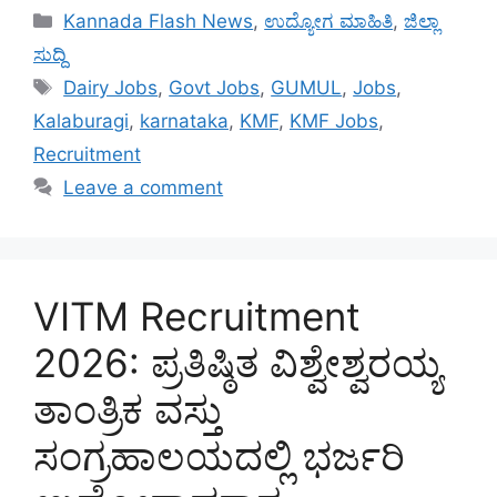
Categories
Kannada Flash News
,
ಉದ್ಯೋಗ ಮಾಹಿತಿ
,
ಜಿಲ್ಲಾ
ಸುದ್ದಿ
Tags
Dairy Jobs
,
Govt Jobs
,
GUMUL
,
Jobs
,
Kalaburagi
,
karnataka
,
KMF
,
KMF Jobs
,
Recruitment
Leave a comment
VITM Recruitment
2026: ಪ್ರತಿಷ್ಠಿತ ವಿಶ್ವೇಶ್ವರಯ್ಯ
ತಾಂತ್ರಿಕ ವಸ್ತು
ಸಂಗ್ರಹಾಲಯದಲ್ಲಿ ಭರ್ಜರಿ