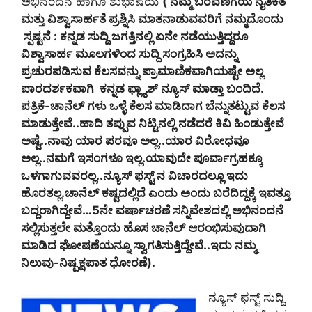
ಅಭಿನಂದನೆ ಹಾಗೂ ಶುಭಾಷಯ
( ನಮ್ಮ ಬರವಣಿಗೆಯ ನೈತಿಕತೆ
ಮತ್ತು ವಿಶ್ವಾಸಾರ್ಹತೆ ಪ್ರಶ್ನಿಸಿ ಮಾತನಾಡುವವರಿಗೆ ನಮ್ಮದೊಂದು
ಸ್ಪಷ್ಟನೆ : ಕನ್ನಡ ಸುದ್ದಿ ಜಗತ್ತಿನಲ್ಲಿ ಏನೇ ನಡೆಯುತ್ತಿದ್ದರೂ
ವಿಶ್ವಾಸಾರ್ಹ ಮೂಲಗಳಿಂದ ಸುದ್ದಿ ಸಂಗ್ರಹಿಸಿ ಅದನ್ನು
ಪ್ರಚುರಪಡಿಸುವ ಕೆಲಸವನ್ನು ಪ್ರಾಮಾಣಿಕವಾಗಿಯಷ್ಟೇ ಅಲ್ಲ
ಪಾರದರ್ಶಕವಾಗಿ ಕನ್ನಡ ಫ್ಲ್ಯಾಶ್‌ ನ್ಯೂಸ್‌ ಮಾಡ್ತಾ ಬಂದಿದೆ.
ಪತ್ರಿಕೆ-ಚಾನೆಲ್‌ ಗಳು ಒಳ್ಳೆ ಕೆಲಸ ಮಾಡಿದಾಗ ಬೆನ್ನುತಟ್ಟುವ ಕೆಲಸ
ಮಾಡುತ್ತೇವೆ..ಹಾದಿ ತಪ್ಪುವ ನಿಟ್ಟಿನಲ್ಲಿ ನಡೆದರೆ ಕಿವಿ ಹಿಂಡುತ್ತೇವೆ
ಅಷ್ಟೆ..ನಾವು ಯಾರ ಪರವೂ ಅಲ್ಲ..ಯಾರ ವಿರೋಧವೂ
ಅಲ್ಲ..ನಮಗೆ ಇಸಂಗಳೂ ಇಲ್ಲ.ಯಾವುದೇ ಪೂರ್ವಾಗ್ರಹಕ್ಕೂ
ಒಳಗಾಗುವವರಲ್ಲ..ನ್ಯೂಸ್‌ ಫಸ್ಟ್‌ ನ ವಿಚಾರದಲ್ಲೂ ಇದು
ಹೊರತಲ್ಲ.ಚಾನೆಲ್‌ ಕಷ್ಟದಲ್ಲಿದೆ ಎಂದು ಅಂದು ಬರೆದಿದ್ದಕ್ಕೆ ಇವತ್ತೂ
ಬದ್ದರಾಗಿದ್ದೇವೆ…5ನೇ ವರ್ಷಾಚರಣೆ ಸನ್ನಿವೇಶದಲ್ಲಿ ಅಭಿನಂದನೆ
ಸಲ್ಲಿಸುತ್ತಲೇ ಮತ್ತೊಂದು ಹೊಸ ಚಾನೆಲ್‌ ಆರಂಭಿಸುವುದಾಗಿ
ಮಾಡಿದ ಘೋಷಣೆಯನ್ನೂ ಸ್ವಾಗತಿಸುತ್ತಿದ್ದೇವೆ..ಇದು ನಮ್ಮ
ನಿಲುವು-ನಿಷ್ಪಕ್ಷಪಾತ ಧೋರಣೆ).
ನ್ಯೂಸ್‌ ಫಸ್ಟ್‌ ಸುದ್ದಿ