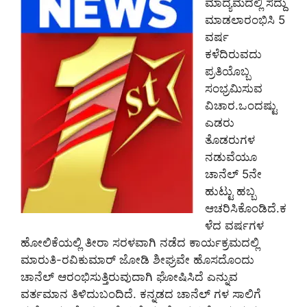
ಮಾದ್ಯಮದಲ್ಲಿ ಸದ್ದು
ಮಾಡಲಾರಂಭಿಸಿ 5
ವರ್ಷ
ಕಳೆದಿರುವದು
ಪ್ರತಿಯೊಬ್ಬ
ಸಂಭ್ರಮಿಸುವ
ವಿಚಾರ.ಒಂದಷ್ಟು
ಎಡರು
ತೊಡರುಗಳ
ನಡುವೆಯೂ
ಚಾನೆಲ್‌ 5ನೇ
ಹುಟ್ಟು ಹಬ್ಬ
ಆಚರಿಸಿಕೊಂಡಿದೆ.ಕ
ಳೆದ ವರ್ಷಗಳ
ಹೋಲಿಕೆಯಲ್ಲಿ ತೀರಾ ಸರಳವಾಗಿ ನಡೆದ ಕಾರ್ಯಕ್ರಮದಲ್ಲಿ
ಮಾರುತಿ-ರವಿಕುಮಾರ್‌ ಜೋಡಿ ಶೀಘ್ರವೇ ಹೊಸದೊಂದು
ಚಾನೆಲ್‌ ಆರಂಭಿಸುತ್ತಿರುವುದಾಗಿ ಘೋಷಿಸಿದೆ ಎನ್ನುವ
ವರ್ತಮಾನ ತಿಳಿದುಬಂದಿದೆ. ಕನ್ನಡದ ಚಾನೆಲ್‌ ಗಳ ಸಾಲಿಗೆ