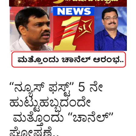
“ನ್ಯೂಸ್‌ ಫಸ್ಟ್‌” 5 ನೇ
ಹುಟ್ಟುಹಬ್ಬದಂದೇ
ಮತ್ತೊಂದು “ಚಾನೆಲ್‌”
ಘೋಷಣೆ..