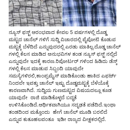
ನ್ಯೂಸ್‌ ಫಸ್ಟ್‌ ಆರಂಭವಾದ ಕೇವಲ 5 ವರ್ಷಗಳಲ್ಲಿ ದೊಡ್ಡ
ಮಟ್ಟದ ಚಾನೆಲ್‌ ಗಳಿಗೆ ಸುದ್ದಿ ವಿಚಾರದಲ್ಲಿ ಪೈಪೋಟಿ ಕೊಡುವ
ಮಟ್ಟಕ್ಕೆ ಬೆಳೆದಿದೆ ಎನ್ನುವುದರಲ್ಲಿ ಎರಡು ಮಾತಿಲ್ಲ.ದೊಡ್ಡ ಚಾನೆಲ್‌
ಗಳಲ್ಲಿ ಕೆಲಸ ಮಾಡಿದ ಅನುಭವಿಗಳ ತಂಡ ನ್ಯೂಸ್‌ ಫಸ್ಟ್‌ ನಲ್ಲಿದೆ
ಎನ್ನುವುದೇ ಇದಕ್ಕೆ ಕಾರಣ.ರಿಪೋರ್ಟರ್‌ ಗಳಿಂದ ಹಿಡಿದು ಡೆಸ್ಕ್
ಗಳಲ್ಲಿ ಕೆಲಸ ಮಾಡುವ ಸಿಬ್ಬಂದಿ ಯಾವುದೇ
ಸಮಸ್ಯೆಗಳಿರಲಿ,ಕಾಂಪ್ರಮೈಸ್‌ ಮಾಡಿಕೊಂಡು ಹಾಕಿದ ಎಫರ್ಟ್‌
ನಿಂದಲೇ ಇವತ್ತು ಚಾನೆಲ್‌ ಇಷ್ಟು ದೊಡ್ಡಮಟ್ಟಕ್ಕೆ ಬೆಳೆಯೊಕ್ಕೆ
ಕಾರಣವಾಗಿದೆ. ಸುದ್ದಿಯ ಗುಣಮಟ್ಟದ ವಿಷಯದಲ್ಲೂ ಕೂಡ
ಯಾವುದೇ ರಾಜಿ ಮಾಡಿಕೊಳ್ಳದೆ ಬದ್ಧತೆ
ಉಳಿಸಿಕೊಂಡಿದೆ.ಆರ್ಥಿಕವಾಗಿಯೂ ಸದೃಢತೆ ಪಡೆದಿದೆ.ಇಂಥಾ
ತಂಡದಿಂದ ಮತ್ತೊಂದು ಹೇಗೆ ಚಾನೆಲ್‌ ಮೂಡಿ ಬರಲಿದೆ
ಎನ್ನುವ ಕುತೂಹಲವಂತೂ ಇಡೀ ರಾಜ್ಯದ ವೀಕ್ಷಕರಲ್ಲಿದೆ.