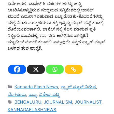
ಏನೇ ಆಗಲಿ, ಚಾನೆಲ್‌ 5 ವರ್ಷಗಳ ಹುಟ್ಟು ಹಬ್ಬ
ಆಚರಿಸಿಕೊಳ್ಳುತ್ತಿರುವ ಸಂಭ್ರಮದ ಸನ್ನಿವೇಶದಲ್ಲಿ ಚಾನೆಲ್‌
ಮುಂದೆ ಎದುರಾಗಬಹುದಾದ ಎಲ್ಲಾ ತೊಡಕು-ತೊಂದರೆಗಳನ್ನು
ಮೆಟ್ಟಿ ನಿಂತು ಮುನ್ನಡೆಯುವ ಶಕ್ತಿ ಇನ್ನಷ್ಟು ನ್ಯೂಸ್‌ ಫಸ್ಟ್‌ ತಂಡಕ್ಕೆ
ದೊರೆಯುವಂತಾಗಲಿ. ಚಾನೆಲ್‌ ನಲ್ಲಿ ಕೆಲಸ ಮಾಡುವ ಪ್ರತಿ
ಸಿಬ್ಬಂದಿ ಮುಖದಲ್ಲಿ ಸದಾ ನಗು ಅರಳಿಸುವಂತ ಸ್ಥಿತಿಗೆ
ಮ್ಯಾನೇಜ್‌ ಮೆಂಟ್‌ ತಲುಪಲಿ ಎನ್ನುವುದೇ ಕನ್ನಡ ಫ್ಲ್ಯಾಶ್‌ ನ್ಯೂಸ್‌
ಬಳಗದ ಶುಭ ಹಾರೈಕೆ.
Categories
Kannada Flash News
,
ಫ್ಲ್ಯಾಶ್ ನ್ಯೂಸ್ ವಿಶೇಷ
,
ಬೆಂಗಳೂರು
,
ರಾಜ್ಯ
,
ವಿಶೇಷ ಸುದ್ದಿ
Tags
BENGALURU
,
JOURNALISM
,
JOURNALIST
,
KANNADAFLASHNEWS
,