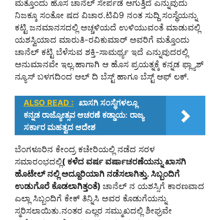
ಮತ್ತೊಂದು ಹೊಸ ಚಾನೆಲ್‌ ಸೇರ್ಪಡೆ ಆಗುತ್ತಿದೆ ಎನ್ನುವುದು
ನಿಜಕ್ಕೂ ಸಂತೋ ಷದ ವಿಚಾರ.ಟಿವಿ9 ನಂತ ಸುದ್ದಿ ಸಂಸ್ಥೆಯನ್ನು
ಕಟ್ಟಿ ಜನಮಾನಸದಲ್ಲಿ ಅಚ್ಚಳಿಯದೆ ಉಳಿಯುವಂತೆ ಮಾಡುವಲ್ಲಿ
ಯಶಸ್ವಿಯಾದ ಮಾರುತಿ-ರವಿಕುಮಾರ್‌ ಅವರಿಗೆ ಮತ್ತೊಂದು
ಚಾನೆಲ್‌ ಕಟ್ಟಿ ಬೆಳೆಸುವ ಶಕ್ತಿ-ಸಾಮರ್ಥ್ಯ ಇದೆ ಎನ್ನುವುದರಲ್ಲಿ
ಅನುಮಾನವೇ ಇಲ್ಲ.ಹಾಗಾಗಿ ಆ ಹೊಸ ಪ್ರಯತ್ನಕ್ಕೆ ಕನ್ನಡ ಫ್ಲ್ಯಾಶ್‌
ನ್ಯೂಸ್‌ ಬಳಗದಿಂದ ಆಲ್‌ ದಿ ಬೆಸ್ಟ್ ಹಾಗೂ ಬೆಸ್ಟ್‌ ಆಫ್‌ ಲಕ್.
ALSO READ :
ಖಾಸಗಿ ಸಂಸ್ಥೆಗಳಲ್ಲೂ
ಕನ್ನಡ ರಾಜ್ಯೋತ್ಸವ ಆಚರಣೆ ಕಡ್ಡಾಯ: ರಾಜ್ಯ
ಸರ್ಕಾರ ಮಹತ್ವದ ಆದೇಶ
ಬೆಂಗಳೂರಿನ ಕೇಂದ್ರ ಕಚೇರಿಯಲ್ಲಿ ನಡೆದ ಸರಳ
ಸಮಾರಂಭದಲ್ಲಿ
( ಕಳೆದ ವರ್ಷ ವರ್ಷಾಚರಣೆಯನ್ನು ಖಾಸಗಿ
ಹೊಟೇಲ್‌ ನಲ್ಲಿ ಅದ್ದೂರಿಯಾಗಿ ನಡೆಸಲಾಗಿತ್ತು. ಸಿಬ್ಬಂದಿಗೆ
ಉಡುಗೊರೆ ಕೊಡಲಾಗಿತ್ತಂತೆ)
ಚಾನೆಲ್‌ ನ ಯಶಸ್ಸಿಗೆ ಕಾರಣವಾದ
ಎಲ್ಲಾ ಸಿಬ್ಬಂದಿಗೆ ಕೇಕ್‌ ತಿನ್ನಿಸಿ ಅವರ ಕೊಡುಗೆಯನ್ನು
ಸ್ಮರಿಸಲಾಯಿತು.ನಂತರ ಎಲ್ಲರ ಸಮ್ಮುಖದಲ್ಲಿ ಶೀಘ್ರವೇ