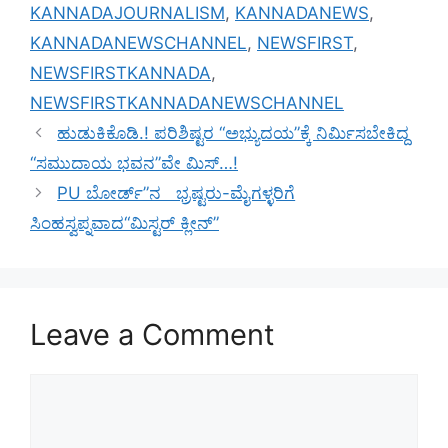
KANNADAJOURNALISM
,
KANNADANEWS
,
KANNADANEWSCHANNEL
,
NEWSFIRST
,
NEWSFIRSTKANNADA
,
NEWSFIRSTKANNADANEWSCHANNEL
ಹುಡುಕಿಕೊಡಿ.! ಪರಿಶಿಷ್ಟರ “ಅಭ್ಯುದಯ”ಕ್ಕೆ ನಿರ್ಮಿಸಬೇಕಿದ್ದ
“ಸಮುದಾಯ ಭವನ”ವೇ ಮಿಸ್…!
PU ಬೋರ್ಡ್”ನ ಭ್ರಷ್ಟರು-ಮೈಗಳ್ಳರಿಗೆ
ಸಿಂಹಸ್ವಪ್ನವಾದ“ಮಿಸ್ಟರ್ ಕ್ಲೀನ್”
Leave a Comment
Comment