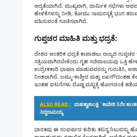
ಆದ್ಯತೆಯಾಗಿದೆ. ಮುಖ್ಯವಾಗಿ, ಧಾರ್ಮಿಕ ಸಭೆಗಳು ಅ
ಹೇಳಿಕೆಗಳನ್ನು ನೀಡಿ, ಕೋಮು ಸಾಮರಸ್ಯಕ್ಕೆ ಭಂಗ ತ
ವಹಿಸುವಂತೆ ಸೂಚಿಸಲಾಗಿದೆ.
ಗುಪ್ತಚರ ಮಾಹಿತಿ ಮತ್ತು ಭದ್ರತೆ:
ದೇಶದ ಆಂತರಿಕ ಭದ್ರತೆ ಕಾಪಾಡಲು ರಾಜ್ಯದ ಗುಪ್ತಚರ ಇಲ
ಸಕ್ರಿಯವಾಗಿರಬೇಕೆಂದು ಗೃಹ ಸಚಿವಾಲಯವು ಒತ್ತಿ ಹ
ಉದ್ರೇಕಕಾರಿ ಭಾಷಣ ಮಾಡುವವರನ್ನು ಗುರುತಿಸಿ, ಅಶಾ
ನೀಡಲಾಗಿದೆ. ಜಮ್ಮು-ಕಾಶ್ಮೀರ ಮತ್ತು ಲಖನೌದಂತಹ ಕೆಲ
ಇಂತಹ ಘಟನೆಗಳು ದೊಡ್ಡ ಮಟ್ಟಕ್ಕೆ ಹೋಗದಂತೆ ತಡೆಯಲು 
ALSO READ :
ಮಹತ್ವಾಕಾಂಕ್ಷಿ `ಕಾವೇರಿ 5ನೇ ಹ
ಸಿದ್ದರಾಮಯ್ಯ
ಭಾರತವು ಈ ಸಂಘರ್ಷದ ಕುರಿತು ತಟಸ್ಥ ನಿಲುವನ್ನು ಹೊಂದ