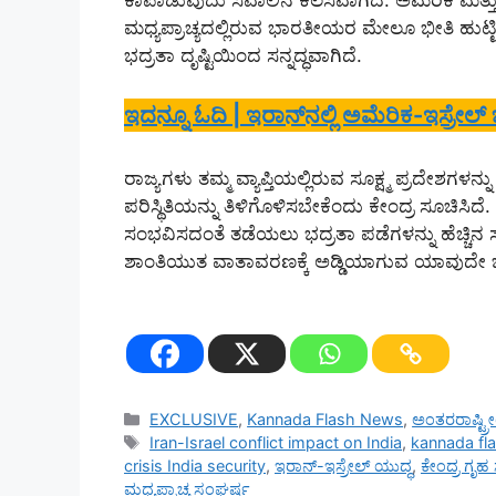
ಕಾಪಾಡುವುದು ಸವಾಲಿನ ಕೆಲಸವಾಗಿದೆ. ಅಮೆರಿಕ ಮತ್ತು ಇಸ
ಮಧ್ಯಪ್ರಾಚ್ಯದಲ್ಲಿರುವ ಭಾರತೀಯರ ಮೇಲೂ ಭೀತಿ ಹುಟ್ಟಿಸಿ
ಭದ್ರತಾ ದೃಷ್ಟಿಯಿಂದ ಸನ್ನದ್ಧವಾಗಿದೆ.
ಇದನ್ನೂ ಓದಿ | ಇರಾನ್‌ನಲ್ಲಿ ಅಮೆರಿಕ-ಇಸ್ರೇ
ರಾಜ್ಯಗಳು ತಮ್ಮ ವ್ಯಾಪ್ತಿಯಲ್ಲಿರುವ ಸೂಕ್ಷ್ಮ ಪ್ರದೇಶಗಳ
ಪರಿಸ್ಥಿತಿಯನ್ನು ತಿಳಿಗೊಳಿಸಬೇಕೆಂದು ಕೇಂದ್ರ ಸೂಚಿ
ಸಂಭವಿಸದಂತೆ ತಡೆಯಲು ಭದ್ರತಾ ಪಡೆಗಳನ್ನು ಹೆಚ್ಚಿನ ಸಂ
ಶಾಂತಿಯುತ ವಾತಾವರಣಕ್ಕೆ ಅಡ್ಡಿಯಾಗುವ ಯಾವುದೇ ಚಟು
Categories
EXCLUSIVE
,
Kannada Flash News
,
ಅಂತರರಾಷ್ಟ್
Tags
Iran-Israel conflict impact on India
,
kannada fl
crisis India security
,
ಇರಾನ್-ಇಸ್ರೇಲ್ ಯುದ್ಧ
,
ಕೇಂದ್ರ ಗೃಹ
ಮಧ್ಯಪ್ರಾಚ್ಯ ಸಂಘರ್ಷ