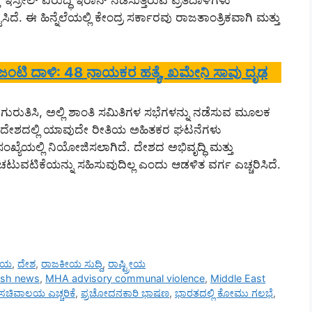
್ರೇಲ್ ವಿರುದ್ಧ ಇರಾನ್ ನಡೆಸುತ್ತಿರುವ ಪ್ರತಿದಾಳಿಗಳು
ದೆ. ಈ ಹಿನ್ನೆಲೆಯಲ್ಲಿ ಕೇಂದ್ರ ಸರ್ಕಾರವು ರಾಜತಾಂತ್ರಿಕವಾಗಿ ಮತ್ತು
ಲ್ ಜಂಟಿ ದಾಳಿ: 48 ನಾಯಕರ ಹತ್ಯೆ, ಖಮೇನಿ ಸಾವು ದೃಢ
ನ್ನು ಗುರುತಿಸಿ, ಅಲ್ಲಿ ಶಾಂತಿ ಸಮಿತಿಗಳ ಸಭೆಗಳನ್ನು ನಡೆಸುವ ಮೂಲಕ
ಸಿದೆ. ದೇಶದಲ್ಲಿ ಯಾವುದೇ ರೀತಿಯ ಅಹಿತಕರ ಘಟನೆಗಳು
ಖ್ಯೆಯಲ್ಲಿ ನಿಯೋಜಿಸಲಾಗಿದೆ. ದೇಶದ ಅಭಿವೃದ್ಧಿ ಮತ್ತು
ವಟಿಕೆಯನ್ನು ಸಹಿಸುವುದಿಲ್ಲ ಎಂದು ಆಡಳಿತ ವರ್ಗ ಎಚ್ಚರಿಸಿದೆ.
ರೀಯ
,
ದೇಶ
,
ರಾಜಕೀಯ ಸುದ್ದಿ
,
ರಾಷ್ಟ್ರೀಯ
ash news
,
MHA advisory communal violence
,
Middle East
 ಸಚಿವಾಲಯ ಎಚ್ಚರಿಕೆ
,
ಪ್ರಚೋದನಕಾರಿ ಭಾಷಣ
,
ಭಾರತದಲ್ಲಿ ಕೋಮು ಗಲಭೆ
,