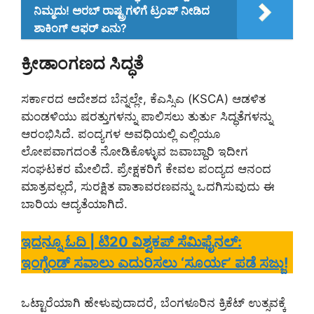
ನಿಮ್ಮದು! ಅರಬ್ ರಾಷ್ಟ್ರಗಳಿಗೆ ಟ್ರಂಪ್ ನೀಡಿದ
ಶಾಕಿಂಗ್ ಆಫರ್ ಏನು?
ಕ್ರೀಡಾಂಗಣದ ಸಿದ್ಧತೆ
ಸರ್ಕಾರದ ಆದೇಶದ ಬೆನ್ನಲ್ಲೇ, ಕೆಎಸ್ಸಿಎ (KSCA) ಆಡಳಿತ
ಮಂಡಳಿಯು ಷರತ್ತುಗಳನ್ನು ಪಾಲಿಸಲು ತುರ್ತು ಸಿದ್ಧತೆಗಳನ್ನು
ಆರಂಭಿಸಿದೆ. ಪಂದ್ಯಗಳ ಅವಧಿಯಲ್ಲಿ ಎಲ್ಲಿಯೂ
ಲೋಪವಾಗದಂತೆ ನೋಡಿಕೊಳ್ಳುವ ಜವಾಬ್ದಾರಿ ಇದೀಗ
ಸಂಘಟಕರ ಮೇಲಿದೆ. ಪ್ರೇಕ್ಷಕರಿಗೆ ಕೇವಲ ಪಂದ್ಯದ ಆನಂದ
ಮಾತ್ರವಲ್ಲದೆ, ಸುರಕ್ಷಿತ ವಾತಾವರಣವನ್ನು ಒದಗಿಸುವುದು ಈ
ಬಾರಿಯ ಆದ್ಯತೆಯಾಗಿದೆ.
ಇದನ್ನೂ ಓದಿ | ಟಿ20 ವಿಶ್ವಕಪ್ ಸೆಮಿಫೈನಲ್:
ಇಂಗ್ಲೆಂಡ್ ಸವಾಲು ಎದುರಿಸಲು ‘ಸೂರ್ಯ’ ಪಡೆ ಸಜ್ಜು!
ಒಟ್ಟಾರೆಯಾಗಿ ಹೇಳುವುದಾದರೆ, ಬೆಂಗಳೂರಿನ ಕ್ರಿಕೆಟ್ ಉತ್ಸವಕ್ಕೆ