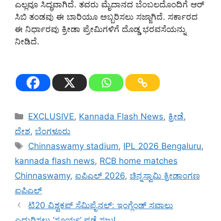
ಎಲ್ಲವೂ ಸಿದ್ಧವಾಗಿದೆ. ತವರು ಮೈದಾನದ ಬೆಂಬಲದೊಂದಿಗೆ ಆರ್
ಸಿಬಿ ತಂಡವು ಈ ಬಾರಿಯೂ ಅಬ್ಬರಿಸಲು ಸಜ್ಜಾಗಿದೆ. ಸರ್ಕಾರದ
ಈ ನಿರ್ಧಾರವು ಕ್ರೀಡಾ ಪ್ರೇಮಿಗಳಿಗೆ ದೊಡ್ಡ ಭರವಸೆಯನ್ನು
ನೀಡಿದೆ.
Categories
EXCLUSIVE
,
Kannada Flash News
,
ಕ್ರೀಡೆ
,
ದೇಶ
,
ಬೆಂಗಳೂರು
Tags
Chinnaswamy stadium
,
IPL 2026 Bengaluru
,
kannada flash news
,
RCB home matches
Chinnaswamy
,
ಐಪಿಎಲ್ 2026
,
ಚಿನ್ನಸ್ವಾಮಿ ಕ್ರೀಡಾಂಗಣ
ಐಪಿಎಲ್
ಟಿ20 ವಿಶ್ವಕಪ್ ಸೆಮಿಫೈನಲ್: ಇಂಗ್ಲೆಂಡ್ ಸವಾಲು
ಎದುರಿಸಲು ‘ಸೂರ್ಯ’ ಪಡೆ ಸಜ್ಜು!