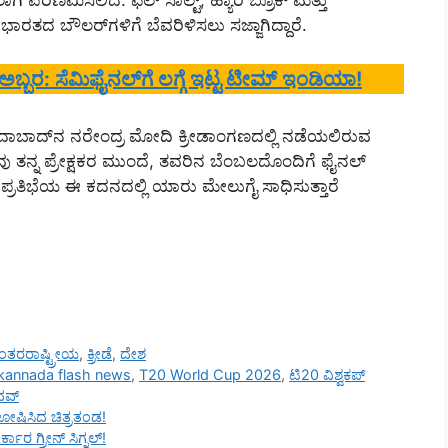
ಗಿ ಪರಿಣಮಿಸಲಿದೆ. ಫಿಲ್ ಸಾಲ್ಟ್, ಹ್ಯಾರಿ ಬ್ರೂಕ್ ಮತ್ತು
ದ ಬೌಲರ್‌ಗಳಿಗೆ ಬೆವರಿಳಿಸಲು ಸಜ್ಜಾಗಿದ್ದಾರೆ.
ನ್ ಅಬ್ಬರ: ಸೆಮಿಫೈನಲ್‌ಗೆ ಲಗ್ಗೆ ಇಟ್ಟ ಟೀಮ್ ಇಂಡಿಯಾ!
ದಾಬಾದ್‌ನ ನರೇಂದ್ರ ಮೋದಿ ಕ್ರೀಡಾಂಗಣದಲ್ಲಿ ನಡೆಯಲಿರುವ
ತವು ತನ್ನ ಪ್ರೇಕ್ಷಕರ ಮುಂದೆ, ತವರಿನ ಬೆಂಬಲದೊಂದಿಗೆ ಫೈನಲ್
್ತು ಪ್ರತಿಭೆಯ ಈ ಕದನದಲ್ಲಿ ಯಾರು ಮೇಲುಗೈ ಸಾಧಿಸುತ್ತಾರೆ
ಂತರರಾಷ್ಟ್ರೀಯ
,
ಕ್ರೀಡೆ
,
ದೇಶ
kannada flash news
,
T20 World Cup 2026
,
ಟಿ20 ವಿಶ್ವಕಪ್
ದವ್
ಘೋಷಿಸಿದ ಚಿತ್ರತಂಡ!
ಕಾರ ಗ್ರೀನ್ ಸಿಗ್ನಲ್!