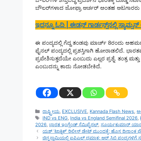
ಬೌಲರ್‌ಗಳ ಶಿಸ್ತುಬದ್ಧ ಪ್ರದರ್ಶನ ಭಾರತಕ್ಕೆ ದೊಡ್ಡ ಸವಾಲಾ
ಬೌಲರ್‌ಗಳಾದ ಜೋಫ್ರಾ ಆರ್ಚರ್ ಅಂತಹ ಆಟಗಾರರು ಭಾರತ
ಇದನ್ನೂ ಓದಿ | ಈಡನ್ ಗಾರ್ಡನ್ಸ್‌ನಲ್ಲಿ ಸ್ಯಾಮ್ಸ
ಈ ಪಂದ್ಯದಲ್ಲಿ ಗೆದ್ದ ತಂಡವು ಮಾರ್ಚ್ 8ರಂದು ಅಹಮ
ಫೈನಲ್ ಪಂದ್ಯದಲ್ಲಿ ಪ್ರಶಸ್ತಿಗಾಗಿ ಹೋರಾಡಲಿದೆ. ಭಾರ
ಪ್ರವೇಶಿಸುತ್ತದೆಯೇ ಎಂಬುದು ಎಲ್ಲರ ಪ್ರಶ್ನೆ. ತಂತ್ರ ಮತ
ಎಂಬುದನ್ನು ಕಾದು ನೋಡಬೇಕಿದೆ.
Categories
ರಾಷ್ಟ್ರೀಯ
,
EXCLUSIVE
,
Kannada Flash News
,
ಅ
Tags
IND vs ENG
,
India vs England Semifinal 2026
,
2026
,
ಭಾರತ ಇಂಗ್ಲೆಂಡ್ ಸೆಮಿಫೈನಲ್
,
ಸೂರ್ಯಕುಮಾರ್ ಯಾ
ಯಶ್‌ ‘ಟಾಕ್ಸಿಕ್’ ರಿಲೀಸ್ ಡೇಟ್‌ ಮುಂದಕ್ಕೆ: ಹೊಸ ದಿನಾಂಕ 
ಚಿನ್ನಸ್ವಾಮಿಯಲ್ಲಿ ಐಪಿಎಲ್ ಧಮಾಕ: ಆರ್ ಸಿಬಿ ಪಂದ್ಯಗಳಿಗೆ ಸರ್