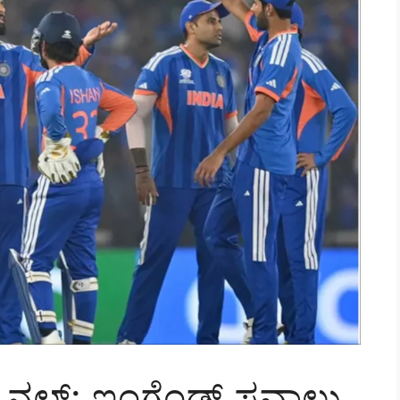
ಫೈನಲ್: ಇಂಗ್ಲೆಂಡ್ ಸವಾಲು