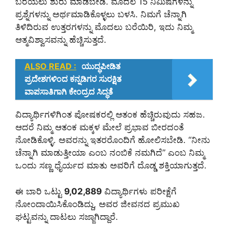
ಬರೆಯಲು ಶುರು ಮಾಡಬೇಡಿ. ಮೊದಲ 15 ನಿಮಿಷಗಳನ್ನು
ಪ್ರಶ್ನೆಗಳನ್ನು ಅರ್ಥಮಾಡಿಕೊಳ್ಳಲು ಬಳಸಿ. ನಿಮಗೆ ಚೆನ್ನಾಗಿ
ತಿಳಿದಿರುವ ಉತ್ತರಗಳನ್ನು ಮೊದಲು ಬರೆಯಿರಿ, ಇದು ನಿಮ್ಮ
ಆತ್ಮವಿಶ್ವಾಸವನ್ನು ಹೆಚ್ಚಿಸುತ್ತದೆ.
ALSO READ :
ಯುದ್ಧಪೀಡಿತ
ಪ್ರದೇಶಗಳಿಂದ ಕನ್ನಡಿಗರ ಸುರಕ್ಷಿತ
ವಾಪಸಾತಿಗಾಗಿ ಕೇಂದ್ರದ ಸಿದ್ಧತೆ
ವಿದ್ಯಾರ್ಥಿಗಳಿಗಿಂತ ಪೋಷಕರಲ್ಲಿ ಆತಂಕ ಹೆಚ್ಚಿರುವುದು ಸಹಜ.
ಆದರೆ ನಿಮ್ಮ ಆತಂಕ ಮಕ್ಕಳ ಮೇಲೆ ಪ್ರಭಾವ ಬೀರದಂತೆ
ನೋಡಿಕೊಳ್ಳಿ. ಅವರನ್ನು ಇತರರೊಂದಿಗೆ ಹೋಲಿಸಬೇಡಿ. “ನೀನು
ಚೆನ್ನಾಗಿ ಮಾಡುತ್ತೀಯಾ ಎಂಬ ನಂಬಿಕೆ ನಮಗಿದೆ” ಎಂಬ ನಿಮ್ಮ
ಒಂದು ಸಣ್ಣ ಧೈರ್ಯದ ಮಾತು ಅವರಿಗೆ ದೊಡ್ಡ ಶಕ್ತಿಯಾಗುತ್ತದೆ.
ಈ ಬಾರಿ ಒಟ್ಟು
9,02,889
ವಿದ್ಯಾರ್ಥಿಗಳು ಪರೀಕ್ಷೆಗೆ
ನೋಂದಾಯಿಸಿಕೊಂಡಿದ್ದು, ಅವರ ಜೀವನದ ಪ್ರಮುಖ
ಘಟ್ಟವನ್ನು ದಾಟಲು ಸಜ್ಜಾಗಿದ್ದಾರೆ.