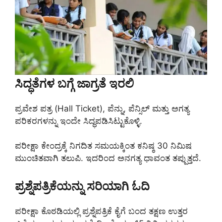
ಸಿದ್ಧತೆಗಳ ಬಗ್ಗೆ ಜಾಗ್ರತೆ ಇರಲಿ
ಪ್ರವೇಶ ಪತ್ರ (Hall Ticket), ಪೆನ್ನು, ಪೆನ್ಸಿಲ್ ಮತ್ತು ಅಗತ್ಯ
ಪರಿಕರಗಳನ್ನು ಇಂದೇ ಸಿದ್ಧಪಡಿಸಿಟ್ಟುಕೊಳ್ಳಿ.
ಪರೀಕ್ಷಾ ಕೇಂದ್ರಕ್ಕೆ ನಿಗದಿತ ಸಮಯಕ್ಕಿಂತ ಕನಿಷ್ಠ 30 ನಿಮಿಷ
ಮುಂಚಿತವಾಗಿ ತಲುಪಿ. ಇದರಿಂದ ಅನಗತ್ಯ ಧಾವಂತ ತಪ್ಪುತ್ತದೆ.
ಪ್ರಶ್ನೆಪತ್ರಿಕೆಯನ್ನು ಸರಿಯಾಗಿ ಓದಿ
ಪರೀಕ್ಷಾ ಕೊಠಡಿಯಲ್ಲಿ ಪ್ರಶ್ನೆಪತ್ರಿಕೆ ಕೈಗೆ ಬಂದ ತಕ್ಷಣ ಉತ್ತರ