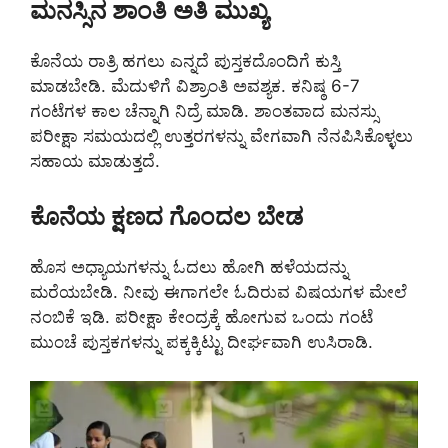
ಮನಸ್ಸಿನ ಶಾಂತಿ ಅತಿ ಮುಖ್ಯ
ಕೊನೆಯ ರಾತ್ರಿ ಹಗಲು ಎನ್ನದೆ ಪುಸ್ತಕದೊಂದಿಗೆ ಕುಸ್ತಿ
ಮಾಡಬೇಡಿ. ಮೆದುಳಿಗೆ ವಿಶ್ರಾಂತಿ ಅವಶ್ಯಕ. ಕನಿಷ್ಠ 6-7
ಗಂಟೆಗಳ ಕಾಲ ಚೆನ್ನಾಗಿ ನಿದ್ರೆ ಮಾಡಿ. ಶಾಂತವಾದ ಮನಸ್ಸು
ಪರೀಕ್ಷಾ ಸಮಯದಲ್ಲಿ ಉತ್ತರಗಳನ್ನು ವೇಗವಾಗಿ ನೆನಪಿಸಿಕೊಳ್ಳಲು
ಸಹಾಯ ಮಾಡುತ್ತದೆ.
ಕೊನೆಯ ಕ್ಷಣದ ಗೊಂದಲ ಬೇಡ
ಹೊಸ ಅಧ್ಯಾಯಗಳನ್ನು ಓದಲು ಹೋಗಿ ಹಳೆಯದನ್ನು
ಮರೆಯಬೇಡಿ. ನೀವು ಈಗಾಗಲೇ ಓದಿರುವ ವಿಷಯಗಳ ಮೇಲೆ
ನಂಬಿಕೆ ಇಡಿ. ಪರೀಕ್ಷಾ ಕೇಂದ್ರಕ್ಕೆ ಹೋಗುವ ಒಂದು ಗಂಟೆ
ಮುಂಚೆ ಪುಸ್ತಕಗಳನ್ನು ಪಕ್ಕಕ್ಕಿಟ್ಟು ದೀರ್ಘವಾಗಿ ಉಸಿರಾಡಿ.