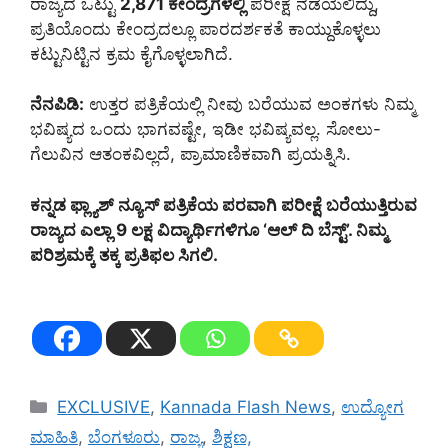
ರಾಜ್ಯದ ಒಟ್ಟು
2,871 ಕೇಂದ್ರಗಳಲ್ಲಿ
ಪರೀಕ್ಷೆ ನಡೆಯಲಿದ್ದು,
ಪ್ರತಿಯೊಂದು ಕೇಂದ್ರದಲ್ಲೂ ಪಾರದರ್ಶಕತೆ ಕಾಯ್ದುಕೊಳ್ಳಲು
ಕಟ್ಟುನಿಟ್ಟಿನ ಕ್ರಮ ಕೈಗೊಳ್ಳಲಾಗಿದೆ.
ನೆನಪಿಡಿ:
ಉತ್ತರ ಪತ್ರಿಕೆಯಲ್ಲಿ ನೀವು ಬರೆಯುವ ಅಂಕಗಳು ನಿಮ್ಮ
ಭವಿಷ್ಯದ ಒಂದು ಭಾಗವಷ್ಟೇ, ಇಡೀ ಭವಿಷ್ಯವಲ್ಲ. ಸೋಲು-
ಗೆಲುವಿನ ಆತಂಕವಿಲ್ಲದೆ, ಪ್ರಾಮಾಣಿಕವಾಗಿ ಪ್ರಯತ್ನಿಸಿ.
ಕನ್ನಡ ಫ್ಲ್ಯಾಶ್ ನ್ಯೂಸ್
ಪತ್ರಿಕೆಯ ಪರವಾಗಿ ಪರೀಕ್ಷೆ ಬರೆಯುತ್ತಿರುವ
ರಾಜ್ಯದ ಎಲ್ಲಾ 9 ಲಕ್ಷ ವಿದ್ಯಾರ್ಥಿಗಳಿಗೂ ‘ಆಲ್ ದಿ ಬೆಸ್ಟ್’. ನಿಮ್ಮ
ಪರಿಶ್ರಮಕ್ಕೆ ತಕ್ಕ ಪ್ರತಿಫಲ ಸಿಗಲಿ.
Categories
EXCLUSIVE
,
Kannada Flash News
,
ಉದ್ಯೋಗ
ಮಾಹಿತಿ
,
ಬೆಂಗಳೂರು
,
ರಾಜ್ಯ
,
ಶಿಕ್ಷಣ,