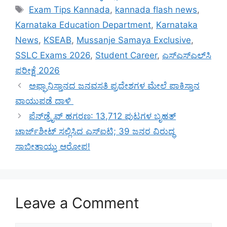
Tags
Exam Tips Kannada
,
kannada flash news
,
Karnataka Education Department
,
Karnataka
News
,
KSEAB
,
Mussanje Samaya Exclusive
,
SSLC Exams 2026
,
Student Career
,
ಎಸ್‌ಎಸ್‌ಎಲ್‌ಸಿ
ಪರೀಕ್ಷೆ 2026
ಅಫ್ಘಾನಿಸ್ತಾನದ ಜನವಸತಿ ಪ್ರದೇಶಗಳ ಮೇಲೆ ಪಾಕಿಸ್ತಾನ
ವಾಯುಪಡೆ ದಾಳಿ
ಪೆನ್‌ಡ್ರೈವ್ ಹಗರಣ: 13,712 ಪುಟಗಳ ಬೃಹತ್
ಚಾರ್ಜ್‌ಶೀಟ್ ಸಲ್ಲಿಸಿದ ಎಸ್‌ಐಟಿ; 39 ಜನರ ವಿರುದ್ಧ
ಸಾಬೀತಾಯ್ತು ಆರೋಪ!
Leave a Comment