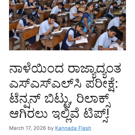
ನಾಳೆಯಿಂದ ರಾಜ್ಯಾದ್ಯಂತ
ಎಸ್‌ಎಸ್‌ಎಲ್‌ಸಿ ಪರೀಕ್ಷೆ:
ಟೆನ್ಷನ್ ಬಿಟ್ಟು, ರಿಲಾಕ್ಸ್
ಆಗಿರಲು ಇಲ್ಲಿವೆ ಟಿಪ್ಸ್‌!
March 17, 2026
by
Kannada Flash