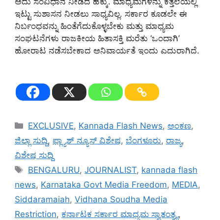
ಅದು ಸಂವಿಧಾನ ನೀಡಿದ ಹಕ್ಕು. ಮಾಧ್ಯಮಗಳನ್ನು ಕತ್ತಲೆಯಲ್ಲಿ
ಇಟ್ಟು ಸುಶಾಸನ ನೀಡಲು ಸಾಧ್ಯವಿಲ್ಲ. ಸರ್ಕಾರ ಕೂಡಲೇ ಈ
ನಿರ್ಬಂಧವನ್ನು ಹಿಂತೆಗೆದುಕೊಳ್ಳಬೇಕು ಮತ್ತು ಮಾಧ್ಯಮ
ಸಂಘಟನೆಗಳು ರಾಜಕೀಯ ಹಿತಾಸಕ್ತಿ ಮರೆತು ‘ಒಂದಾಗಿ’
ಹೋರಾಟ ನಡೆಸಬೇಕಾದ ಅನಿವಾರ್ಯತೆ ಇಂದು ಎದುರಾಗಿದೆ.
Categories
EXCLUSIVE
,
Kannada Flash News
,
ಅಂಕಣ
,
ಜಿಲ್ಲಾ ಸುದ್ದಿ
,
ಫ್ಲ್ಯಾಶ್ ನ್ಯೂಸ್ ವಿಶೇಷ
,
ಬೆಂಗಳೂರು
,
ರಾಜ್ಯ
,
ವಿಶೇಷ ಸುದ್ದಿ
Tags
BENGALURU
,
JOURNALIST
,
kannada flash
news
,
Karnataka Govt Media Freedom
,
MEDIA
,
Siddaramaiah
,
Vidhana Soudha Media
Restriction
,
ಕರ್ನಾಟಕ ಸರ್ಕಾರ ಮಾಧ್ಯಮ ಸ್ವಾತಂತ್ರ್ಯ
,