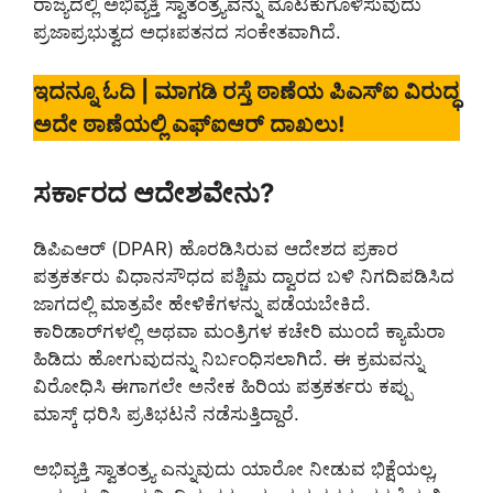
ರಾಜ್ಯದಲ್ಲಿ ಅಭಿವ್ಯಕ್ತಿ ಸ್ವಾತಂತ್ರ್ಯವನ್ನು ಮೊಟಕುಗೊಳಿಸುವುದು
ಪ್ರಜಾಪ್ರಭುತ್ವದ ಅಧಃಪತನದ ಸಂಕೇತವಾಗಿದೆ.
ಇದನ್ನೂ ಓದಿ | ಮಾಗಡಿ ರಸ್ತೆ ಠಾಣೆಯ ಪಿಎಸ್‌ಐ ವಿರುದ್ಧ
ಅದೇ ಠಾಣೆಯಲ್ಲಿ ಎಫ್‌ಐಆರ್ ದಾಖಲು!
ಸರ್ಕಾರದ ಆದೇಶವೇನು?
ಡಿಪಿಎಆರ್ (DPAR) ಹೊರಡಿಸಿರುವ ಆದೇಶದ ಪ್ರಕಾರ
ಪತ್ರಕರ್ತರು ವಿಧಾನಸೌಧದ ಪಶ್ಚಿಮ ದ್ವಾರದ ಬಳಿ ನಿಗದಿಪಡಿಸಿದ
ಜಾಗದಲ್ಲಿ ಮಾತ್ರವೇ ಹೇಳಿಕೆಗಳನ್ನು ಪಡೆಯಬೇಕಿದೆ.
ಕಾರಿಡಾರ್‌ಗಳಲ್ಲಿ ಅಥವಾ ಮಂತ್ರಿಗಳ ಕಚೇರಿ ಮುಂದೆ ಕ್ಯಾಮೆರಾ
ಹಿಡಿದು ಹೋಗುವುದನ್ನು ನಿರ್ಬಂಧಿಸಲಾಗಿದೆ. ಈ ಕ್ರಮವನ್ನು
ವಿರೋಧಿಸಿ ಈಗಾಗಲೇ ಅನೇಕ ಹಿರಿಯ ಪತ್ರಕರ್ತರು ಕಪ್ಪು
ಮಾಸ್ಕ್ ಧರಿಸಿ ಪ್ರತಿಭಟನೆ ನಡೆಸುತ್ತಿದ್ದಾರೆ.
ಅಭಿವ್ಯಕ್ತಿ ಸ್ವಾತಂತ್ರ್ಯ ಎನ್ನುವುದು ಯಾರೋ ನೀಡುವ ಭಿಕ್ಷೆಯಲ್ಲ,