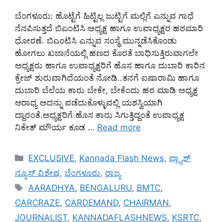
ಬೆಂಗಳೂರು: ಹೊಟ್ಟೆಗೆ ಹಿಟ್ಟಿಲ್ಲ ಜುಟ್ಟಿಗೆ ಮಲ್ಲಿಗೆ ಎನ್ನುವ ಗಾಧೆ
ನೆನಪಿಸುತ್ತದೆ ಬಿಎಂಟಿಸಿ ಅಧ್ಯಕ್ಷ ಹಾಗೂ ಉಪಾಧ್ಯಕ್ಷರ ಹಠಮಾರಿ
ಧೋರಣೆ. ಬಿಎಂಟಿಸಿ ಎನ್ನುವ ಸಂಸ್ಥೆ ಮುನ್ನಡೆಸಿಕೊಂಡು
ಹೋಗಲು ಖಜಾನೆಯಲ್ಲಿ ಹಣದ ಕೊರತೆ ಬಾಧಿಸುತ್ತಿರುವಾಗಲೇ
ಅಧ್ಯಕ್ಷರು ಹಾಗೂ ಉಪಾಧ್ಯಕ್ಷರಿಗೆ ಹೊಸ ಹಾಗೂ ದುಬಾರಿ ಕಾರಿನ
ಕ್ರೇಜ್ ಶುರುವಾಗಿದೆಯಂತೆ ನೋಡಿ..ತನಗೆ ಐಷಾರಾಮಿ ಹಾಗೂ
ದುಬಾರಿ ಬೆಲೆಯ ಕಾರು ಬೇಕೇ, ಬೇಕೆಂದು ಹಠ ಮಾಡಿ ಅಧ್ಯಕ್ಷ
ಆರಾಧ್ಯ ಅದನ್ನು ಪಡೆದುಕೊಳ್ಳುವಲ್ಲಿ ಯಶಸ್ವಿಯಾಗಿ
ದ್ದಾರಂತೆ.ಅಧ್ಯಕ್ಷರಿಗೆ ಹೊಸ ಕಾರು ಸಿಗುತ್ತಿದ್ದಂತೆ ಉಪಾಧ್ಯಕ್ಷ
ನಿಕೇತ್ ಮೌರ್ಯ ಕೂಡ …
Read more
Categories
EXCLUSIVE
,
Kannada Flash News
,
ಫ್ಲ್ಯಾಶ್
ನ್ಯೂಸ್ ವಿಶೇಷ
,
ಬೆಂಗಳೂರು
,
ರಾಜ್ಯ
Tags
AARADHYA
,
BENGALURU
,
BMTC
,
CARCRAZE
,
CARDEMAND
,
CHAIRMAN
,
JOURNALIST
,
KANNADAFLASHNEWS
,
KSRTC
,