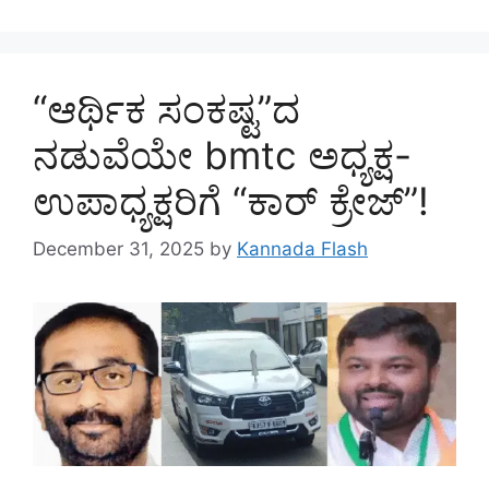
“ಆರ್ಥಿಕ ಸಂಕಷ್ಟ”ದ
ನಡುವೆಯೇ bmtc ಅಧ್ಯಕ್ಷ-
ಉಪಾಧ್ಯಕ್ಷರಿಗೆ “ಕಾರ್ ಕ್ರೇಜ್”!
December 31, 2025
by
Kannada Flash