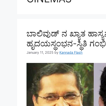
ಬಾಲಿವುಡ್ ನ ಖ್ಯಾತ ಹಾಸ್
ಹೃದಯಸ್ಥಂಭನ-ಸ್ಥಿತಿ ಗಂ
January 11, 2025
by
Kannada Flash