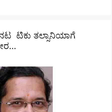
ಯನಟ ಟಿಕು ತಲ್ಸಾನಿಯಾಗೆ
ಭೀರ…