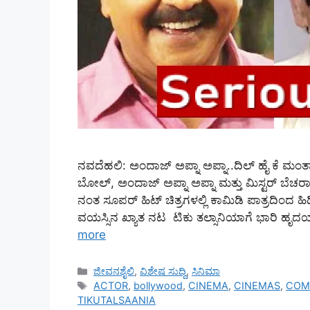
ನವದೆಹಲಿ: ಅಂದಾಜ್ ಅಪ್ನಾ ಅಪ್ನಾ..ದಿಲ್ ಹೈ ಕೆ ಮಂ
ಬೋಲ್, ಅಂದಾಜ್ ಅಪ್ನಾ ಅಪ್ನಾ ಮತ್ತು ಮಿಸ್ಟರ್ ಬೆಚರಾ
ನಂತ ಸೂಪರ್ ಹಿಟ್ ಚಿತ್ರಗಳಲ್ಲಿ ಕಾಮಿಡಿ ಪಾತ್ರದಿಂದ ಹಿ
ವಯಸ್ಸಿನ ಖ್ಯಾತ ನಟ ಟಿಕು ತಲ್ಸಾನಿಯಾಗೆ ಭಾರಿ ಹ
more
Categories
ಜೀವನಶೈಲಿ
,
ವಿಶೇಷ ಸುದ್ದಿ
,
ಸಿನಿಮಾ
Tags
ACTOR
,
bollywood
,
CINEMA
,
CINEMAS
,
COM
TIKUTALSAANIA