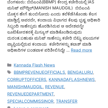
ಬೆಂಗಳೂರು: ಬಿಬಿಎಂಪಿ(BBMP) ಕೇಂದ್ರ ಕಚೇರಿಯಲ್ಲಿ IAS
ಮನಿಷ್ ಮೌದ್ಗಿಲ್(MANISH MAUDGIL) ಬಿಬಿಎಂಪಿ
ಬೊಕ್ಕಸ ಹೇಗೆ ತುಂಬಿಸೋದು ಎಂದು ತಲೆಕೆಡೆಸಿಕೊಂಡು ಕೆಲಸ
ಮಾಡ್ತಿದ್ರೆ ಅವರದೇ, ಕಂದಾಯ ವಿಭಾಗದ ಕೆಲವು ಭ್ರಷ್ಟ ಅಧಿಕಾರಿ
ಸಿಬ್ಬಂದಿ ಸಾಹೇಬ್ರರು ಹೊರಡಿಸಿರುವ ಆ ಆದೇಶವನ್ನೇ
ಲೂಟಿಕೋರತನಕ್ಕೆ ಮಿಸ್ಯೂಸ್ ಮಾಡಿಕೊಂಡಿರುವುದು
ದುರಂತ.ಬಹುಷಃ ಮನಿಷ್ ಸಾಹೇಬ್ರು ಕಚೇರಿ ಬಿಟ್ಟು ವಲಯಗಳ
ವ್ಯಾಪ್ತಿಯಲ್ಲಿರುವ ಕಂದಾಯ ಕಚೇರಿಗಳನ್ನು ತಲಾಶ್ ಮಾಡಿ
ಅಧಿಕಾರಿಗಳ ಬಂಡವಾಳ ಪರಿಶೀಲಿಸಿದ್ದೇ …
Read more
Categories
Kannada Flash News
Tags
BBMPREVENUEOFFICIALS
,
BENGALURU
,
CORRUPTOFFICERS
,
KANNADAFLASHNEWS
,
MANISHMAUDGIL
,
REVENUE
,
REVENUEDEPARTMENT
,
SPECIALCOMMISSINOR
,
TRANSFER