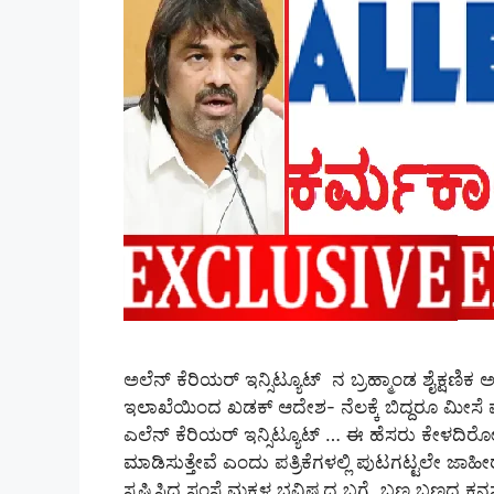
ಅಲೆನ್‌ ಕೆರಿಯರ್‌ ಇನ್ಸಿಟ್ಯೂಟ್‌ ನ ಬ್ರಹ್ಮಾಂಡ ಶೈಕ್ಷಣಿ
ಇಲಾಖೆಯಿಂದ ಖಡಕ್‌ ಆದೇಶ- ನೆಲಕ್ಕೆ ಬಿದ್ದರೂ ಮೀಸೆ ಮಣ್
ಎಲೆನ್ ಕೆರಿಯರ್ ಇನ್ಸಿಟ್ಯೂಟ್ … ಈ ಹೆಸರು ಕೇಳದಿರೋರೇ
ಮಾಡಿಸುತ್ತೇವೆ ಎಂದು ಪತ್ರಿಕೆಗಳಲ್ಲಿ ಪುಟಗಟ್ಟಲೇ ಜಾಹೀ
ಸೃಷ್ಟಿಸಿದ ಸಂಸ್ಥೆ.ಮಕ್ಕಳ ಭವಿಷ್ಯದ ಬಗ್ಗೆ ಬಣ್ಣ ಬಣ್ಣದ ಕನ