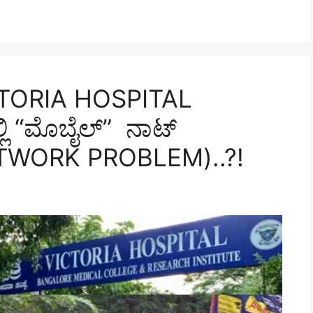
(VICTORIA HOSPITAL
ಲಿ “ಮೊಬೈಲ್” ನಾಟ್
TWORK PROBLEM)..?!