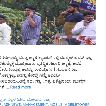
ು-ಇಷ್ಟು ದೊಡ್ಡ ಆಸ್ಪತ್ರೆ ಕ್ಯಾಂಪಸ್ ನಲ್ಲಿ ಮೊಬೈಲ್ ಟವರ್ ಇಲ್ಲ
್ಳೊಕ್ಕೆ ದೊಡ್ಡ ಹಾಗೂ ಪ್ರತಿಷ್ಟಿತ ಸರ್ಕಾರಿ ಆಸ್ಪತ್ರೆ..ಆದರೆ
ೇರುಗಳಾದ್ದಲ್ಲಿ ಅದನ್ನು ಸಂಬಂಧಿಗಳಿಗೆ ಸಂವಹನಿಸಲು
ಗ್ತಿಲ್ಲ..ಇದನ್ನು ಕೇಳಿದ್ರೆ ನಿಮ್ಗೆ ಆಶ್ವರ್ಯ
ಹುದು..ಆದ್ರೆ ಇದು ಸತ್ಯ… ಸತ್ಯ..ವಿಕ್ಟೋರಿಯಾ ಕ್ಯಾಂಪಸ್
್ ಗೆ …
Read more
್ಲ್ಯಾಶ್ ನ್ಯೂಸ್ ವಿಶೇಷ
,
ಬೆಂಗಳೂರು
,
ರಾಜ್ಯ
FLASHNEWS
,
MANAGEMENT
,
MOBILE
,
MOBILETOWER
,