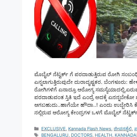
ಮೊಬೈಲ್ ನೆಟ್ವರ್ಕ್ ಗೆ ಪರದಾಡುತ್ತಿರುವ ರೋಗಿ ಸಂಬಂಧಿಗಳ
ಎನ್ನಲಾಗುತ್ತಿರುವುದೇ ದುರಾದೃಷ್ಟಕರ. ಬೆಂಗಳೂರು: ಹೇಳಿಕೊಳ
ರೋಗಿಗಳಿಗೆ ಏನಾದ್ರೂ ಆರೋಗ್ಯ ಸಮಸ್ಯೆಯಾದಲ್ಲಿ,ಏರುಪ
ಪರದಾಡುವಂತ ಸ್ತಿತಿ ಇದೆ ಎಂದ್ರೆ ಅದಕ್ಕೆ ಏನನ್ನಬೇಕೋ ಗೊತ್ತಾ
ಆಗಬಹುದು..ಹಾಗೆಯೇ ಹೌದಾ..! ಎಂದು ಉಬ್ಬೇರಿಸಿ ಕೇಳಬ
ನಲ್ಲಿರುವ ಆರೋಗ್ಯ ಕೇಂದ್ರಗಳ ಒಳಗೆ ಮೊಬೈಲ್ ನೆಟ್ವರ್ಕ
Categories
EXCLUSIVE
,
Kannada Flash News
,
ಜೀವನಶೈಲಿ
,
ಫ
Tags
BENGALURU
,
DOCTORS
,
HEALTH
,
KANNADA