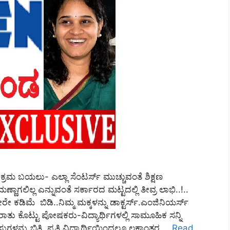
ಕ ಅಕ್ರಮ ಬಯಲು- ಎಲ್ಲಾ ಸೆಂಟರ್ಸ್‌ ಮುಚ್ಚುವಂತೆ ಶಿಕ್ಷಣ
ಣಾಗಲಿಲ್ಲ ಎನ್ನುವಂತೆ ಸರ್ಕಾರದ ಮಟ್ಟದಲ್ಲಿ ತೀವ್ರ ಲಾಭಿ..!..
 ಕಡಿಮೆ ಬಿಡಿ..ನಿಮ್ಮ ಮಕ್ಕಳನ್ನು ಡಾಕ್ಟರ್ಸ್.ಎಂಜಿನಿಯರ್ಸ್‌
ರಾತು ಕೊಟ್ಟು ಪೋಷಕರು-ವಿದ್ಯಾರ್ಥಿಗಳಲ್ಲಿ ಸಾಮೂಹಿಕ ಸನ್ನಿ
ಸುಗಳನ್ನು ಬಿತ್ತಿ, ಪ್ರತಿ ವಿದ್ಯಾರ್ಥಿಯಿಂದಲೂ ಲಕ್ಷಾಂತರ …
Read