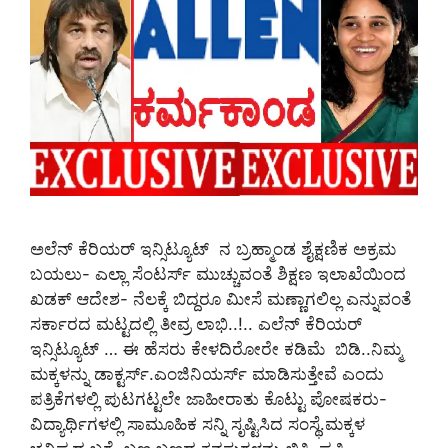
ಅಲೆನ್‌ ಕೆರಿಯರ್‌ ಇನ್ಸಿಟ್ಯೂಟ್‌ ನ ಬ್ರಹ್ಮಾಂಡ ಶೈಕ್ಷಣಿಕ ಅಕ್ರಮ
ಬಯಲು- ಎಲ್ಲಾ ಸೆಂಟರ್ಸ್‌ ಮುಚ್ಚುವಂತೆ ಶಿಕ್ಷಣ ಇಲಾಖೆಯಿಂದ
ಖಡಕ್‌ ಆದೇಶ- ನೆಲಕ್ಕೆ ಬಿದ್ದರೂ ಮೀಸೆ ಮಣ್ಣಾಗಲಿಲ್ಲ ಎನ್ನುವಂತೆ
ಸರ್ಕಾರದ ಮಟ್ಟದಲ್ಲಿ ತೀವ್ರ ಲಾಭಿ..!.. ಎಲೆನ್ ಕೆರಿಯರ್
ಇನ್ಸಿಟ್ಯೂಟ್ … ಈ ಹೆಸರು ಕೇಳದಿರೋರೇ ಕಡಿಮೆ ಬಿಡಿ..ನಿಮ್ಮ
ಮಕ್ಕಳನ್ನು ಡಾಕ್ಟರ್ಸ್.ಎಂಜಿನಿಯರ್ಸ್‌ ಮಾಡಿಸುತ್ತೇವೆ ಎಂದು
ಪತ್ರಿಕೆಗಳಲ್ಲಿ ಪುಟಗಟ್ಟಲೇ ಜಾಹೀರಾತು ಕೊಟ್ಟು ಪೋಷಕರು-
ವಿದ್ಯಾರ್ಥಿಗಳಲ್ಲಿ ಸಾಮೂಹಿಕ ಸನ್ನಿ ಸೃಷ್ಟಿಸಿದ ಸಂಸ್ಥೆ.ಮಕ್ಕಳ