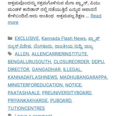
ಅಕ್ರಮವೊಂದನ್ನು ಸಕ್ರಮಗೊಳಿಸುವ ಮೆಗಾ ಪ್ಲ್ಯಾನ್, ಪಿಯು
ಮಂಡಳಿ ಕಾರಿಡಾರ್ ನಲ್ಲಿ ನಡೆಯುತ್ತಿದೆ ಎನ್ನುವ ಆಪಾದನೆ
ಕೇಳಿಬಂದಿದೆ.ಅದು ಅಂತಿಂಥ ಅಕ್ರಮವಲ್ಲ ಶಿಕ್ಷಣ …
Read
more
Categories
EXCLUSIVE
,
Kannada Flash News
,
ಫ್ಲ್ಯಾಶ್
ನ್ಯೂಸ್ ವಿಶೇಷ
,
ಬೆಂಗಳೂರು
,
ರಾಜಕೀಯ ಸುದ್ದಿ
,
ರಾಜ್ಯ
Tags
ALLEN
,
ALLENCARRIERINSTITUTE
,
BENGALURUSOUTH
,
CLOSUREORDER
,
DDPU
,
DIRECTOR
,
GANGADHAR
,
ILLEGAL
,
KANNADAFLASHNEWS
,
MADHUBANGARAPPA
,
MINISTERFOREDUCATION
,
NOTICE
,
PAATASHAALE
,
PREUNIVERSITYBOARD
,
PRIYANKAKHARGE
,
PUBOARD
,
TUTIONCENTRES
Leave a comment