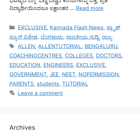
ಭವಿಷ್ಯದ ಬಗ್ಗೆ ಬಣ್ಣ ಬಣ್ಣದ ಕನಸುಗಳನ್ನು ಬಿತ್ತಿ, ಪ್ರತಿ
ವಿದ್ಯಾರ್ಥಿಯಿಂದಲೂ ಲಕ್ಷಾಂತರ …
Read more
Categories
EXCLUSIVE
,
Kannada Flash News
,
ಫ್ಲ್ಯಾಶ್
ನ್ಯೂಸ್ ವಿಶೇಷ
,
ಬೆಂಗಳೂರು
,
ರಾಜಕೀಯ ಸುದ್ದಿ
,
ರಾಜ್ಯ
Tags
ALLEN
,
ALLENTUTORIAL
,
BENGALURU
,
COACHINGCENTRES
,
COLLEGES
,
DOCTORS
,
EDUCATION
,
ENGINEERS
,
EXCLUSIVE
,
GOVERNMENT
,
JEE
,
NEET
,
NOPERMISSION
,
PARENTS
,
students
,
TUTORIAL
Leave a comment
Archives