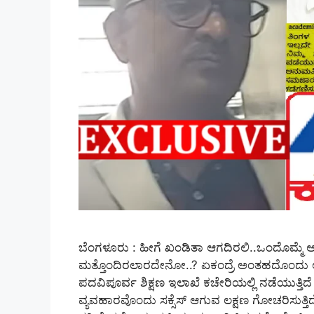
ಬೆಂಗಳೂರು : ಹೀಗೆ ಖಂಡಿತಾ ಆಗದಿರಲಿ..ಒಂದೊಮ್ಮೆ ಆದರ
ಮತ್ತೊಂದಿರಲಾರದೇನೋ..? ಏಕಂದ್ರೆ ಅಂತಹದೊಂದು ಅಕ್
ಪದವಿಪೂರ್ವ ಶಿಕ್ಷಣ ಇಲಾಖೆ ಕಚೇರಿಯಲ್ಲಿ ನಡೆಯುತ್ತಿದೆ
ವ್ಯವಹಾರವೊಂದು ಸಕ್ಸೆಸ್ ಆಗುವ ಲಕ್ಷಣ ಗೋಚರಿಸುತ್ತಿದೆ