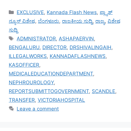
Categories
EXCLUSIVE
,
Kannada Flash News
,
ಫ್ಲ್ಯಾಶ್
ನ್ಯೂಸ್ ವಿಶೇಷ
,
ಬೆಂಗಳೂರು
,
ರಾಜಕೀಯ ಸುದ್ದಿ
,
ರಾಜ್ಯ
,
ವಿಶೇಷ
ಸುದ್ದಿ
Tags
ADMNISTRATOR
,
ASHAPAERVIN
,
BENGALURU
,
DIRECTOR
,
DRSHIVALINGAIH
,
ILLEGALWORKS
,
KANNADAFLASHNEWS
,
KASOFFICER
,
MEDICALEDUCATIONDEPARTMENT
,
NEPHROUROLOGY
,
REPORTSUBMITTOGOVERNMENT
,
SCANDLE
,
TRANSFER
,
VICTORIAHOSPITAL
Leave a comment